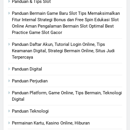
Panduan & Tips Slot
Panduan Bermain Game Baru Slot Tips Memaksimalkan
Fitur Internal Strategi Bonus dan Free Spin Edukasi Slot
Online Aman Pengalaman Bermain Slot Optimal Best
Practice Game Slot Gacor
Panduan Daftar Akun, Tutorial Login Online, Tips
Keamanan Digital, Strategi Bermain Online, Situs Judi
Terpercaya
Panduan Digital
Panduan Perjudian
Panduan Platform, Game Online, Tips Bermain, Teknologi
Digital
Panduan Teknologi
Permainan Kartu, Kasino Online, Hiburan