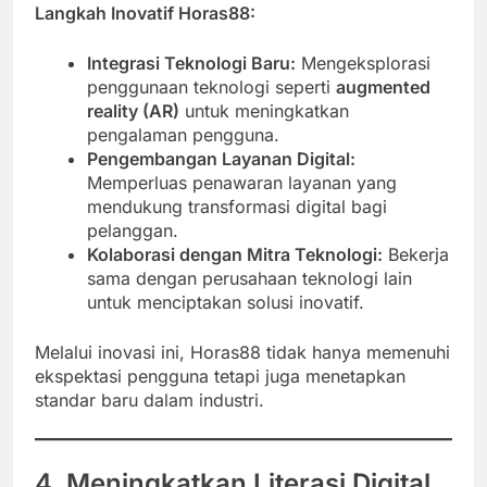
Langkah Inovatif Horas88:
Integrasi Teknologi Baru:
Mengeksplorasi
penggunaan teknologi seperti
augmented
reality (AR)
untuk meningkatkan
pengalaman pengguna.
Pengembangan Layanan Digital:
Memperluas penawaran layanan yang
mendukung transformasi digital bagi
pelanggan.
Kolaborasi dengan Mitra Teknologi:
Bekerja
sama dengan perusahaan teknologi lain
untuk menciptakan solusi inovatif.
Melalui inovasi ini, Horas88 tidak hanya memenuhi
ekspektasi pengguna tetapi juga menetapkan
standar baru dalam industri.
4. Meningkatkan Literasi Digital