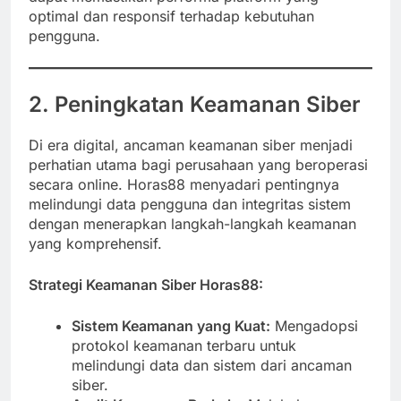
optimal dan responsif terhadap kebutuhan
pengguna.
2. Peningkatan Keamanan Siber
Di era digital, ancaman keamanan siber menjadi
perhatian utama bagi perusahaan yang beroperasi
secara online. Horas88 menyadari pentingnya
melindungi data pengguna dan integritas sistem
dengan menerapkan langkah-langkah keamanan
yang komprehensif.
Strategi Keamanan Siber Horas88:
Sistem Keamanan yang Kuat:
Mengadopsi
protokol keamanan terbaru untuk
melindungi data dan sistem dari ancaman
siber.