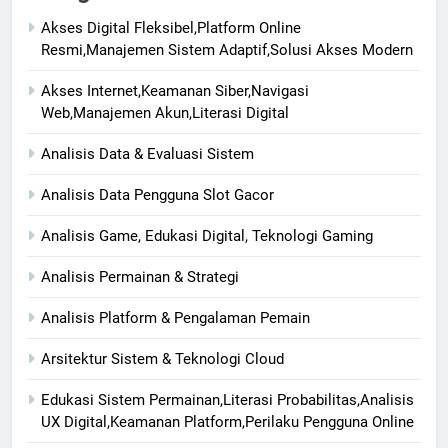
Akses Digital Fleksibel,Platform Online
Resmi,Manajemen Sistem Adaptif,Solusi Akses Modern
Akses Internet,Keamanan Siber,Navigasi
Web,Manajemen Akun,Literasi Digital
Analisis Data & Evaluasi Sistem
Analisis Data Pengguna Slot Gacor
Analisis Game, Edukasi Digital, Teknologi Gaming
Analisis Permainan & Strategi
Analisis Platform & Pengalaman Pemain
Arsitektur Sistem & Teknologi Cloud
Edukasi Sistem Permainan,Literasi Probabilitas,Analisis
UX Digital,Keamanan Platform,Perilaku Pengguna Online