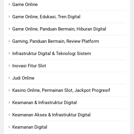
Game Online
Game Online, Edukasi, Tren Digital
Game Online, Panduan Bermain, Hiburan Digital
Gaming, Panduan Bermain, Review Platform
Infrastruktur Digital & Teknologi Sistem
Inovasi Fitur Slot
Judi Online
Kasino Online, Permainan Slot, Jackpot Progresif
Keamanan & Infrastruktur Digital
Keamanan Akses & Infrastruktur Digital
Keamanan Digital