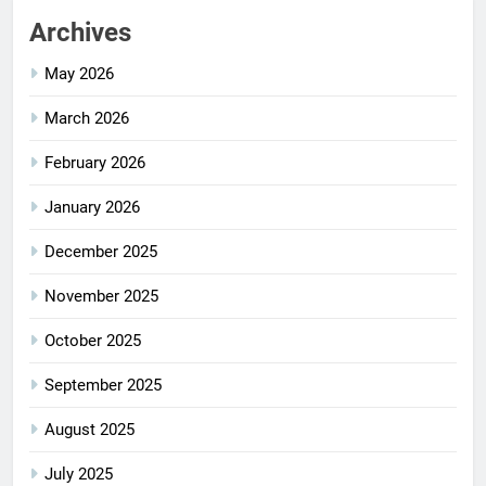
Archives
May 2026
March 2026
February 2026
January 2026
December 2025
November 2025
October 2025
September 2025
August 2025
July 2025