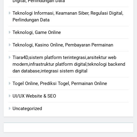
Digital, Perlindungan Data
Teknologi Informasi, Keamanan Siber, Regulasi Digital,
Perlindungan Data
Teknologi, Game Online
Teknologi, Kasino Online, Pembayaran Permainan
Tiara4D,sistem platform terintegrasi,arsitektur web
modern,infrastruktur platform digital,teknologi backend
dan database,integrasi sistem digital
Togel Online, Prediksi Togel, Permainan Online
UI/UX Website & SEO
Uncategorized