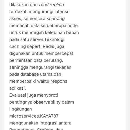
dilakukan dari
read replica
terdekat, mengurangi latensi
akses, sementara
sharding
memecah data ke beberapa node
untuk mencegah kelebihan beban
pada satu server.Teknologi
caching seperti Redis juga
digunakan untuk mempercepat
permintaan data berulang,
sehingga mengurangi tekanan
pada database utama dan
memperbaiki waktu respons
aplikasi.
Evaluasi juga menyoroti
pentingnya
observability
dalam
lingkungan
microservices.KAYA787
menggunakan integrasi antara
Prometheus, Grafana, dan