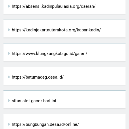
https://absensi.kadinpulaulasia.org/daerah/
https://kadinjakartautarakota.org/kabar-kadin/
https://www.klungkungkab.go.id/galeri/
https://batumadeg.desa.id/
situs slot gacor hari ini
https://bungbungan.desa.id/online/