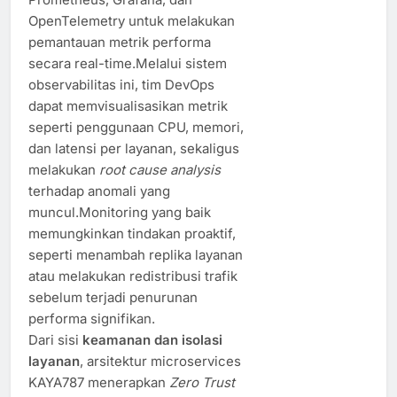
OpenTelemetry untuk melakukan
pemantauan metrik performa
secara real-time.Melalui sistem
observabilitas ini, tim DevOps
dapat memvisualisasikan metrik
seperti penggunaan CPU, memori,
dan latensi per layanan, sekaligus
melakukan
root cause analysis
terhadap anomali yang
muncul.Monitoring yang baik
memungkinkan tindakan proaktif,
seperti menambah replika layanan
atau melakukan redistribusi trafik
sebelum terjadi penurunan
performa signifikan.
Dari sisi
keamanan dan isolasi
layanan
, arsitektur microservices
KAYA787 menerapkan
Zero Trust