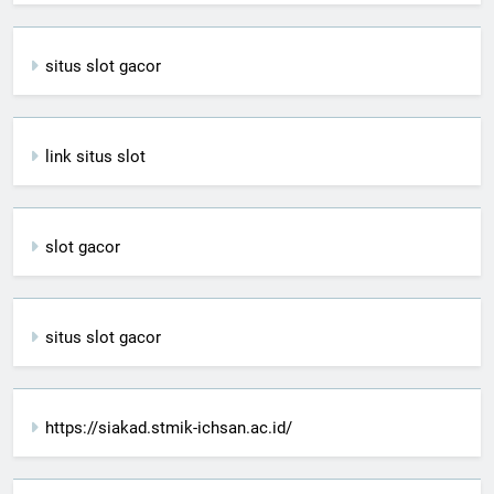
situs slot gacor
link situs slot
slot gacor
situs slot gacor
https://siakad.stmik-ichsan.ac.id/