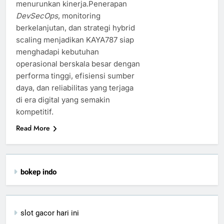
menurunkan kinerja.Penerapan
DevSecOps
, monitoring
berkelanjutan, dan strategi hybrid
scaling menjadikan KAYA787 siap
menghadapi kebutuhan
operasional berskala besar dengan
performa tinggi, efisiensi sumber
daya, dan reliabilitas yang terjaga
di era digital yang semakin
kompetitif.
Read More
bokep indo
slot gacor hari ini