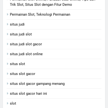
Trik Slot, Situs Slot dengan Fitur Demo
Permainan Slot, Teknologi Permainan
situs judi
situs judi slot
situs judi slot gacor
situs judi slot online
situs slot
situs slot gacor
situs slot gacor gampang menang
situs slot gacor hari ini
slot