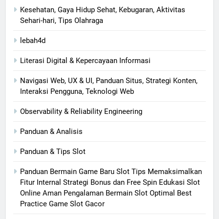
Kesehatan, Gaya Hidup Sehat, Kebugaran, Aktivitas
Sehari-hari, Tips Olahraga
lebah4d
Literasi Digital & Kepercayaan Informasi
Navigasi Web, UX & UI, Panduan Situs, Strategi Konten,
Interaksi Pengguna, Teknologi Web
Observability & Reliability Engineering
Panduan & Analisis
Panduan & Tips Slot
Panduan Bermain Game Baru Slot Tips Memaksimalkan
Fitur Internal Strategi Bonus dan Free Spin Edukasi Slot
Online Aman Pengalaman Bermain Slot Optimal Best
Practice Game Slot Gacor