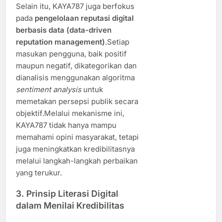
Selain itu, KAYA787 juga berfokus
pada
pengelolaan reputasi digital
berbasis data (data-driven
reputation management)
.Setiap
masukan pengguna, baik positif
maupun negatif, dikategorikan dan
dianalisis menggunakan algoritma
sentiment analysis
untuk
memetakan persepsi publik secara
objektif.Melalui mekanisme ini,
KAYA787 tidak hanya mampu
memahami opini masyarakat, tetapi
juga meningkatkan kredibilitasnya
melalui langkah-langkah perbaikan
yang terukur.
3. Prinsip Literasi Digital
dalam Menilai Kredibilitas