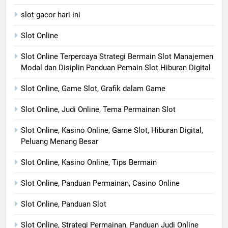
slot gacor hari ini
Slot Online
Slot Online Terpercaya Strategi Bermain Slot Manajemen
Modal dan Disiplin Panduan Pemain Slot Hiburan Digital
Slot Online, Game Slot, Grafik dalam Game
Slot Online, Judi Online, Tema Permainan Slot
Slot Online, Kasino Online, Game Slot, Hiburan Digital,
Peluang Menang Besar
Slot Online, Kasino Online, Tips Bermain
Slot Online, Panduan Permainan, Casino Online
Slot Online, Panduan Slot
Slot Online, Strategi Permainan, Panduan Judi Online