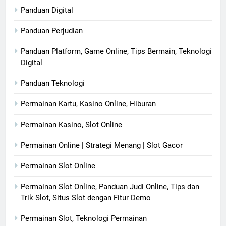
Panduan Digital
Panduan Perjudian
Panduan Platform, Game Online, Tips Bermain, Teknologi
Digital
Panduan Teknologi
Permainan Kartu, Kasino Online, Hiburan
Permainan Kasino, Slot Online
Permainan Online | Strategi Menang | Slot Gacor
Permainan Slot Online
Permainan Slot Online, Panduan Judi Online, Tips dan
Trik Slot, Situs Slot dengan Fitur Demo
Permainan Slot, Teknologi Permainan