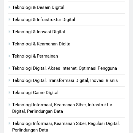
Teknologi & Desain Digital
Teknologi & Infrastruktur Digital
Teknologi & Inovasi Digital
Teknologi & Keamanan Digital
Teknologi & Permainan
Teknologi Digital, Akses Internet, Optimasi Pengguna
Teknologi Digital, Transformasi Digital, Inovasi Bisnis
Teknologi Game Digital
Teknologi Informasi, Keamanan Siber, Infrastruktur
Digital, Perlindungan Data
Teknologi Informasi, Keamanan Siber, Regulasi Digital,
Perlindungan Data