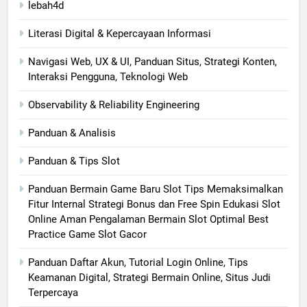
lebah4d
Literasi Digital & Kepercayaan Informasi
Navigasi Web, UX & UI, Panduan Situs, Strategi Konten,
Interaksi Pengguna, Teknologi Web
Observability & Reliability Engineering
Panduan & Analisis
Panduan & Tips Slot
Panduan Bermain Game Baru Slot Tips Memaksimalkan
Fitur Internal Strategi Bonus dan Free Spin Edukasi Slot
Online Aman Pengalaman Bermain Slot Optimal Best
Practice Game Slot Gacor
Panduan Daftar Akun, Tutorial Login Online, Tips
Keamanan Digital, Strategi Bermain Online, Situs Judi
Terpercaya