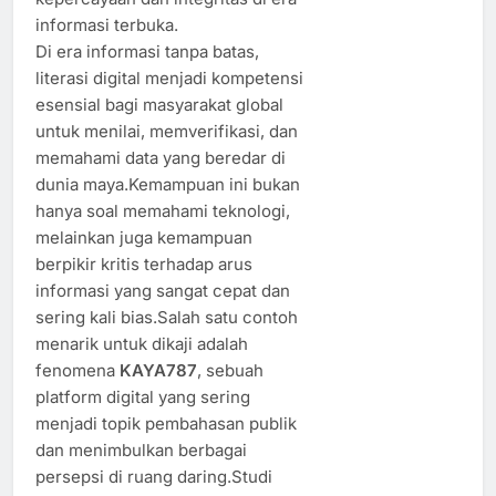
informasi terbuka.
Di era informasi tanpa batas,
literasi digital menjadi kompetensi
esensial bagi masyarakat global
untuk menilai, memverifikasi, dan
memahami data yang beredar di
dunia maya.Kemampuan ini bukan
hanya soal memahami teknologi,
melainkan juga kemampuan
berpikir kritis terhadap arus
informasi yang sangat cepat dan
sering kali bias.Salah satu contoh
menarik untuk dikaji adalah
fenomena
KAYA787
, sebuah
platform digital yang sering
menjadi topik pembahasan publik
dan menimbulkan berbagai
persepsi di ruang daring.Studi