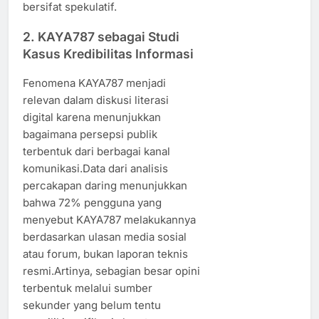
bersifat spekulatif.
2. KAYA787 sebagai Studi
Kasus Kredibilitas Informasi
Fenomena KAYA787 menjadi
relevan dalam diskusi literasi
digital karena menunjukkan
bagaimana persepsi publik
terbentuk dari berbagai kanal
komunikasi.Data dari analisis
percakapan daring menunjukkan
bahwa 72% pengguna yang
menyebut KAYA787 melakukannya
berdasarkan ulasan media sosial
atau forum, bukan laporan teknis
resmi.Artinya, sebagian besar opini
terbentuk melalui sumber
sekunder yang belum tentu