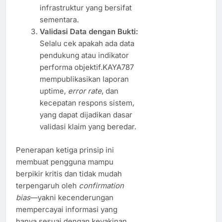
infrastruktur yang bersifat
sementara.
Validasi Data dengan Bukti:
Selalu cek apakah ada data
pendukung atau indikator
performa objektif.KAYA787
mempublikasikan laporan
uptime,
error rate
, dan
kecepatan respons sistem,
yang dapat dijadikan dasar
validasi klaim yang beredar.
Penerapan ketiga prinsip ini
membuat pengguna mampu
berpikir kritis dan tidak mudah
terpengaruh oleh
confirmation
bias
—yakni kecenderungan
mempercayai informasi yang
hanya sesuai dengan keyakinan