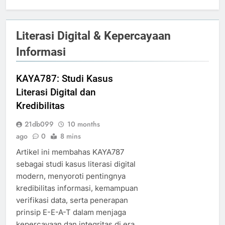
Literasi Digital & Kepercayaan
Informasi
KAYA787: Studi Kasus
Literasi Digital dan
Kredibilitas
21db099
10 months
ago
0
8 mins
Artikel ini membahas KAYA787
sebagai studi kasus literasi digital
modern, menyoroti pentingnya
kredibilitas informasi, kemampuan
verifikasi data, serta penerapan
prinsip E-E-A-T dalam menjaga
kepercayaan dan integritas di era