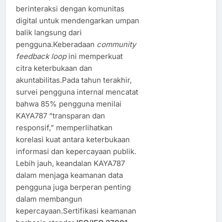
berinteraksi dengan komunitas
digital untuk mendengarkan umpan
balik langsung dari
pengguna.Keberadaan
community
feedback loop
ini memperkuat
citra keterbukaan dan
akuntabilitas.Pada tahun terakhir,
survei pengguna internal mencatat
bahwa 85% pengguna menilai
KAYA787 “transparan dan
responsif,” memperlihatkan
korelasi kuat antara keterbukaan
informasi dan kepercayaan publik.
Lebih jauh, keandalan KAYA787
dalam menjaga keamanan data
pengguna juga berperan penting
dalam membangun
kepercayaan.Sertifikasi keamanan