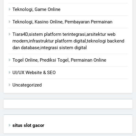
Teknologi, Game Online
Teknologi, Kasino Online, Pembayaran Permainan
Tiara4D,sistem platform terintegrasi,arsitektur web
modern,infrastruktur platform digital,teknologi backend
dan database,integrasi sistem digital
Togel Online, Prediksi Togel, Permainan Online
UI/UX Website & SEO
Uncategorized
situs slot gacor