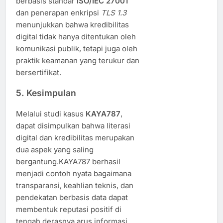
berbasis standar
ISO/IEC 27001
dan penerapan enkripsi
TLS 1.3
menunjukkan bahwa kredibilitas
digital tidak hanya ditentukan oleh
komunikasi publik, tetapi juga oleh
praktik keamanan yang terukur dan
bersertifikat.
5. Kesimpulan
Melalui studi kasus
KAYA787
,
dapat disimpulkan bahwa literasi
digital dan kredibilitas merupakan
dua aspek yang saling
bergantung.KAYA787 berhasil
menjadi contoh nyata bagaimana
transparansi, keahlian teknis, dan
pendekatan berbasis data dapat
membentuk reputasi positif di
tengah derasnya arus informasi