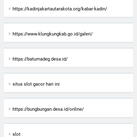
https://kadinjakartautarakota.org/kabar-kadin/
https://www.klungkungkab.go.id/galeri/
https://batumadeg.desa.id/
situs slot gacor hari ini
https://bungbungan.desa.id/online/
slot