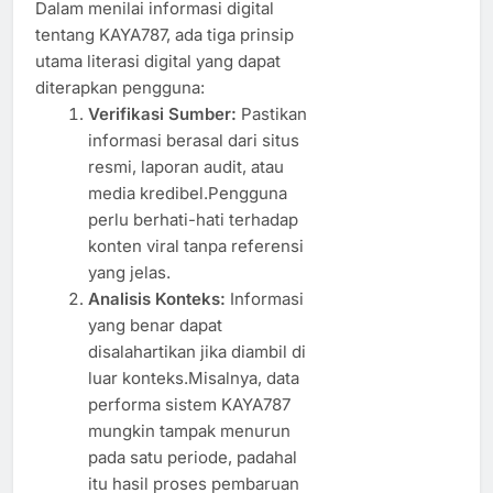
Dalam menilai informasi digital
tentang KAYA787, ada tiga prinsip
utama literasi digital yang dapat
diterapkan pengguna:
Verifikasi Sumber:
Pastikan
informasi berasal dari situs
resmi, laporan audit, atau
media kredibel.Pengguna
perlu berhati-hati terhadap
konten viral tanpa referensi
yang jelas.
Analisis Konteks:
Informasi
yang benar dapat
disalahartikan jika diambil di
luar konteks.Misalnya, data
performa sistem KAYA787
mungkin tampak menurun
pada satu periode, padahal
itu hasil proses pembaruan