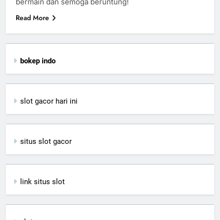
bermain dan semoga beruntung!
Read More
bokep indo
slot gacor hari ini
situs slot gacor
link situs slot