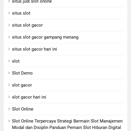
situs judi slot online
situs slot
situs slot gacor
situs slot gacor gampang menang
situs slot gacor hari ini
slot
Slot Demo
slot gacor
slot gacor hari ini
Slot Online
Slot Online Terpercaya Strategi Bermain Slot Manajemen
Modal dan Disiplin Panduan Pemain Slot Hiburan Digital