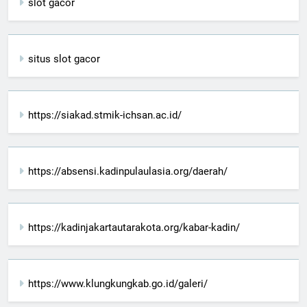
slot gacor
situs slot gacor
https://siakad.stmik-ichsan.ac.id/
https://absensi.kadinpulaulasia.org/daerah/
https://kadinjakartautarakota.org/kabar-kadin/
https://www.klungkungkab.go.id/galeri/