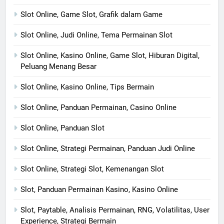
Slot Online, Game Slot, Grafik dalam Game
Slot Online, Judi Online, Tema Permainan Slot
Slot Online, Kasino Online, Game Slot, Hiburan Digital,
Peluang Menang Besar
Slot Online, Kasino Online, Tips Bermain
Slot Online, Panduan Permainan, Casino Online
Slot Online, Panduan Slot
Slot Online, Strategi Permainan, Panduan Judi Online
Slot Online, Strategi Slot, Kemenangan Slot
Slot, Panduan Permainan Kasino, Kasino Online
Slot, Paytable, Analisis Permainan, RNG, Volatilitas, User
Experience, Strategi Bermain