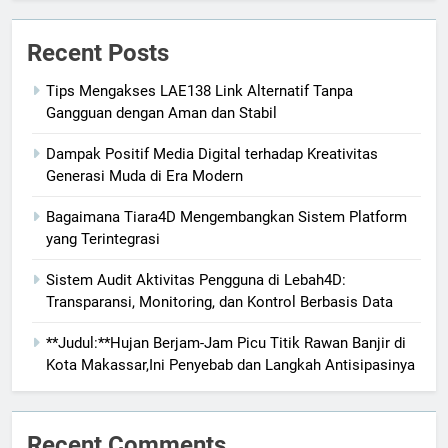
Recent Posts
Tips Mengakses LAE138 Link Alternatif Tanpa
Gangguan dengan Aman dan Stabil
Dampak Positif Media Digital terhadap Kreativitas
Generasi Muda di Era Modern
Bagaimana Tiara4D Mengembangkan Sistem Platform
yang Terintegrasi
Sistem Audit Aktivitas Pengguna di Lebah4D:
Transparansi, Monitoring, dan Kontrol Berbasis Data
**Judul:**Hujan Berjam-Jam Picu Titik Rawan Banjir di
Kota Makassar,Ini Penyebab dan Langkah Antisipasinya
Recent Comments