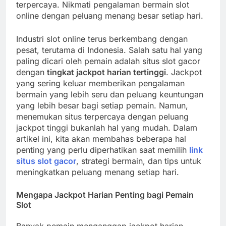
terpercaya. Nikmati pengalaman bermain slot
online dengan peluang menang besar setiap hari.
Industri slot online terus berkembang dengan
pesat, terutama di Indonesia. Salah satu hal yang
paling dicari oleh pemain adalah situs slot gacor
dengan
tingkat jackpot harian tertinggi
. Jackpot
yang sering keluar memberikan pengalaman
bermain yang lebih seru dan peluang keuntungan
yang lebih besar bagi setiap pemain. Namun,
menemukan situs terpercaya dengan peluang
jackpot tinggi bukanlah hal yang mudah. Dalam
artikel ini, kita akan membahas beberapa hal
penting yang perlu diperhatikan saat memilih
link
situs slot gacor
, strategi bermain, dan tips untuk
meningkatkan peluang menang setiap hari.
Mengapa Jackpot Harian Penting bagi Pemain
Slot