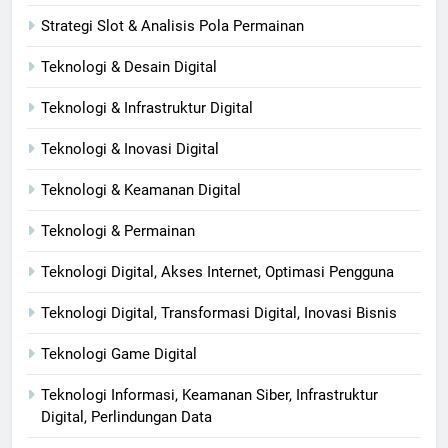
Strategi Slot & Analisis Pola Permainan
Teknologi & Desain Digital
Teknologi & Infrastruktur Digital
Teknologi & Inovasi Digital
Teknologi & Keamanan Digital
Teknologi & Permainan
Teknologi Digital, Akses Internet, Optimasi Pengguna
Teknologi Digital, Transformasi Digital, Inovasi Bisnis
Teknologi Game Digital
Teknologi Informasi, Keamanan Siber, Infrastruktur
Digital, Perlindungan Data