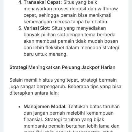
Transaksi Cepat:
Situs yang baik
menawarkan proses deposit dan withdraw
cepat, sehingga pemain bisa menikmati
kemenangan mereka tanpa hambatan.
Variasi Slot:
Situs yang menyediakan
banyak pilihan slot dengan tema berbeda
akan membuat pemain tidak mudah bosan
dan lebih fleksibel dalam mencoba strategi
baru untuk menang.
Strategi Meningkatkan Peluang Jackpot Harian
Selain memilih situs yang tepat, strategi bermain
juga sangat berpengaruh. Beberapa tips yang bisa
diterapkan antara lain:
Manajemen Modal:
Tentukan batas taruhan
dan jangan pernah melebihi kemampuan
finansial. Strategi taruhan yang bijak
membantu pemain bertahan lebih lama dan