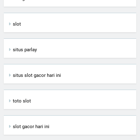
slot
situs parlay
situs slot gacor hari ini
toto slot
slot gacor hari ini