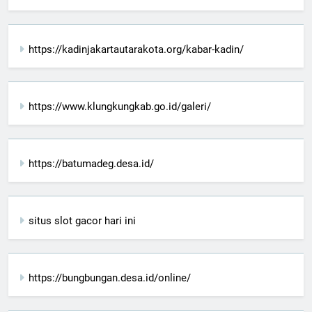
https://kadinjakartautarakota.org/kabar-kadin/
https://www.klungkungkab.go.id/galeri/
https://batumadeg.desa.id/
situs slot gacor hari ini
https://bungbungan.desa.id/online/