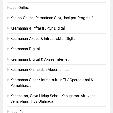
Judi Online
Kasino Online, Permainan Slot, Jackpot Progresif
Keamanan & Infrastruktur Digital
Keamanan Akses & Infrastruktur Digital
Keamanan Digital
Keamanan Digital & Akses Internet
Keamanan Online dan Aksesibilitas
Keamanan Siber / Infrastruktur TI / Operasional &
Pemeliharaan
Kesehatan, Gaya Hidup Sehat, Kebugaran, Aktivitas
Sehari-hari, Tips Olahraga
lebah4d