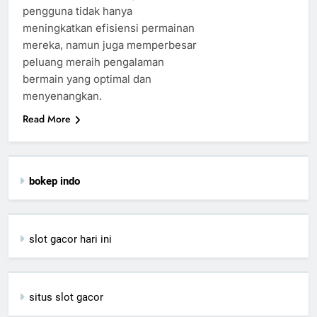
pengguna tidak hanya
meningkatkan efisiensi permainan
mereka, namun juga memperbesar
peluang meraih pengalaman
bermain yang optimal dan
menyenangkan.
Read More
bokep indo
slot gacor hari ini
situs slot gacor