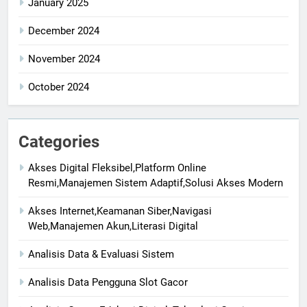
January 2025
December 2024
November 2024
October 2024
Categories
Akses Digital Fleksibel,Platform Online
Resmi,Manajemen Sistem Adaptif,Solusi Akses Modern
Akses Internet,Keamanan Siber,Navigasi
Web,Manajemen Akun,Literasi Digital
Analisis Data & Evaluasi Sistem
Analisis Data Pengguna Slot Gacor