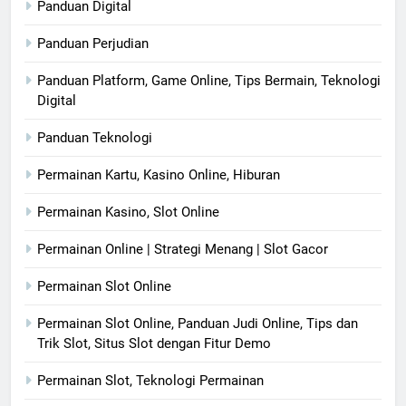
Panduan Digital
Panduan Perjudian
Panduan Platform, Game Online, Tips Bermain, Teknologi
Digital
Panduan Teknologi
Permainan Kartu, Kasino Online, Hiburan
Permainan Kasino, Slot Online
Permainan Online | Strategi Menang | Slot Gacor
Permainan Slot Online
Permainan Slot Online, Panduan Judi Online, Tips dan
Trik Slot, Situs Slot dengan Fitur Demo
Permainan Slot, Teknologi Permainan