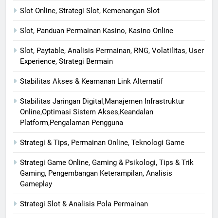
Slot Online, Strategi Slot, Kemenangan Slot
Slot, Panduan Permainan Kasino, Kasino Online
Slot, Paytable, Analisis Permainan, RNG, Volatilitas, User
Experience, Strategi Bermain
Stabilitas Akses & Keamanan Link Alternatif
Stabilitas Jaringan Digital,Manajemen Infrastruktur
Online,Optimasi Sistem Akses,Keandalan
Platform,Pengalaman Pengguna
Strategi & Tips, Permainan Online, Teknologi Game
Strategi Game Online, Gaming & Psikologi, Tips & Trik
Gaming, Pengembangan Keterampilan, Analisis
Gameplay
Strategi Slot & Analisis Pola Permainan