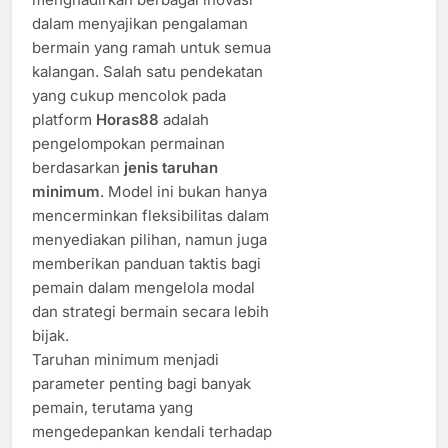
dalam menyajikan pengalaman
bermain yang ramah untuk semua
kalangan. Salah satu pendekatan
yang cukup mencolok pada
platform
Horas88
adalah
pengelompokan permainan
berdasarkan
jenis taruhan
minimum
. Model ini bukan hanya
mencerminkan fleksibilitas dalam
menyediakan pilihan, namun juga
memberikan panduan taktis bagi
pemain dalam mengelola modal
dan strategi bermain secara lebih
bijak.
Taruhan minimum menjadi
parameter penting bagi banyak
pemain, terutama yang
mengedepankan kendali terhadap