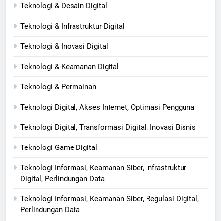
Teknologi & Desain Digital
Teknologi & Infrastruktur Digital
Teknologi & Inovasi Digital
Teknologi & Keamanan Digital
Teknologi & Permainan
Teknologi Digital, Akses Internet, Optimasi Pengguna
Teknologi Digital, Transformasi Digital, Inovasi Bisnis
Teknologi Game Digital
Teknologi Informasi, Keamanan Siber, Infrastruktur
Digital, Perlindungan Data
Teknologi Informasi, Keamanan Siber, Regulasi Digital,
Perlindungan Data