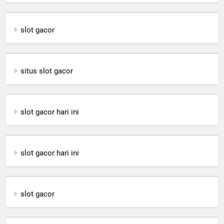
slot gacor
situs slot gacor
slot gacor hari ini
slot gacor hari ini
slot gacor