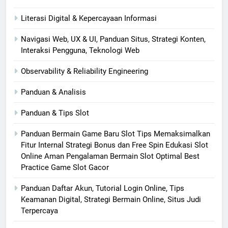
Literasi Digital & Kepercayaan Informasi
Navigasi Web, UX & UI, Panduan Situs, Strategi Konten,
Interaksi Pengguna, Teknologi Web
Observability & Reliability Engineering
Panduan & Analisis
Panduan & Tips Slot
Panduan Bermain Game Baru Slot Tips Memaksimalkan
Fitur Internal Strategi Bonus dan Free Spin Edukasi Slot
Online Aman Pengalaman Bermain Slot Optimal Best
Practice Game Slot Gacor
Panduan Daftar Akun, Tutorial Login Online, Tips
Keamanan Digital, Strategi Bermain Online, Situs Judi
Terpercaya