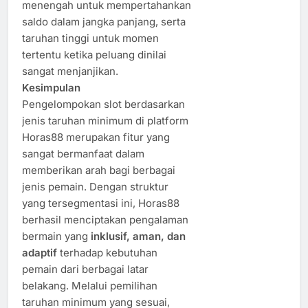
menengah untuk mempertahankan
saldo dalam jangka panjang, serta
taruhan tinggi untuk momen
tertentu ketika peluang dinilai
sangat menjanjikan.
Kesimpulan
Pengelompokan slot berdasarkan
jenis taruhan minimum di platform
Horas88 merupakan fitur yang
sangat bermanfaat dalam
memberikan arah bagi berbagai
jenis pemain. Dengan struktur
yang tersegmentasi ini, Horas88
berhasil menciptakan pengalaman
bermain yang
inklusif, aman, dan
adaptif
terhadap kebutuhan
pemain dari berbagai latar
belakang. Melalui pemilihan
taruhan minimum yang sesuai,