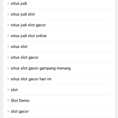
situs judi
situs judi slot
situs judi slot gacor
situs judi slot online
situs slot
situs slot gacor
situs slot gacor gampang menang
situs slot gacor hari ini
slot
Slot Demo
slot gacor