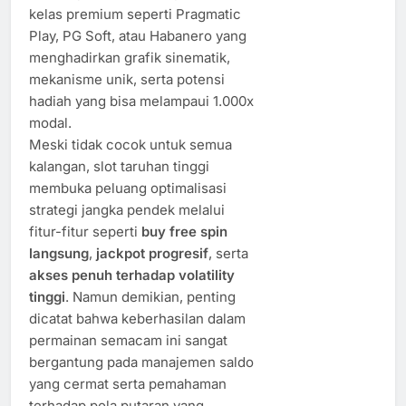
kelas premium seperti Pragmatic
Play, PG Soft, atau Habanero yang
menghadirkan grafik sinematik,
mekanisme unik, serta potensi
hadiah yang bisa melampaui 1.000x
modal.
Meski tidak cocok untuk semua
kalangan, slot taruhan tinggi
membuka peluang optimalisasi
strategi jangka pendek melalui
fitur-fitur seperti
buy free spin
langsung
,
jackpot progresif
, serta
akses penuh terhadap volatility
tinggi
. Namun demikian, penting
dicatat bahwa keberhasilan dalam
permainan semacam ini sangat
bergantung pada manajemen saldo
yang cermat serta pemahaman
terhadap pola putaran yang