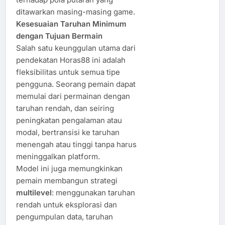
ditawarkan masing-masing game.
Kesesuaian Taruhan Minimum
dengan Tujuan Bermain
Salah satu keunggulan utama dari
pendekatan Horas88 ini adalah
fleksibilitas untuk semua tipe
pengguna. Seorang pemain dapat
memulai dari permainan dengan
taruhan rendah, dan seiring
peningkatan pengalaman atau
modal, bertransisi ke taruhan
menengah atau tinggi tanpa harus
meninggalkan platform.
Model ini juga memungkinkan
pemain membangun strategi
multilevel
: menggunakan taruhan
rendah untuk eksplorasi dan
pengumpulan data, taruhan