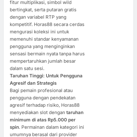
fitur multiplikasi, simbol wild
bertingkat, serta putaran gratis
dengan variabel RTP yang
kompetitif. Horas88 secara cerdas
mengurasi koleksi ini untuk
memenuhi standar kenyamanan
pengguna yang menginginkan
sensasi bermain nyata tanpa harus
mempertaruhkan jumlah besar
dalam satu sesi.
Taruhan Tinggi: Untuk Pengguna
Agresif dan Strategis
Bagi pemain profesional atau
pengguna dengan pendekatan
agresif terhadap risiko, Horas88
menyediakan slot dengan
taruhan
minimum di atas Rp5.000 per
spin
. Permainan dalam kategori ini
umumnya berasal dari provider