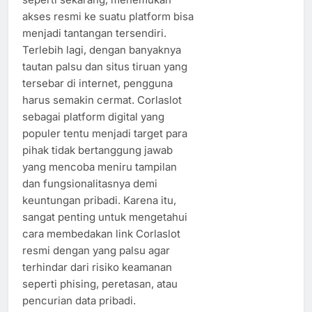
akses resmi ke suatu platform bisa
menjadi tantangan tersendiri.
Terlebih lagi, dengan banyaknya
tautan palsu dan situs tiruan yang
tersebar di internet, pengguna
harus semakin cermat. Corlaslot
sebagai platform digital yang
populer tentu menjadi target para
pihak tidak bertanggung jawab
yang mencoba meniru tampilan
dan fungsionalitasnya demi
keuntungan pribadi. Karena itu,
sangat penting untuk mengetahui
cara membedakan link Corlaslot
resmi dengan yang palsu agar
terhindar dari risiko keamanan
seperti phising, peretasan, atau
pencurian data pribadi.