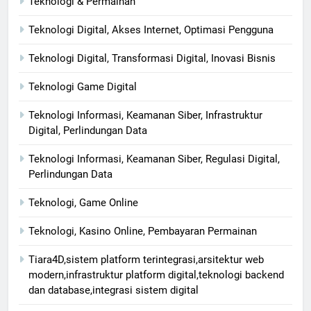
Teknologi & Permainan
Teknologi Digital, Akses Internet, Optimasi Pengguna
Teknologi Digital, Transformasi Digital, Inovasi Bisnis
Teknologi Game Digital
Teknologi Informasi, Keamanan Siber, Infrastruktur
Digital, Perlindungan Data
Teknologi Informasi, Keamanan Siber, Regulasi Digital,
Perlindungan Data
Teknologi, Game Online
Teknologi, Kasino Online, Pembayaran Permainan
Tiara4D,sistem platform terintegrasi,arsitektur web
modern,infrastruktur platform digital,teknologi backend
dan database,integrasi sistem digital