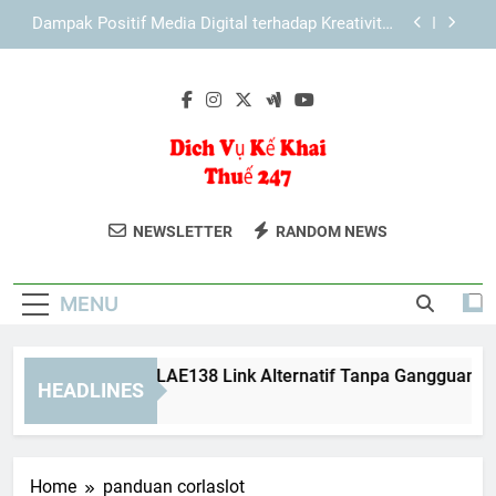
Skip
Bagaimana Tiara4D Mengembangkan Sistem
to
Platform yang Terintegrasi
content
Sistem Audit Aktivitas Pengguna di Lebah4D:
Transparansi, Monitoring, dan Kontrol Berbasis
Data
Tips Mengakses LAE138 Link Alternatif Tanpa
Gangguan dengan Aman dan Stabil
Dampak Positif Media Digital terhadap Kreativitas
Generasi Muda di Era Modern
Dịch Vụ Kế Khai
Dịch Vụ Kế Khai Thuế 247 Menyediakan
Bagaimana Tiara4D Mengembangkan Sistem
NEWSLETTER
RANDOM NEWS
Platform yang Terintegrasi
Thuế 247
Layanan Pajak Profesional Dan
Sistem Audit Aktivitas Pengguna di Lebah4D:
Terpercaya Untuk Perusahaan Anda.
Transparansi, Monitoring, dan Kontrol Berbasis
MENU
Data
Tips Mengakses LAE138 Link Alternatif Tanpa Gangguan deng
HEADLINES
 Months Ago
Home
panduan corlaslot