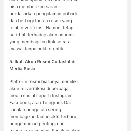
bisa memberikan saran
berdasarkan pengalaman pribadi
dan berbagi tautan resmi yang
telah diverifikasi. Namun, tetap
hati-hati terhadap akun anonim
yang membagikan link secara
massal tanpa bukti otentik.
5. Ikuti Akun Resmi Corlaslot di
Media Sosial
Platform resmi biasanya memiliki
akun terverifikasi di berbagai
media sosial seperti Instagram,
Facebook, atau Telegram. Dari
sanalah pengelola sering
membagikan tautan aktif terbaru,
pengumuman penting, dan
panduan keamanan. Pastikan akun