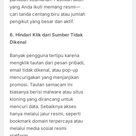
yang Anda ikuti memang resmi—
cari tanda centang biru atau jumlah
pengikut yang besar dan aktif.
6. Hindari Klik dari Sumber Tidak
Dikenal
Banyak pengguna tertipu karena
mengklik tautan dari pesan pribadi,
email tidak dikenal, atau pop-up
mencurigakan yang menjanjikan
promosi. Tautan semacam ini
biasanya berisi malware atau situs
kloning yang dirancang untuk
mencuri data. Sebaiknya akses
hanya melalui jalur resmi, seperti
bookmark domain terpercaya atau
melalui media sosial resmi
platform.