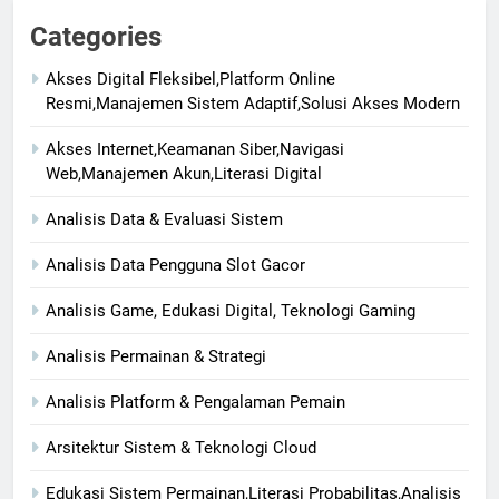
Categories
Akses Digital Fleksibel,Platform Online
Resmi,Manajemen Sistem Adaptif,Solusi Akses Modern
Akses Internet,Keamanan Siber,Navigasi
Web,Manajemen Akun,Literasi Digital
Analisis Data & Evaluasi Sistem
Analisis Data Pengguna Slot Gacor
Analisis Game, Edukasi Digital, Teknologi Gaming
Analisis Permainan & Strategi
Analisis Platform & Pengalaman Pemain
Arsitektur Sistem & Teknologi Cloud
Edukasi Sistem Permainan,Literasi Probabilitas,Analisis