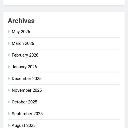
Archives
May 2026
March 2026
February 2026
January 2026
December 2025
November 2025
October 2025
September 2025
August 2025