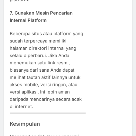
7. Gunakan Mesin Pencarian
Internal Platform
Beberapa situs atau platform yang
sudah terpercaya memiliki
halaman direktori internal yang
selalu diperbarui. Jika Anda
menemukan satu link resmi,
biasanya dari sana Anda dapat
melihat tautan aktif lainnya untuk
akses mobile, versi ringan, atau
versi aplikasi. Ini lebih aman
daripada mencarinya secara acak
di internet.
Kesimpulan