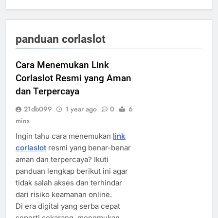
panduan corlaslot
Cara Menemukan Link
Corlaslot Resmi yang Aman
dan Terpercaya
21db099
1 year ago
0
6
mins
Ingin tahu cara menemukan
link
corlaslot
resmi yang benar-benar
aman dan terpercaya? Ikuti
panduan lengkap berikut ini agar
tidak salah akses dan terhindar
dari risiko keamanan online.
Di era digital yang serba cepat
seperti sekarang, menemukan