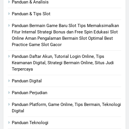
Panduan & Analisis
Panduan & Tips Slot
Panduan Bermain Game Baru Slot Tips Memaksimalkan
Fitur Internal Strategi Bonus dan Free Spin Edukasi Slot
Online Aman Pengalaman Bermain Slot Optimal Best
Practice Game Slot Gacor
Panduan Daftar Akun, Tutorial Login Online, Tips
Keamanan Digital, Strategi Bermain Online, Situs Judi
Terpercaya
Panduan Digital
Panduan Perjudian
Panduan Platform, Game Online, Tips Bermain, Teknologi
Digital
Panduan Teknologi