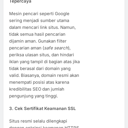
Tepercaya
Mesin pencari seperti Google
sering menjadi sumber utama
dalam mencari link situs. Namun,
tidak semua hasil pencarian
dijamin aman. Gunakan filter
pencarian aman (
safe search
),
periksa ulasan situs, dan hindari
iklan yang tampil di bagian atas jika
tidak berasal dari domain yang
valid. Biasanya, domain resmi akan
menempati posisi atas karena
kredibilitas SEO dan jumlah
pengunjung yang tinggi.
3. Cek Sertifikat Keamanan SSL
Situs resmi selalu dilengkapi
dengan enkripsi keamanan HTTPS.