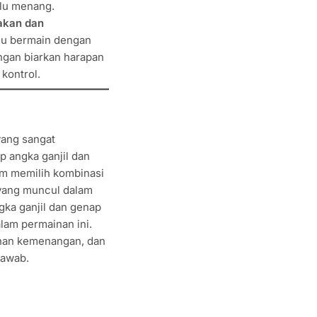
alu menang.
akan dan
lalu bermain dengan
ngan biarkan harapan
kontrol.
yang sangat
 angka ganjil dan
m memilih kombinasi
 yang muncul dalam
gka ganjil dan genap
lam permainan ini.
inan kemenangan, dan
jawab.