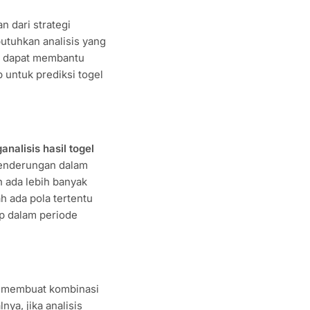
 dari strategi
butuhkan analisis yang
ang dapat membantu
untuk prediksi togel
nalisis hasil togel
cenderungan dalam
 ada lebih banyak
h ada pola tertentu
p dalam periode
uk membuat kombinasi
nya, jika analisis