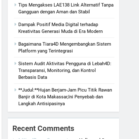
Tips Mengakses LAE138 Link Alternatif Tanpa
Gangguan dengan Aman dan Stabil
Dampak Positif Media Digital terhadap
Kreativitas Generasi Muda di Era Modern
Bagaimana Tiara4D Mengembangkan Sistem
Platform yang Terintegrasi
Sistem Audit Aktivitas Pengguna di Lebah4D:
Transparansi, Monitoring, dan Kontrol
Berbasis Data
**Judul:**Hujan Berjam-Jam Picu Titik Rawan
Banjir di Kota Makassar,Ini Penyebab dan
Langkah Antisipasinya
Recent Comments