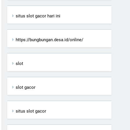
situs slot gacor hari ini
https://bungbungan.desa.id/online/
slot
slot gacor
situs slot gacor