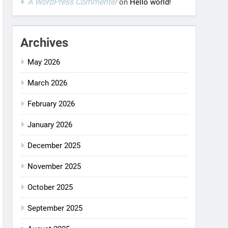
A WordPress Commenter
on
Hello world!
Archives
May 2026
March 2026
February 2026
January 2026
December 2025
November 2025
October 2025
September 2025