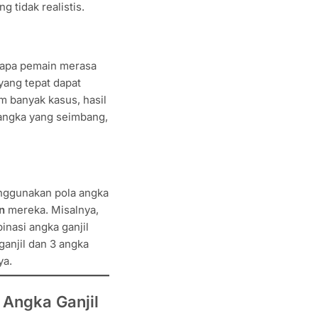
 tidak realistis.
rapa pemain merasa
yang tepat dapat
 banyak kasus, hasil
angka yang seimbang,
nggunakan pola angka
n
mereka. Misalnya,
nasi angka ganjil
ganjil dan 3 angka
ya.
Angka Ganjil