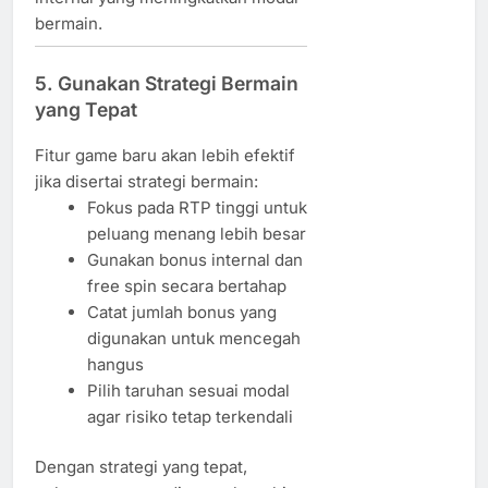
bermain.
5. Gunakan Strategi Bermain
yang Tepat
Fitur game baru akan lebih efektif
jika disertai strategi bermain:
Fokus pada RTP tinggi untuk
peluang menang lebih besar
Gunakan bonus internal dan
free spin secara bertahap
Catat jumlah bonus yang
digunakan untuk mencegah
hangus
Pilih taruhan sesuai modal
agar risiko tetap terkendali
Dengan strategi yang tepat,