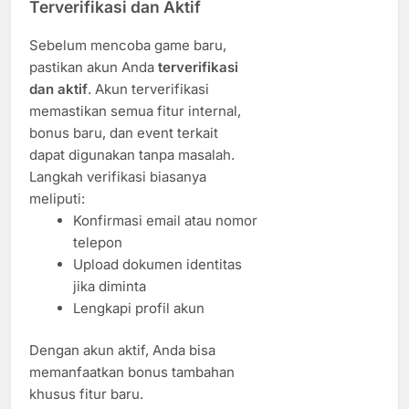
Terverifikasi dan Aktif
Sebelum mencoba game baru,
pastikan akun Anda
terverifikasi
dan aktif
. Akun terverifikasi
memastikan semua fitur internal,
bonus baru, dan event terkait
dapat digunakan tanpa masalah.
Langkah verifikasi biasanya
meliputi:
Konfirmasi email atau nomor
telepon
Upload dokumen identitas
jika diminta
Lengkapi profil akun
Dengan akun aktif, Anda bisa
memanfaatkan bonus tambahan
khusus fitur baru.