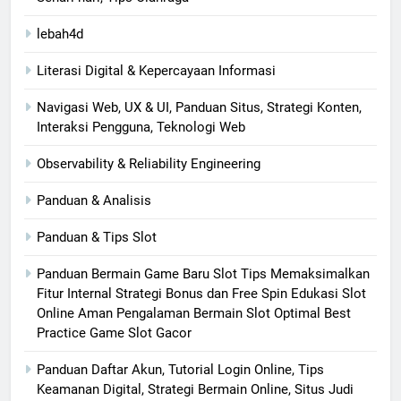
lebah4d
Literasi Digital & Kepercayaan Informasi
Navigasi Web, UX & UI, Panduan Situs, Strategi Konten,
Interaksi Pengguna, Teknologi Web
Observability & Reliability Engineering
Panduan & Analisis
Panduan & Tips Slot
Panduan Bermain Game Baru Slot Tips Memaksimalkan
Fitur Internal Strategi Bonus dan Free Spin Edukasi Slot
Online Aman Pengalaman Bermain Slot Optimal Best
Practice Game Slot Gacor
Panduan Daftar Akun, Tutorial Login Online, Tips
Keamanan Digital, Strategi Bermain Online, Situs Judi