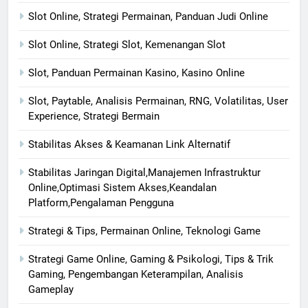
Slot Online, Strategi Permainan, Panduan Judi Online
Slot Online, Strategi Slot, Kemenangan Slot
Slot, Panduan Permainan Kasino, Kasino Online
Slot, Paytable, Analisis Permainan, RNG, Volatilitas, User
Experience, Strategi Bermain
Stabilitas Akses & Keamanan Link Alternatif
Stabilitas Jaringan Digital,Manajemen Infrastruktur
Online,Optimasi Sistem Akses,Keandalan
Platform,Pengalaman Pengguna
Strategi & Tips, Permainan Online, Teknologi Game
Strategi Game Online, Gaming & Psikologi, Tips & Trik
Gaming, Pengembangan Keterampilan, Analisis
Gameplay