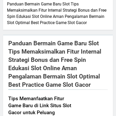
Panduan Bermain Game Baru Slot Tips
Memaksimalkan Fitur Internal Strategi Bonus dan Free
Spin Edukasi Slot Online Aman Pengalaman Bermain
Slot Optimal Best Practice Game Slot Gacor
Panduan Bermain Game Baru Slot
Tips Memaksimalkan Fitur Internal
Strategi Bonus dan Free Spin
Edukasi Slot Online Aman
Pengalaman Bermain Slot Optimal
Best Practice Game Slot Gacor
Tips Memanfaatkan Fitur
Game Baru di Link Situs Slot
Gacor untuk Peluang