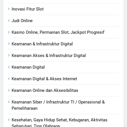
Inovasi Fitur Slot
Judi Online
Kasino Online, Permainan Slot, Jackpot Progresif
Keamanan & Infrastruktur Digital
Keamanan Akses & Infrastruktur Digital
Keamanan Digital
Keamanan Digital & Akses Internet
Keamanan Online dan Aksesibilitas
Keamanan Siber / Infrastruktur TI / Operasional &
Pemeliharaan
Kesehatan, Gaya Hidup Sehat, Kebugaran, Aktivitas
Sehari-hari, Tips Olahraga