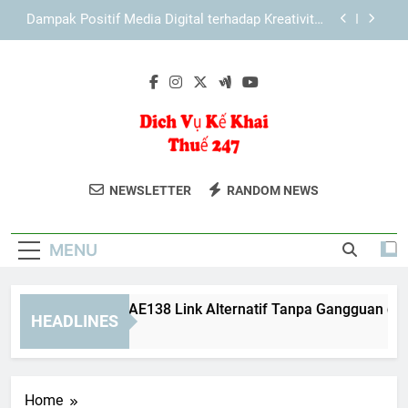
Skip
Bagaimana Tiara4D Mengembangkan Sistem
to
Platform yang Terintegrasi
content
Sistem Audit Aktivitas Pengguna di Lebah4D:
Transparansi, Monitoring, dan Kontrol Berbasis
Data
Tips Mengakses LAE138 Link Alternatif Tanpa
Gangguan dengan Aman dan Stabil
Dampak Positif Media Digital terhadap Kreativitas
Generasi Muda di Era Modern
Dịch Vụ Kế Khai
Dịch Vụ Kế Khai Thuế 247 Menyediakan
Bagaimana Tiara4D Mengembangkan Sistem
NEWSLETTER
RANDOM NEWS
Platform yang Terintegrasi
Thuế 247
Layanan Pajak Profesional Dan
Sistem Audit Aktivitas Pengguna di Lebah4D:
Terpercaya Untuk Perusahaan Anda.
Transparansi, Monitoring, dan Kontrol Berbasis
MENU
Data
ps Mengakses LAE138 Link Alternatif Tanpa Gangguan dengan
HEADLINES
Months Ago
Home