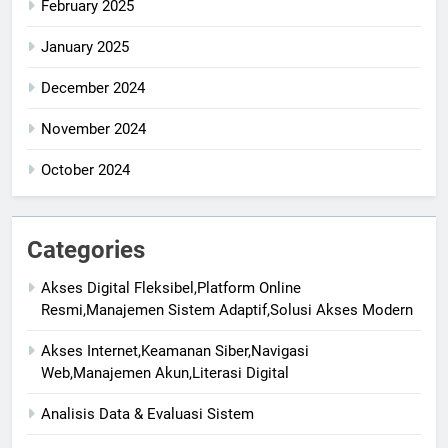
February 2025
January 2025
December 2024
November 2024
October 2024
Categories
Akses Digital Fleksibel,Platform Online
Resmi,Manajemen Sistem Adaptif,Solusi Akses Modern
Akses Internet,Keamanan Siber,Navigasi
Web,Manajemen Akun,Literasi Digital
Analisis Data & Evaluasi Sistem