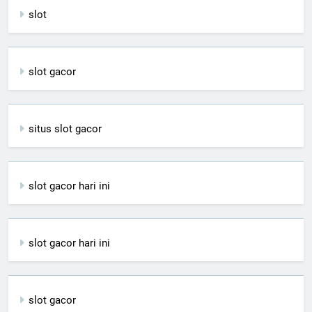
slot
slot gacor
situs slot gacor
slot gacor hari ini
slot gacor hari ini
slot gacor