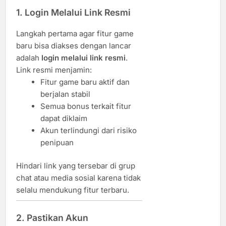
1. Login Melalui Link Resmi
Langkah pertama agar fitur game
baru bisa diakses dengan lancar
adalah
login melalui link resmi
.
Link resmi menjamin:
Fitur game baru aktif dan
berjalan stabil
Semua bonus terkait fitur
dapat diklaim
Akun terlindungi dari risiko
penipuan
Hindari link yang tersebar di grup
chat atau media sosial karena tidak
selalu mendukung fitur terbaru.
2. Pastikan Akun