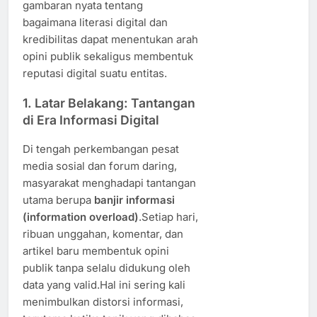
gambaran nyata tentang
bagaimana literasi digital dan
kredibilitas dapat menentukan arah
opini publik sekaligus membentuk
reputasi digital suatu entitas.
1. Latar Belakang: Tantangan
di Era Informasi Digital
Di tengah perkembangan pesat
media sosial dan forum daring,
masyarakat menghadapi tantangan
utama berupa
banjir informasi
(information overload)
.Setiap hari,
ribuan unggahan, komentar, dan
artikel baru membentuk opini
publik tanpa selalu didukung oleh
data yang valid.Hal ini sering kali
menimbulkan distorsi informasi,