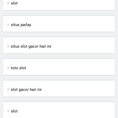
slot
situs parlay
situs slot gacor hari ini
toto slot
slot gacor hari ini
slot