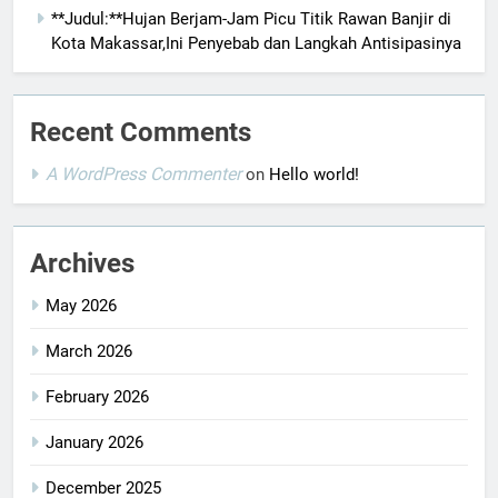
**Judul:**Hujan Berjam-Jam Picu Titik Rawan Banjir di
Kota Makassar,Ini Penyebab dan Langkah Antisipasinya
Recent Comments
A WordPress Commenter
on
Hello world!
Archives
May 2026
March 2026
February 2026
January 2026
December 2025