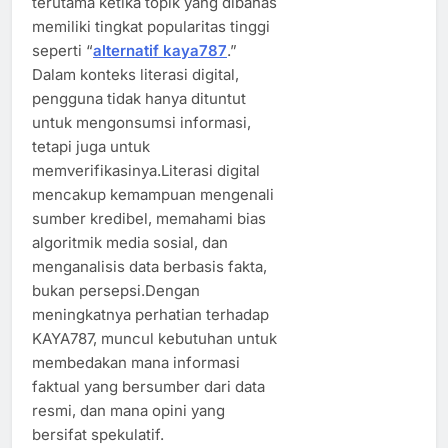
terutama ketika topik yang dibahas
memiliki tingkat popularitas tinggi
seperti “
alternatif kaya787
.”
Dalam konteks literasi digital,
pengguna tidak hanya dituntut
untuk mengonsumsi informasi,
tetapi juga untuk
memverifikasinya.Literasi digital
mencakup kemampuan mengenali
sumber kredibel, memahami bias
algoritmik media sosial, dan
menganalisis data berbasis fakta,
bukan persepsi.Dengan
meningkatnya perhatian terhadap
KAYA787, muncul kebutuhan untuk
membedakan mana informasi
faktual yang bersumber dari data
resmi, dan mana opini yang
bersifat spekulatif.