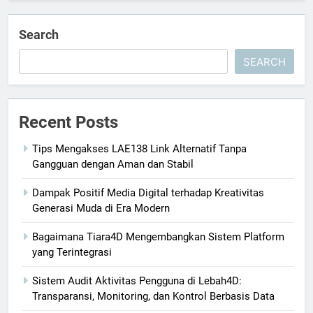
Search
SEARCH
Recent Posts
Tips Mengakses LAE138 Link Alternatif Tanpa
Gangguan dengan Aman dan Stabil
Dampak Positif Media Digital terhadap Kreativitas
Generasi Muda di Era Modern
Bagaimana Tiara4D Mengembangkan Sistem Platform
yang Terintegrasi
Sistem Audit Aktivitas Pengguna di Lebah4D:
Transparansi, Monitoring, dan Kontrol Berbasis Data