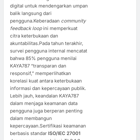
digital untuk mendengarkan umpan
balik langsung dari
pengguna.Keberadaan
community
feedback loop
ini memperkuat
citra keterbukaan dan
akuntabilitas.Pada tahun terakhir,
survei pengguna internal mencatat
bahwa 85% pengguna menilai
KAYA787 “transparan dan
responsif,” memperlihatkan
korelasi kuat antara keterbukaan
informasi dan kepercayaan publik.
Lebih jauh, keandalan KAYA787
dalam menjaga keamanan data
pengguna juga berperan penting
dalam membangun
kepercayaan.Sertifikasi keamanan
berbasis standar
ISO/IEC 27001