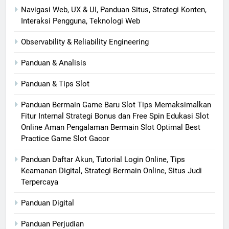
Navigasi Web, UX & UI, Panduan Situs, Strategi Konten,
Interaksi Pengguna, Teknologi Web
Observability & Reliability Engineering
Panduan & Analisis
Panduan & Tips Slot
Panduan Bermain Game Baru Slot Tips Memaksimalkan
Fitur Internal Strategi Bonus dan Free Spin Edukasi Slot
Online Aman Pengalaman Bermain Slot Optimal Best
Practice Game Slot Gacor
Panduan Daftar Akun, Tutorial Login Online, Tips
Keamanan Digital, Strategi Bermain Online, Situs Judi
Terpercaya
Panduan Digital
Panduan Perjudian