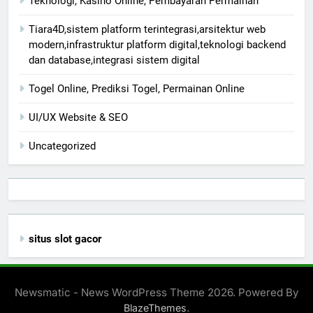
Teknologi, Kasino Online, Pembayaran Permainan
Tiara4D,sistem platform terintegrasi,arsitektur web
modern,infrastruktur platform digital,teknologi backend
dan database,integrasi sistem digital
Togel Online, Prediksi Togel, Permainan Online
UI/UX Website & SEO
Uncategorized
situs slot gacor
Newsmatic - News WordPress Theme 2026. Powered By
.
BlazeThemes