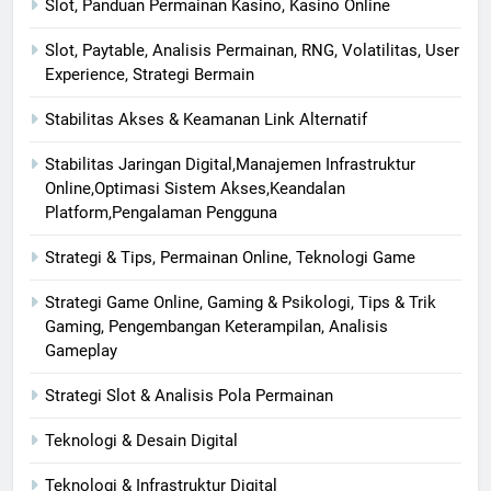
Slot, Panduan Permainan Kasino, Kasino Online
Slot, Paytable, Analisis Permainan, RNG, Volatilitas, User
Experience, Strategi Bermain
Stabilitas Akses & Keamanan Link Alternatif
Stabilitas Jaringan Digital,Manajemen Infrastruktur
Online,Optimasi Sistem Akses,Keandalan
Platform,Pengalaman Pengguna
Strategi & Tips, Permainan Online, Teknologi Game
Strategi Game Online, Gaming & Psikologi, Tips & Trik
Gaming, Pengembangan Keterampilan, Analisis
Gameplay
Strategi Slot & Analisis Pola Permainan
Teknologi & Desain Digital
Teknologi & Infrastruktur Digital