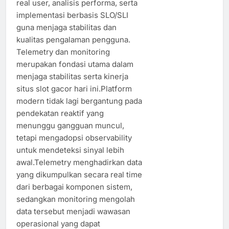
real user, analisis performa, serta
implementasi berbasis SLO/SLI
guna menjaga stabilitas dan
kualitas pengalaman pengguna.
Telemetry dan monitoring
merupakan fondasi utama dalam
menjaga stabilitas serta kinerja
situs slot gacor hari ini.Platform
modern tidak lagi bergantung pada
pendekatan reaktif yang
menunggu gangguan muncul,
tetapi mengadopsi observability
untuk mendeteksi sinyal lebih
awal.Telemetry menghadirkan data
yang dikumpulkan secara real time
dari berbagai komponen sistem,
sedangkan monitoring mengolah
data tersebut menjadi wawasan
operasional yang dapat