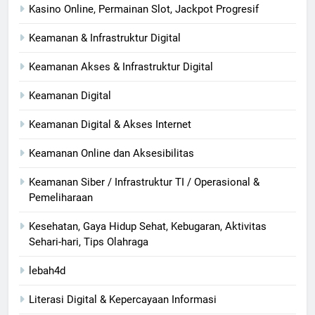
Kasino Online, Permainan Slot, Jackpot Progresif
Keamanan & Infrastruktur Digital
Keamanan Akses & Infrastruktur Digital
Keamanan Digital
Keamanan Digital & Akses Internet
Keamanan Online dan Aksesibilitas
Keamanan Siber / Infrastruktur TI / Operasional &
Pemeliharaan
Kesehatan, Gaya Hidup Sehat, Kebugaran, Aktivitas
Sehari-hari, Tips Olahraga
lebah4d
Literasi Digital & Kepercayaan Informasi