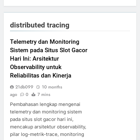
distributed tracing
Telemetry dan Monitoring
Sistem pada Situs Slot Gacor
Hari Ini: Arsitektur
Observability untuk
Reliabilitas dan Kinerja
21db099
10 months
ago
0
7 mins
Pembahasan lengkap mengenai
telemetry dan monitoring sistem
pada situs slot gacor hari ini,
mencakup arsitektur observability,
pilar log-metrik-trace, monitoring