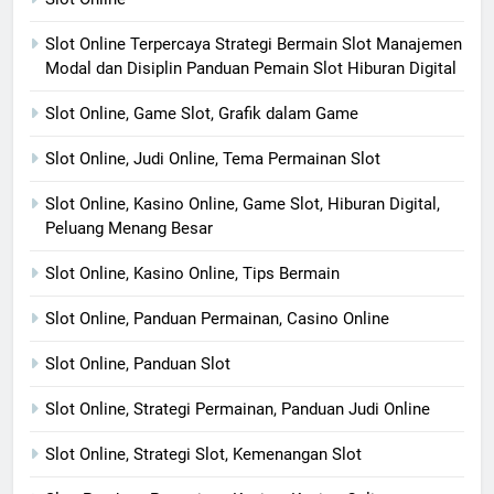
Slot Online Terpercaya Strategi Bermain Slot Manajemen
Modal dan Disiplin Panduan Pemain Slot Hiburan Digital
Slot Online, Game Slot, Grafik dalam Game
Slot Online, Judi Online, Tema Permainan Slot
Slot Online, Kasino Online, Game Slot, Hiburan Digital,
Peluang Menang Besar
Slot Online, Kasino Online, Tips Bermain
Slot Online, Panduan Permainan, Casino Online
Slot Online, Panduan Slot
Slot Online, Strategi Permainan, Panduan Judi Online
Slot Online, Strategi Slot, Kemenangan Slot