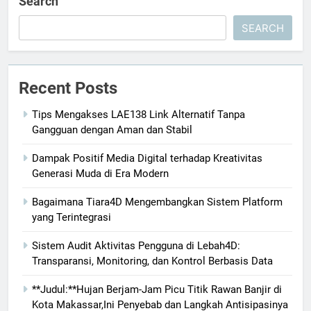
Search
SEARCH
Recent Posts
Tips Mengakses LAE138 Link Alternatif Tanpa
Gangguan dengan Aman dan Stabil
Dampak Positif Media Digital terhadap Kreativitas
Generasi Muda di Era Modern
Bagaimana Tiara4D Mengembangkan Sistem Platform
yang Terintegrasi
Sistem Audit Aktivitas Pengguna di Lebah4D:
Transparansi, Monitoring, dan Kontrol Berbasis Data
**Judul:**Hujan Berjam-Jam Picu Titik Rawan Banjir di
Kota Makassar,Ini Penyebab dan Langkah Antisipasinya