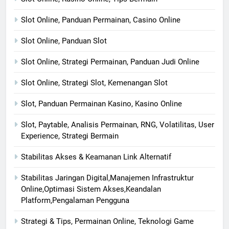
Slot Online, Panduan Permainan, Casino Online
Slot Online, Panduan Slot
Slot Online, Strategi Permainan, Panduan Judi Online
Slot Online, Strategi Slot, Kemenangan Slot
Slot, Panduan Permainan Kasino, Kasino Online
Slot, Paytable, Analisis Permainan, RNG, Volatilitas, User
Experience, Strategi Bermain
Stabilitas Akses & Keamanan Link Alternatif
Stabilitas Jaringan Digital,Manajemen Infrastruktur
Online,Optimasi Sistem Akses,Keandalan
Platform,Pengalaman Pengguna
Strategi & Tips, Permainan Online, Teknologi Game