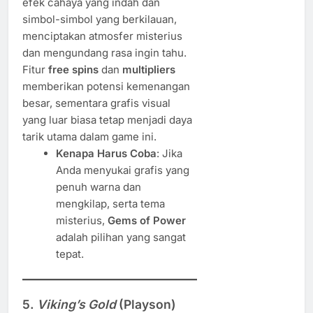
efek cahaya yang indah dan
simbol-simbol yang berkilauan,
menciptakan atmosfer misterius
dan mengundang rasa ingin tahu.
Fitur
free spins
dan
multipliers
memberikan potensi kemenangan
besar, sementara grafis visual
yang luar biasa tetap menjadi daya
tarik utama dalam game ini.
Kenapa Harus Coba
: Jika
Anda menyukai grafis yang
penuh warna dan
mengkilap, serta tema
misterius,
Gems of Power
adalah pilihan yang sangat
tepat.
5.
Viking’s Gold
(Playson)