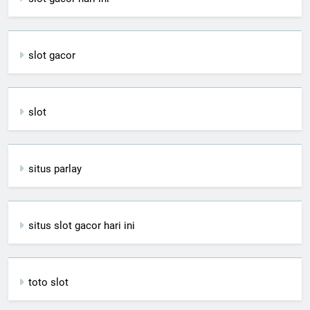
slot gacor
slot
situs parlay
situs slot gacor hari ini
toto slot