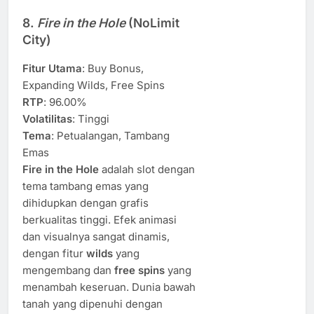
8.
Fire in the Hole
(NoLimit
City)
Fitur Utama
: Buy Bonus,
Expanding Wilds, Free Spins
RTP
: 96.00%
Volatilitas
: Tinggi
Tema
: Petualangan, Tambang
Emas
Fire in the Hole
adalah slot dengan
tema tambang emas yang
dihidupkan dengan grafis
berkualitas tinggi. Efek animasi
dan visualnya sangat dinamis,
dengan fitur
wilds
yang
mengembang dan
free spins
yang
menambah keseruan. Dunia bawah
tanah yang dipenuhi dengan