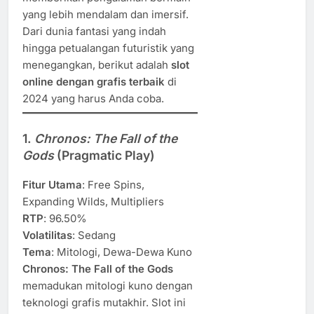
yang lebih mendalam dan imersif.
Dari dunia fantasi yang indah
hingga petualangan futuristik yang
menegangkan, berikut adalah
slot
online dengan grafis terbaik
di
2024 yang harus Anda coba.
1.
Chronos: The Fall of the
Gods
(Pragmatic Play)
Fitur Utama
: Free Spins,
Expanding Wilds, Multipliers
RTP
: 96.50%
Volatilitas
: Sedang
Tema
: Mitologi, Dewa-Dewa Kuno
Chronos: The Fall of the Gods
memadukan mitologi kuno dengan
teknologi grafis mutakhir. Slot ini