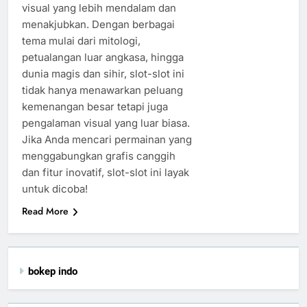
visual yang lebih mendalam dan
menakjubkan. Dengan berbagai
tema mulai dari mitologi,
petualangan luar angkasa, hingga
dunia magis dan sihir, slot-slot ini
tidak hanya menawarkan peluang
kemenangan besar tetapi juga
pengalaman visual yang luar biasa.
Jika Anda mencari permainan yang
menggabungkan grafis canggih
dan fitur inovatif, slot-slot ini layak
untuk dicoba!
Read More
bokep indo