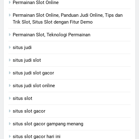
Permainan Slot Online
Permainan Slot Online, Panduan Judi Online, Tips dan
Trik Slot, Situs Slot dengan Fitur Demo
Permainan Slot, Teknologi Permainan
situs judi
situs judi slot
situs judi slot gacor
situs judi slot online
situs slot
situs slot gacor
situs slot gacor gampang menang
situs slot gacor hari ini