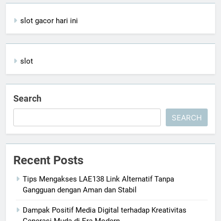
slot gacor hari ini
slot
Search
SEARCH
Recent Posts
Tips Mengakses LAE138 Link Alternatif Tanpa
Gangguan dengan Aman dan Stabil
Dampak Positif Media Digital terhadap Kreativitas
Generasi Muda di Era Modern