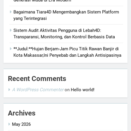
Bagaimana Tiara4D Mengembangkan Sistem Platform
yang Terintegrasi
Sistem Audit Aktivitas Pengguna di Lebah4D:
Transparansi, Monitoring, dan Kontrol Berbasis Data
**Judul:**Hujan Berjam-Jam Picu Titik Rawan Banjir di
Kota Makassar,Ini Penyebab dan Langkah Antisipasinya
Recent Comments
A WordPress Commenter
on
Hello world!
Archives
May 2026