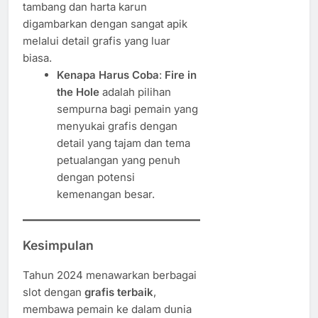
tambang dan harta karun
digambarkan dengan sangat apik
melalui detail grafis yang luar
biasa.
Kenapa Harus Coba
:
Fire in
the Hole
adalah pilihan
sempurna bagi pemain yang
menyukai grafis dengan
detail yang tajam dan tema
petualangan yang penuh
dengan potensi
kemenangan besar.
Kesimpulan
Tahun 2024 menawarkan berbagai
slot dengan
grafis terbaik
,
membawa pemain ke dalam dunia