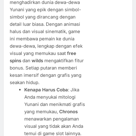
menghadirkan dunia dewa-dewa
Yunani yang epik dengan simbol-
simbol yang dirancang dengan
detail luar biasa. Dengan animasi
halus dan visual sinematik, game
ini membawa pemain ke dunia
dewa-dewa, lengkap dengan efek
visual yang memukau saat
free
spins
dan
wilds
mengaktifkan fitur
bonus. Setiap putaran memberi
kesan imersif dengan grafis yang
seakan hidup.
Kenapa Harus Coba
: Jika
Anda menyukai mitologi
Yunani dan menikmati grafis
yang memukau,
Chronos
menawarkan pengalaman
visual yang tidak akan Anda
temui di game slot lainnya.