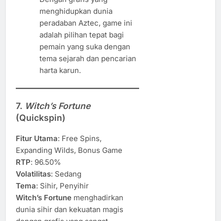
menghidupkan dunia
peradaban Aztec, game ini
adalah pilihan tepat bagi
pemain yang suka dengan
tema sejarah dan pencarian
harta karun.
7.
Witch’s Fortune
(Quickspin)
Fitur Utama
: Free Spins,
Expanding Wilds, Bonus Game
RTP
: 96.50%
Volatilitas
: Sedang
Tema
: Sihir, Penyihir
Witch’s Fortune
menghadirkan
dunia sihir dan kekuatan magis