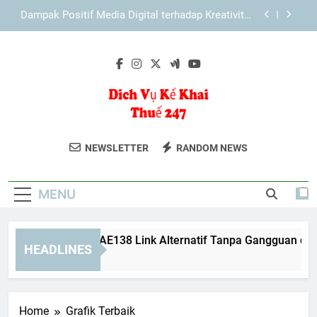
Skip
Bagaimana Tiara4D Mengembangkan Sistem
to
Platform yang Terintegrasi
content
Sistem Audit Aktivitas Pengguna di Lebah4D:
Transparansi, Monitoring, dan Kontrol Berbasis
Data
Tips Mengakses LAE138 Link Alternatif Tanpa
Gangguan dengan Aman dan Stabil
Dampak Positif Media Digital terhadap Kreativitas
Generasi Muda di Era Modern
Dịch Vụ Kế Khai
Dịch Vụ Kế Khai Thuế 247 Menyediakan
Bagaimana Tiara4D Mengembangkan Sistem
NEWSLETTER
RANDOM NEWS
Platform yang Terintegrasi
Thuế 247
Layanan Pajak Profesional Dan
Sistem Audit Aktivitas Pengguna di Lebah4D:
Terpercaya Untuk Perusahaan Anda.
Transparansi, Monitoring, dan Kontrol Berbasis
MENU
Data
ps Mengakses LAE138 Link Alternatif Tanpa Gangguan dengan
HEADLINES
onths Ago
Home
Grafik Terbaik