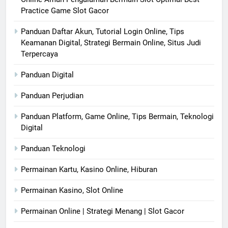
Practice Game Slot Gacor
Panduan Daftar Akun, Tutorial Login Online, Tips
Keamanan Digital, Strategi Bermain Online, Situs Judi
Terpercaya
Panduan Digital
Panduan Perjudian
Panduan Platform, Game Online, Tips Bermain, Teknologi
Digital
Panduan Teknologi
Permainan Kartu, Kasino Online, Hiburan
Permainan Kasino, Slot Online
Permainan Online | Strategi Menang | Slot Gacor