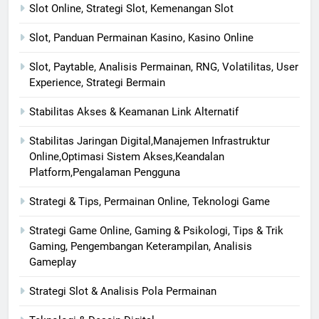
Slot Online, Strategi Slot, Kemenangan Slot
Slot, Panduan Permainan Kasino, Kasino Online
Slot, Paytable, Analisis Permainan, RNG, Volatilitas, User
Experience, Strategi Bermain
Stabilitas Akses & Keamanan Link Alternatif
Stabilitas Jaringan Digital,Manajemen Infrastruktur
Online,Optimasi Sistem Akses,Keandalan
Platform,Pengalaman Pengguna
Strategi & Tips, Permainan Online, Teknologi Game
Strategi Game Online, Gaming & Psikologi, Tips & Trik
Gaming, Pengembangan Keterampilan, Analisis
Gameplay
Strategi Slot & Analisis Pola Permainan