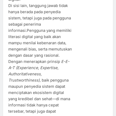
Di sisi lain, tanggung jawab tidak
hanya berada pada penyedia
sistem, tetapi juga pada pengguna
sebagai penerima
informasi.Pengguna yang memiliki
literasi digital yang baik akan
mampu menilai kebenaran data,
mengenali bias, serta memutuskan
dengan dasar yang rasional.
Dengan menerapkan prinsip
E-E-
A-T (Experience, Expertise,
Authoritativeness,
Trustworthiness)
, baik pengguna
maupun penyedia sistem dapat
menciptakan ekosistem digital
yang kredibel dan sehat—di mana
informasi tidak hanya cepat
tersebar, tetapi juga dapat