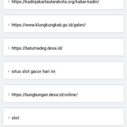
https://kadinjakartautarakota.org/kabar-kadin/
https://www.klungkungkab.go.id/galeri/
https://batumadeg.desa.id/
situs slot gacor hari ini
https://bungbungan.desa.id/online/
slot