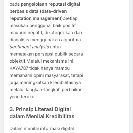
pada
pengelolaan reputasi digital
berbasis data (data-driven
reputation management)
.Setiap
masukan pengguna, baik positif
maupun negatif, dikategorikan dan
dianalisis menggunakan algoritma
sentiment analysis
untuk
memetakan persepsi publik secara
objektif.Melalui mekanisme ini,
KAYA787 tidak hanya mampu
memahami opini masyarakat, tetapi
juga meningkatkan kredibilitasnya
melalui langkah-langkah perbaikan
yang terukur.
3. Prinsip Literasi Digital
dalam Menilai Kredibilitas
Dalam menilai informasi digital