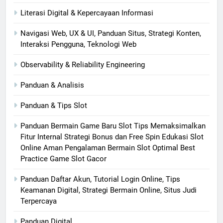
Literasi Digital & Kepercayaan Informasi
Navigasi Web, UX & UI, Panduan Situs, Strategi Konten,
Interaksi Pengguna, Teknologi Web
Observability & Reliability Engineering
Panduan & Analisis
Panduan & Tips Slot
Panduan Bermain Game Baru Slot Tips Memaksimalkan
Fitur Internal Strategi Bonus dan Free Spin Edukasi Slot
Online Aman Pengalaman Bermain Slot Optimal Best
Practice Game Slot Gacor
Panduan Daftar Akun, Tutorial Login Online, Tips
Keamanan Digital, Strategi Bermain Online, Situs Judi
Terpercaya
Panduan Digital