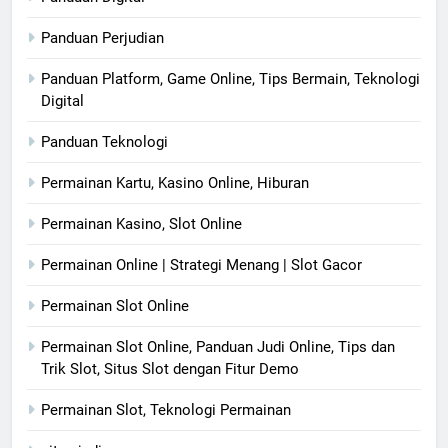
Panduan Perjudian
Panduan Platform, Game Online, Tips Bermain, Teknologi
Digital
Panduan Teknologi
Permainan Kartu, Kasino Online, Hiburan
Permainan Kasino, Slot Online
Permainan Online | Strategi Menang | Slot Gacor
Permainan Slot Online
Permainan Slot Online, Panduan Judi Online, Tips dan
Trik Slot, Situs Slot dengan Fitur Demo
Permainan Slot, Teknologi Permainan