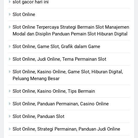
slot gacor hari ini
Slot Online
Slot Online Terpercaya Strategi Bermain Slot Manajemen
Modal dan Disiplin Panduan Pemain Slot Hiburan Digital
Slot Online, Game Slot, Grafik dalam Game
Slot Online, Judi Online, Tema Permainan Slot
Slot Online, Kasino Online, Game Slot, Hiburan Digital,
Peluang Menang Besar
Slot Online, Kasino Online, Tips Bermain
Slot Online, Panduan Permainan, Casino Online
Slot Online, Panduan Slot
Slot Online, Strategi Permainan, Panduan Judi Online