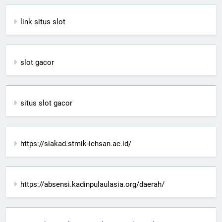
link situs slot
slot gacor
situs slot gacor
https://siakad.stmik-ichsan.ac.id/
https://absensi.kadinpulaulasia.org/daerah/