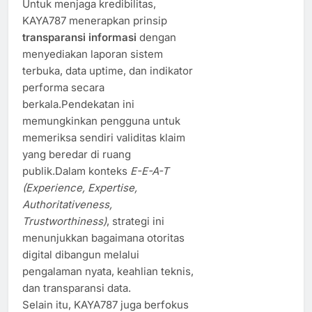
Untuk menjaga kredibilitas,
KAYA787 menerapkan prinsip
transparansi informasi
dengan
menyediakan laporan sistem
terbuka, data uptime, dan indikator
performa secara
berkala.Pendekatan ini
memungkinkan pengguna untuk
memeriksa sendiri validitas klaim
yang beredar di ruang
publik.Dalam konteks
E-E-A-T
(Experience, Expertise,
Authoritativeness,
Trustworthiness)
, strategi ini
menunjukkan bagaimana otoritas
digital dibangun melalui
pengalaman nyata, keahlian teknis,
dan transparansi data.
Selain itu, KAYA787 juga berfokus