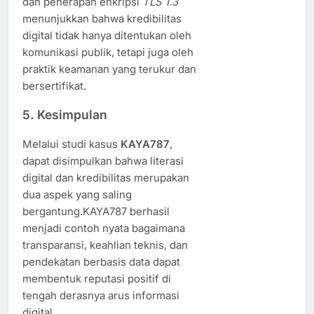
dan penerapan enkripsi
TLS 1.3
menunjukkan bahwa kredibilitas
digital tidak hanya ditentukan oleh
komunikasi publik, tetapi juga oleh
praktik keamanan yang terukur dan
bersertifikat.
5. Kesimpulan
Melalui studi kasus
KAYA787
,
dapat disimpulkan bahwa literasi
digital dan kredibilitas merupakan
dua aspek yang saling
bergantung.KAYA787 berhasil
menjadi contoh nyata bagaimana
transparansi, keahlian teknis, dan
pendekatan berbasis data dapat
membentuk reputasi positif di
tengah derasnya arus informasi
digital.