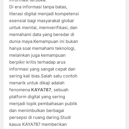
Di era informasi tanpa batas,
literasi digital menjadi kompetensi
esensial bagi masyarakat global
untuk menilai, memverifikasi, dan
memahami data yang beredar di
dunia maya.Kemampuan ini bukan
hanya soal memahami teknologi,
melainkan juga kemampuan
berpikir kritis terhadap arus
informasi yang sangat cepat dan
sering kali bias.Salah satu contoh
menarik untuk dikaji adalah
fenomena
KAYA787
, sebuah
platform digital yang sering
menjadi topik pembahasan publik
dan menimbulkan berbagai
persepsi di ruang daring.Studi
kasus KAYA787 memberikan