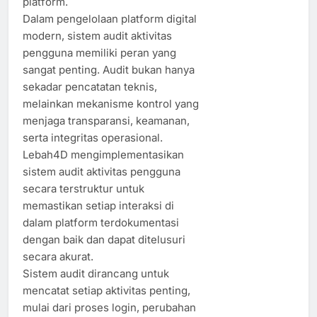
platform.
Dalam pengelolaan platform digital
modern, sistem audit aktivitas
pengguna memiliki peran yang
sangat penting. Audit bukan hanya
sekadar pencatatan teknis,
melainkan mekanisme kontrol yang
menjaga transparansi, keamanan,
serta integritas operasional.
Lebah4D mengimplementasikan
sistem audit aktivitas pengguna
secara terstruktur untuk
memastikan setiap interaksi di
dalam platform terdokumentasi
dengan baik dan dapat ditelusuri
secara akurat.
Sistem audit dirancang untuk
mencatat setiap aktivitas penting,
mulai dari proses login, perubahan