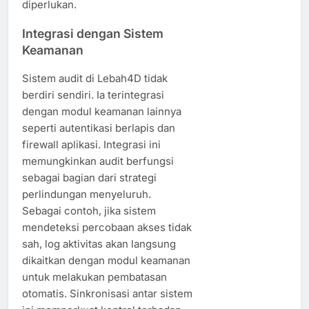
diperlukan.
Integrasi dengan Sistem
Keamanan
Sistem audit di Lebah4D tidak
berdiri sendiri. Ia terintegrasi
dengan modul keamanan lainnya
seperti autentikasi berlapis dan
firewall aplikasi. Integrasi ini
memungkinkan audit berfungsi
sebagai bagian dari strategi
perlindungan menyeluruh.
Sebagai contoh, jika sistem
mendeteksi percobaan akses tidak
sah, log aktivitas akan langsung
dikaitkan dengan modul keamanan
untuk melakukan pembatasan
otomatis. Sinkronisasi antar sistem