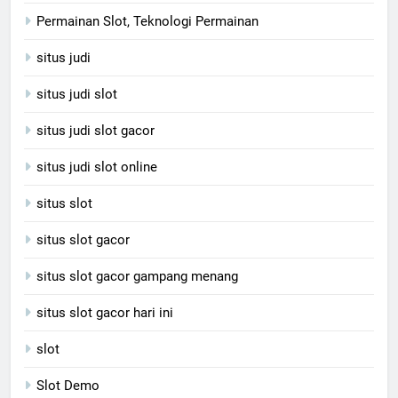
Permainan Slot, Teknologi Permainan
situs judi
situs judi slot
situs judi slot gacor
situs judi slot online
situs slot
situs slot gacor
situs slot gacor gampang menang
situs slot gacor hari ini
slot
Slot Demo