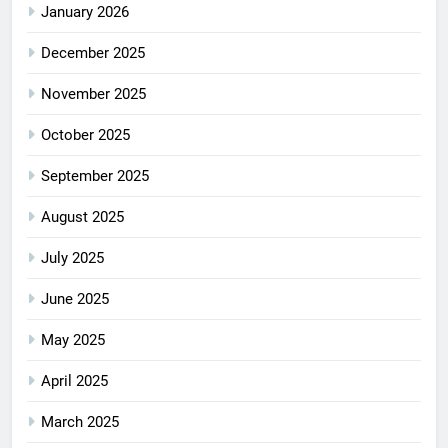
January 2026
December 2025
November 2025
October 2025
September 2025
August 2025
July 2025
June 2025
May 2025
April 2025
March 2025