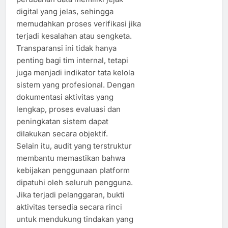
digital yang jelas, sehingga
memudahkan proses verifikasi jika
terjadi kesalahan atau sengketa.
Transparansi ini tidak hanya
penting bagi tim internal, tetapi
juga menjadi indikator tata kelola
sistem yang profesional. Dengan
dokumentasi aktivitas yang
lengkap, proses evaluasi dan
peningkatan sistem dapat
dilakukan secara objektif.
Selain itu, audit yang terstruktur
membantu memastikan bahwa
kebijakan penggunaan platform
dipatuhi oleh seluruh pengguna.
Jika terjadi pelanggaran, bukti
aktivitas tersedia secara rinci
untuk mendukung tindakan yang