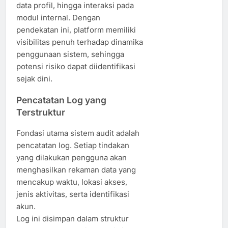
data profil, hingga interaksi pada
modul internal. Dengan
pendekatan ini, platform memiliki
visibilitas penuh terhadap dinamika
penggunaan sistem, sehingga
potensi risiko dapat diidentifikasi
sejak dini.
Pencatatan Log yang
Terstruktur
Fondasi utama sistem audit adalah
pencatatan log. Setiap tindakan
yang dilakukan pengguna akan
menghasilkan rekaman data yang
mencakup waktu, lokasi akses,
jenis aktivitas, serta identifikasi
akun.
Log ini disimpan dalam struktur