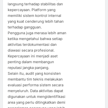
langsung terhadap stabilitas dan
kepercayaan. Platform yang
memiliki sistem kontrol internal
yang kuat cenderung lebih tahan
terhadap gangguan.
Pengguna juga merasa lebih aman
ketika mengetahui bahwa setiap
aktivitas terdokumentasi dan
diawasi secara profesional.
Kepercayaan ini menjadi aset
penting dalam membangun
reputasi jangka panjang.
Selain itu, audit yang konsisten
membantu tim teknis melakukan
evaluasi performa sistem secara
menyeluruh. Data aktivitas dapat
digunakan untuk mengidentifikasi
area yang perlu ditingkatkan demi