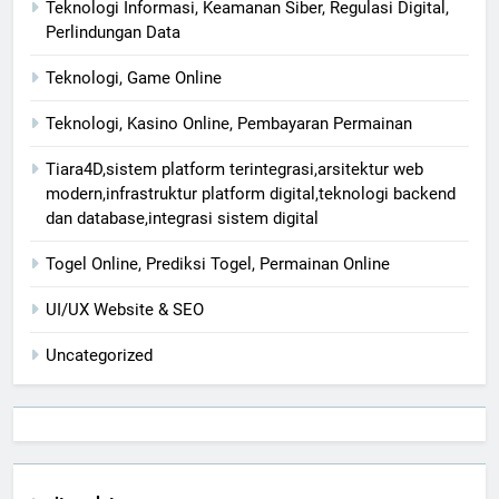
Teknologi Informasi, Keamanan Siber, Regulasi Digital,
Perlindungan Data
Teknologi, Game Online
Teknologi, Kasino Online, Pembayaran Permainan
Tiara4D,sistem platform terintegrasi,arsitektur web
modern,infrastruktur platform digital,teknologi backend
dan database,integrasi sistem digital
Togel Online, Prediksi Togel, Permainan Online
UI/UX Website & SEO
Uncategorized