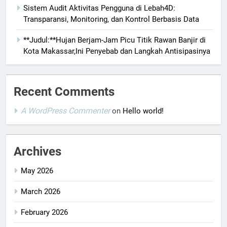
Sistem Audit Aktivitas Pengguna di Lebah4D:
Transparansi, Monitoring, dan Kontrol Berbasis Data
**Judul:**Hujan Berjam-Jam Picu Titik Rawan Banjir di
Kota Makassar,Ini Penyebab dan Langkah Antisipasinya
Recent Comments
A WordPress Commenter
on
Hello world!
Archives
May 2026
March 2026
February 2026