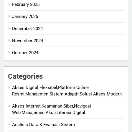
February 2025
January 2025
December 2024
November 2024
October 2024
Categories
Akses Digital Fleksibel,Platform Online
Resmi,Manajemen Sistem Adaptif,Solusi Akses Modern
Akses Internet,Keamanan Siber,Navigasi
Web,Manajemen Akun,Literasi Digital
Analisis Data & Evaluasi Sistem