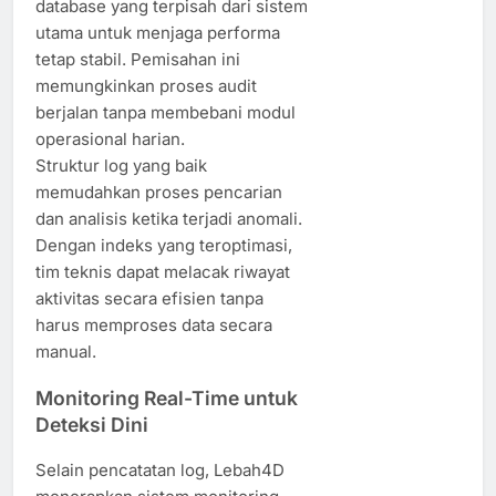
database yang terpisah dari sistem
utama untuk menjaga performa
tetap stabil. Pemisahan ini
memungkinkan proses audit
berjalan tanpa membebani modul
operasional harian.
Struktur log yang baik
memudahkan proses pencarian
dan analisis ketika terjadi anomali.
Dengan indeks yang teroptimasi,
tim teknis dapat melacak riwayat
aktivitas secara efisien tanpa
harus memproses data secara
manual.
Monitoring Real-Time untuk
Deteksi Dini
Selain pencatatan log, Lebah4D