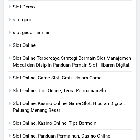
Slot Demo
slot gacor
slot gacor hari ini
Slot Online
Slot Online Terpercaya Strategi Bermain Slot Manajemen
Modal dan Disiplin Panduan Pemain Slot Hiburan Digital
Slot Online, Game Slot, Grafik dalam Game
Slot Online, Judi Online, Tema Permainan Slot
Slot Online, Kasino Online, Game Slot, Hiburan Digital,
Peluang Menang Besar
Slot Online, Kasino Online, Tips Bermain
Slot Online, Panduan Permainan, Casino Online