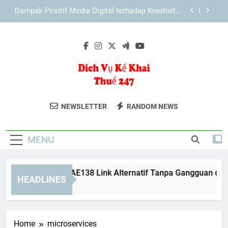
Skip
Bagaimana Tiara4D Mengembangkan Sistem
to
Platform yang Terintegrasi
content
Sistem Audit Aktivitas Pengguna di Lebah4D:
Transparansi, Monitoring, dan Kontrol Berbasis
Data
Tips Mengakses LAE138 Link Alternatif Tanpa
Gangguan dengan Aman dan Stabil
Dampak Positif Media Digital terhadap Kreativitas
Generasi Muda di Era Modern
Dịch Vụ Kế Khai
Dịch Vụ Kế Khai Thuế 247 Menyediakan
Bagaimana Tiara4D Mengembangkan Sistem
NEWSLETTER
RANDOM NEWS
Platform yang Terintegrasi
Thuế 247
Layanan Pajak Profesional Dan
Sistem Audit Aktivitas Pengguna di Lebah4D:
Terpercaya Untuk Perusahaan Anda.
Transparansi, Monitoring, dan Kontrol Berbasis
MENU
Data
ps Mengakses LAE138 Link Alternatif Tanpa Gangguan dengan
HEADLINES
onths Ago
Home
microservices