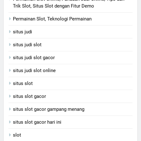
Trik Slot, Situs Slot dengan Fitur Demo
Permainan Slot, Teknologi Permainan
situs judi
situs judi slot
situs judi slot gacor
situs judi slot online
situs slot
situs slot gacor
situs slot gacor gampang menang
situs slot gacor hari ini
slot