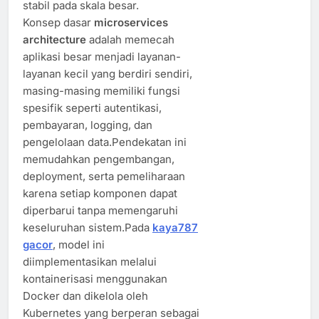
stabil pada skala besar.
Konsep dasar
microservices
architecture
adalah memecah
aplikasi besar menjadi layanan-
layanan kecil yang berdiri sendiri,
masing-masing memiliki fungsi
spesifik seperti autentikasi,
pembayaran, logging, dan
pengelolaan data.Pendekatan ini
memudahkan pengembangan,
deployment, serta pemeliharaan
karena setiap komponen dapat
diperbarui tanpa memengaruhi
keseluruhan sistem.Pada
kaya787
gacor
, model ini
diimplementasikan melalui
kontainerisasi menggunakan
Docker dan dikelola oleh
Kubernetes yang berperan sebagai