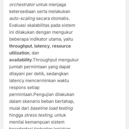
orchestrator
untuk menjaga
ketersediaan serta melakukan
auto-scaling
secara otomatis.
Evaluasi skalabilitas pada sistem
ini dilakukan dengan mengukur
beberapa indikator utama, yaitu
throughput
,
latency
,
resource
utilization
, dan
availability
.Throughput mengukur
jumlah permintaan yang dapat
dilayani per detik, sedangkan
latency mencerminkan waktu
respons setiap
permintaan.Pengujian dilakukan
dalam skenario beban bertahap,
mulai dari
baseline load testing
hingga
stress testing
, untuk
menilai kemampuan sistem
beradaptasi terhadap lonjakan