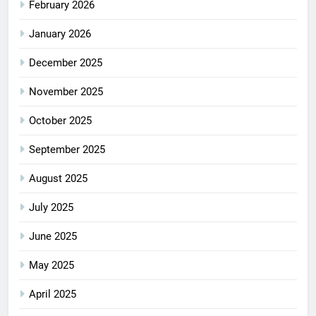
February 2026
January 2026
December 2025
November 2025
October 2025
September 2025
August 2025
July 2025
June 2025
May 2025
April 2025