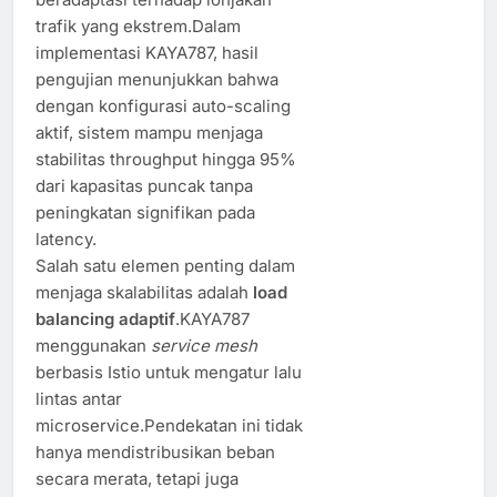
trafik yang ekstrem.Dalam
implementasi KAYA787, hasil
pengujian menunjukkan bahwa
dengan konfigurasi auto-scaling
aktif, sistem mampu menjaga
stabilitas throughput hingga 95%
dari kapasitas puncak tanpa
peningkatan signifikan pada
latency.
Salah satu elemen penting dalam
menjaga skalabilitas adalah
load
balancing adaptif
.KAYA787
menggunakan
service mesh
berbasis Istio untuk mengatur lalu
lintas antar
microservice.Pendekatan ini tidak
hanya mendistribusikan beban
secara merata, tetapi juga