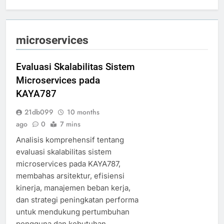
microservices
Evaluasi Skalabilitas Sistem
Microservices pada
KAYA787
21db099
10 months
ago
0
7 mins
Analisis komprehensif tentang
evaluasi skalabilitas sistem
microservices pada KAYA787,
membahas arsitektur, efisiensi
kinerja, manajemen beban kerja,
dan strategi peningkatan performa
untuk mendukung pertumbuhan
pengguna dan kebutuhan