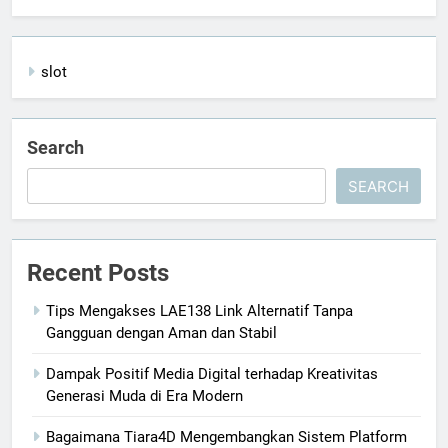
slot
Search
SEARCH
Recent Posts
Tips Mengakses LAE138 Link Alternatif Tanpa
Gangguan dengan Aman dan Stabil
Dampak Positif Media Digital terhadap Kreativitas
Generasi Muda di Era Modern
Bagaimana Tiara4D Mengembangkan Sistem Platform