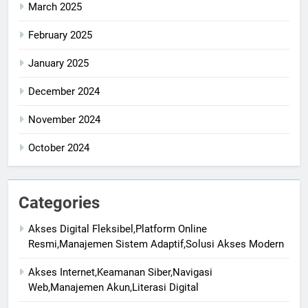
March 2025
February 2025
January 2025
December 2024
November 2024
October 2024
Categories
Akses Digital Fleksibel,Platform Online
Resmi,Manajemen Sistem Adaptif,Solusi Akses Modern
Akses Internet,Keamanan Siber,Navigasi
Web,Manajemen Akun,Literasi Digital