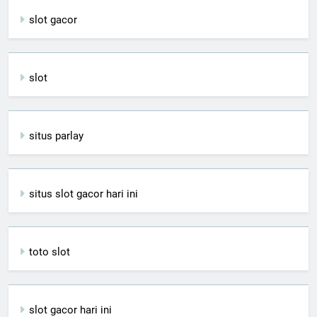
slot gacor
slot
situs parlay
situs slot gacor hari ini
toto slot
slot gacor hari ini