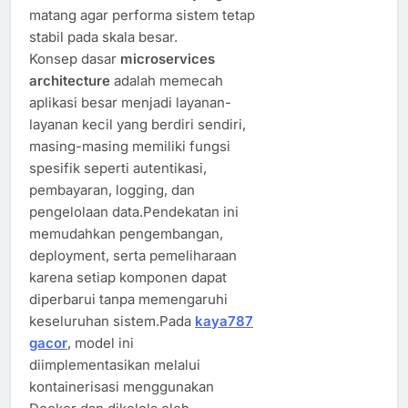
matang agar performa sistem tetap
stabil pada skala besar.
Konsep dasar
microservices
architecture
adalah memecah
aplikasi besar menjadi layanan-
layanan kecil yang berdiri sendiri,
masing-masing memiliki fungsi
spesifik seperti autentikasi,
pembayaran, logging, dan
pengelolaan data.Pendekatan ini
memudahkan pengembangan,
deployment, serta pemeliharaan
karena setiap komponen dapat
diperbarui tanpa memengaruhi
keseluruhan sistem.Pada
kaya787
gacor
, model ini
diimplementasikan melalui
kontainerisasi menggunakan