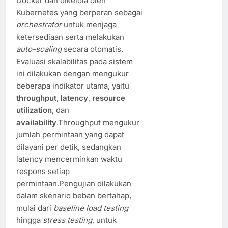
Docker dan dikelola oleh
Kubernetes yang berperan sebagai
orchestrator
untuk menjaga
ketersediaan serta melakukan
auto-scaling
secara otomatis.
Evaluasi skalabilitas pada sistem
ini dilakukan dengan mengukur
beberapa indikator utama, yaitu
throughput
,
latency
,
resource
utilization
, dan
availability
.Throughput mengukur
jumlah permintaan yang dapat
dilayani per detik, sedangkan
latency mencerminkan waktu
respons setiap
permintaan.Pengujian dilakukan
dalam skenario beban bertahap,
mulai dari
baseline load testing
hingga
stress testing
, untuk