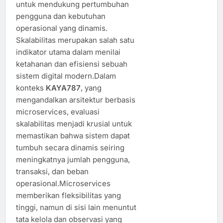
untuk mendukung pertumbuhan
pengguna dan kebutuhan
operasional yang dinamis.
Skalabilitas merupakan salah satu
indikator utama dalam menilai
ketahanan dan efisiensi sebuah
sistem digital modern.Dalam
konteks
KAYA787
, yang
mengandalkan arsitektur berbasis
microservices, evaluasi
skalabilitas menjadi krusial untuk
memastikan bahwa sistem dapat
tumbuh secara dinamis seiring
meningkatnya jumlah pengguna,
transaksi, dan beban
operasional.Microservices
memberikan fleksibilitas yang
tinggi, namun di sisi lain menuntut
tata kelola dan observasi yang