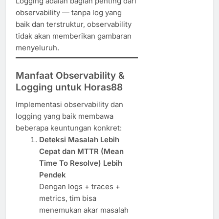
Logging adalah bagian penting dari
observability — tanpa log yang
baik dan terstruktur, observability
tidak akan memberikan gambaran
menyeluruh.
Manfaat Observability &
Logging untuk Horas88
Implementasi observability dan
logging yang baik membawa
beberapa keuntungan konkret:
Deteksi Masalah Lebih
Cepat dan MTTR (Mean
Time To Resolve) Lebih
Pendek
Dengan logs + traces +
metrics, tim bisa
menemukan akar masalah