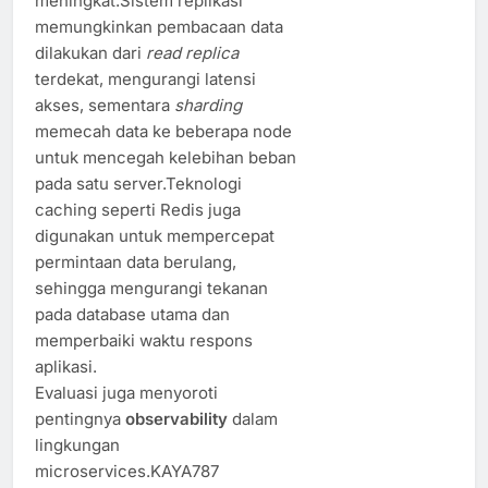
meningkat.Sistem replikasi
memungkinkan pembacaan data
dilakukan dari
read replica
terdekat, mengurangi latensi
akses, sementara
sharding
memecah data ke beberapa node
untuk mencegah kelebihan beban
pada satu server.Teknologi
caching seperti Redis juga
digunakan untuk mempercepat
permintaan data berulang,
sehingga mengurangi tekanan
pada database utama dan
memperbaiki waktu respons
aplikasi.
Evaluasi juga menyoroti
pentingnya
observability
dalam
lingkungan
microservices.KAYA787