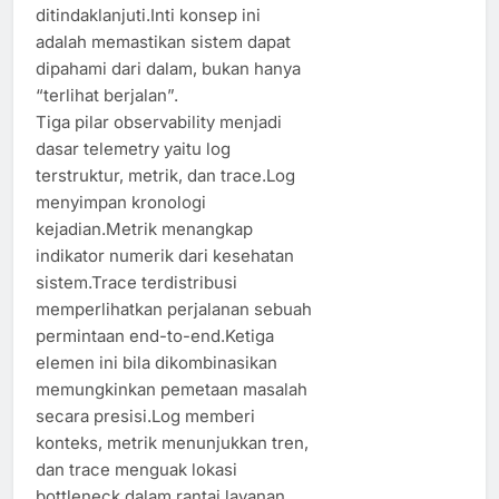
ditindaklanjuti.Inti konsep ini
adalah memastikan sistem dapat
dipahami dari dalam, bukan hanya
“terlihat berjalan”.
Tiga pilar observability menjadi
dasar telemetry yaitu log
terstruktur, metrik, dan trace.Log
menyimpan kronologi
kejadian.Metrik menangkap
indikator numerik dari kesehatan
sistem.Trace terdistribusi
memperlihatkan perjalanan sebuah
permintaan end-to-end.Ketiga
elemen ini bila dikombinasikan
memungkinkan pemetaan masalah
secara presisi.Log memberi
konteks, metrik menunjukkan tren,
dan trace menguak lokasi
bottleneck dalam rantai layanan.