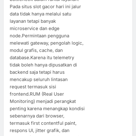
Pada situs slot gacor hari ini jalur
data tidak hanya melalui satu
layanan tetapi banyak
microservice dan edge
node.Permintaan pengguna
melewati gateway, pengolah logic,
modul grafis, cache, dan
database.Karena itu telemetry
tidak boleh hanya dipusatkan di
backend saja tetapi harus
mencakup seluruh lintasan
request termasuk sisi
frontend.RUM (Real User
Monitoring) menjadi perangkat
penting karena menangkap kondisi
sebenarnya dari browser,
termasuk first contentful paint,
respons UI, jitter grafik, dan