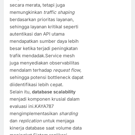
secara merata, tetapi juga
memungkinkan
traffic shaping
berdasarkan prioritas layanan,
sehingga layanan kritikal seperti
autentikasi dan API utama
mendapatkan sumber daya lebih
besar ketika terjadi peningkatan
trafik mendadak.Service mesh
juga menyediakan observabilitas
mendalam terhadap
request flow
,
sehingga potensi bottleneck dapat
diidentifikasi lebih cepat.
Selain itu,
database scalability
menjadi komponen krusial dalam
evaluasi ini.KAYA787
mengimplementasikan
sharding
dan
replication
untuk menjaga
kinerja database saat volume data