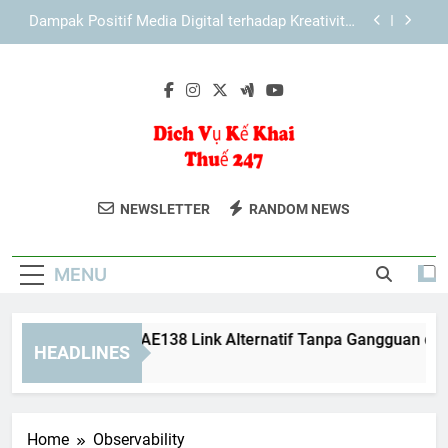
Skip
Bagaimana Tiara4D Mengembangkan Sistem
to
Platform yang Terintegrasi
content
Sistem Audit Aktivitas Pengguna di Lebah4D:
Transparansi, Monitoring, dan Kontrol Berbasis
Data
Tips Mengakses LAE138 Link Alternatif Tanpa
Gangguan dengan Aman dan Stabil
Dampak Positif Media Digital terhadap Kreativitas
Generasi Muda di Era Modern
Dịch Vụ Kế Khai
Dịch Vụ Kế Khai Thuế 247 Menyediakan
Bagaimana Tiara4D Mengembangkan Sistem
NEWSLETTER
RANDOM NEWS
Platform yang Terintegrasi
Thuế 247
Layanan Pajak Profesional Dan
Sistem Audit Aktivitas Pengguna di Lebah4D:
Terpercaya Untuk Perusahaan Anda.
Transparansi, Monitoring, dan Kontrol Berbasis
MENU
Data
ps Mengakses LAE138 Link Alternatif Tanpa Gangguan dengan
HEADLINES
onths Ago
Home
Observability