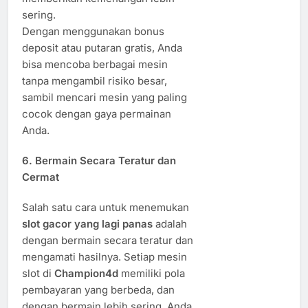
sering.
Dengan menggunakan bonus
deposit atau putaran gratis, Anda
bisa mencoba berbagai mesin
tanpa mengambil risiko besar,
sambil mencari mesin yang paling
cocok dengan gaya permainan
Anda.
6.
Bermain Secara Teratur dan
Cermat
Salah satu cara untuk menemukan
slot gacor yang lagi panas
adalah
dengan bermain secara teratur dan
mengamati hasilnya. Setiap mesin
slot di
Champion4d
memiliki pola
pembayaran yang berbeda, dan
dengan bermain lebih sering, Anda