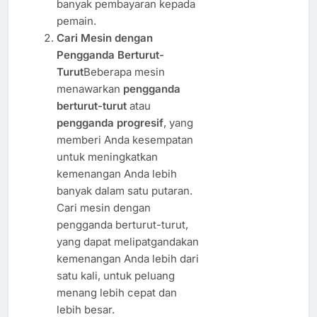
banyak pembayaran kepada
pemain.
Cari Mesin dengan
Pengganda Berturut-
Turut
Beberapa mesin
menawarkan
pengganda
berturut-turut
atau
pengganda progresif
, yang
memberi Anda kesempatan
untuk meningkatkan
kemenangan Anda lebih
banyak dalam satu putaran.
Cari mesin dengan
pengganda berturut-turut,
yang dapat melipatgandakan
kemenangan Anda lebih dari
satu kali, untuk peluang
menang lebih cepat dan
lebih besar.