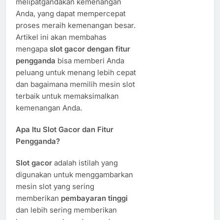
melipatgandakan kemenangan
Anda, yang dapat mempercepat
proses meraih kemenangan besar.
Artikel ini akan membahas
mengapa
slot gacor dengan fitur
pengganda
bisa memberi Anda
peluang untuk menang lebih cepat
dan bagaimana memilih mesin slot
terbaik untuk memaksimalkan
kemenangan Anda.
Apa Itu Slot Gacor dan Fitur
Pengganda?
Slot gacor
adalah istilah yang
digunakan untuk menggambarkan
mesin slot yang sering
memberikan
pembayaran tinggi
dan lebih sering memberikan