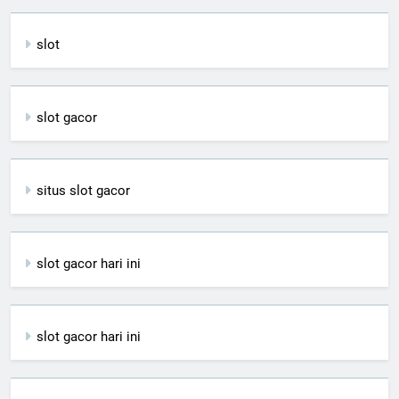
slot
slot gacor
situs slot gacor
slot gacor hari ini
slot gacor hari ini