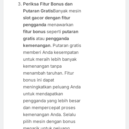
Periksa Fitur Bonus dan
Putaran Gratis
Banyak mesin
slot gacor dengan fitur
pengganda
menawarkan
fitur bonus
seperti
putaran
gratis
atau
pengganda
kemenangan
. Putaran gratis
memberi Anda kesempatan
untuk meraih lebih banyak
kemenangan tanpa
menambah taruhan. Fitur
bonus ini dapat
meningkatkan peluang Anda
untuk mendapatkan
pengganda yang lebih besar
dan mempercepat proses
kemenangan Anda. Selalu
pilih mesin dengan bonus
menarik untuk peluang