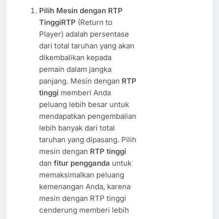
Pilih Mesin dengan RTP
Tinggi
RTP
(Return to
Player) adalah persentase
dari total taruhan yang akan
dikembalikan kepada
pemain dalam jangka
panjang. Mesin dengan
RTP
tinggi
memberi Anda
peluang lebih besar untuk
mendapatkan pengembalian
lebih banyak dari total
taruhan yang dipasang. Pilih
mesin dengan
RTP tinggi
dan
fitur pengganda
untuk
memaksimalkan peluang
kemenangan Anda, karena
mesin dengan RTP tinggi
cenderung memberi lebih