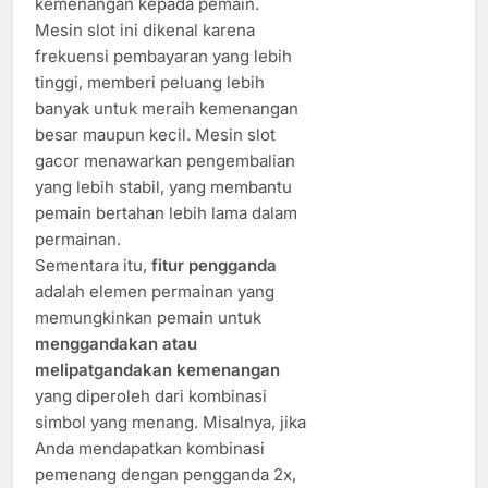
kemenangan kepada pemain.
Mesin slot ini dikenal karena
frekuensi pembayaran yang lebih
tinggi, memberi peluang lebih
banyak untuk meraih kemenangan
besar maupun kecil. Mesin slot
gacor menawarkan pengembalian
yang lebih stabil, yang membantu
pemain bertahan lebih lama dalam
permainan.
Sementara itu,
fitur pengganda
adalah elemen permainan yang
memungkinkan pemain untuk
menggandakan atau
melipatgandakan kemenangan
yang diperoleh dari kombinasi
simbol yang menang. Misalnya, jika
Anda mendapatkan kombinasi
pemenang dengan pengganda 2x,