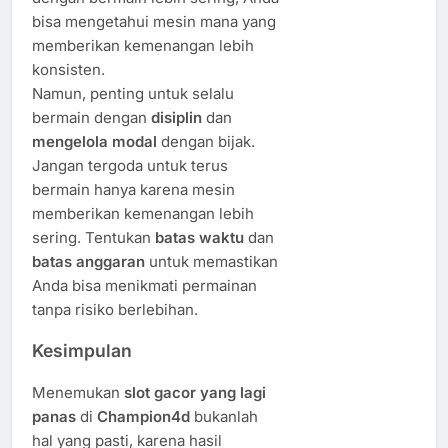
bisa mengetahui mesin mana yang
memberikan kemenangan lebih
konsisten.
Namun, penting untuk selalu
bermain dengan
disiplin
dan
mengelola modal
dengan bijak.
Jangan tergoda untuk terus
bermain hanya karena mesin
memberikan kemenangan lebih
sering. Tentukan
batas waktu
dan
batas anggaran
untuk memastikan
Anda bisa menikmati permainan
tanpa risiko berlebihan.
Kesimpulan
Menemukan
slot gacor yang lagi
panas
di
Champion4d
bukanlah
hal yang pasti, karena hasil