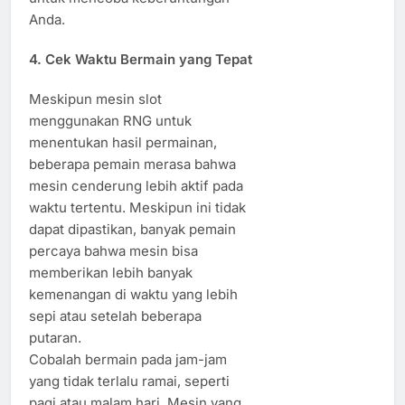
Anda.
4.
Cek Waktu Bermain yang Tepat
Meskipun mesin slot
menggunakan RNG untuk
menentukan hasil permainan,
beberapa pemain merasa bahwa
mesin cenderung lebih aktif pada
waktu tertentu. Meskipun ini tidak
dapat dipastikan, banyak pemain
percaya bahwa mesin bisa
memberikan lebih banyak
kemenangan di waktu yang lebih
sepi atau setelah beberapa
putaran.
Cobalah bermain pada jam-jam
yang tidak terlalu ramai, seperti
pagi atau malam hari. Mesin yang