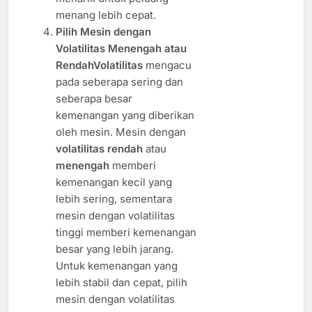
menang lebih cepat.
Pilih Mesin dengan
Volatilitas Menengah atau
Rendah
Volatilitas
mengacu
pada seberapa sering dan
seberapa besar
kemenangan yang diberikan
oleh mesin. Mesin dengan
volatilitas rendah
atau
menengah
memberi
kemenangan kecil yang
lebih sering, sementara
mesin dengan volatilitas
tinggi memberi kemenangan
besar yang lebih jarang.
Untuk kemenangan yang
lebih stabil dan cepat, pilih
mesin dengan volatilitas