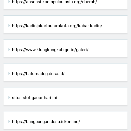
https://absensi.kadinpulaulasia.org/daerah/
https://kadinjakartautarakota.org/kabar-kadin/
https://www.klungkungkab.go.id/galeri/
https://batumadeg.desa.id/
situs slot gacor hari ini
https://bungbungan.desa.id/online/