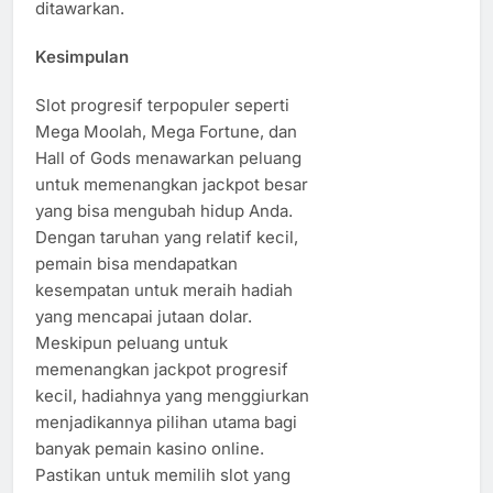
ditawarkan.
Kesimpulan
Slot progresif terpopuler seperti
Mega Moolah, Mega Fortune, dan
Hall of Gods menawarkan peluang
untuk memenangkan jackpot besar
yang bisa mengubah hidup Anda.
Dengan taruhan yang relatif kecil,
pemain bisa mendapatkan
kesempatan untuk meraih hadiah
yang mencapai jutaan dolar.
Meskipun peluang untuk
memenangkan jackpot progresif
kecil, hadiahnya yang menggiurkan
menjadikannya pilihan utama bagi
banyak pemain kasino online.
Pastikan untuk memilih slot yang