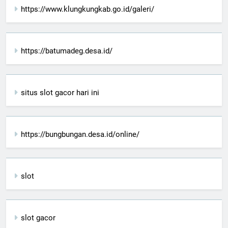
https://www.klungkungkab.go.id/galeri/
https://batumadeg.desa.id/
situs slot gacor hari ini
https://bungbungan.desa.id/online/
slot
slot gacor