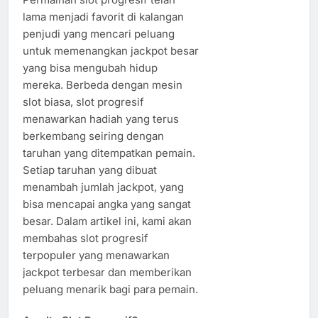
lama menjadi favorit di kalangan
penjudi yang mencari peluang
untuk memenangkan jackpot besar
yang bisa mengubah hidup
mereka. Berbeda dengan mesin
slot biasa, slot progresif
menawarkan hadiah yang terus
berkembang seiring dengan
taruhan yang ditempatkan pemain.
Setiap taruhan yang dibuat
menambah jumlah jackpot, yang
bisa mencapai angka yang sangat
besar. Dalam artikel ini, kami akan
membahas slot progresif
terpopuler yang menawarkan
jackpot terbesar dan memberikan
peluang menarik bagi para pemain.