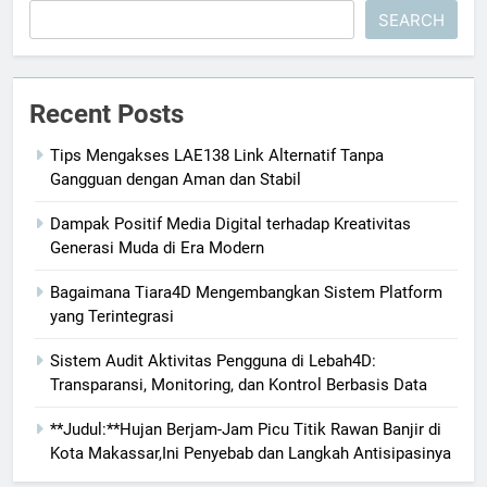
SEARCH
Recent Posts
Tips Mengakses LAE138 Link Alternatif Tanpa
Gangguan dengan Aman dan Stabil
Dampak Positif Media Digital terhadap Kreativitas
Generasi Muda di Era Modern
Bagaimana Tiara4D Mengembangkan Sistem Platform
yang Terintegrasi
Sistem Audit Aktivitas Pengguna di Lebah4D:
Transparansi, Monitoring, dan Kontrol Berbasis Data
**Judul:**Hujan Berjam-Jam Picu Titik Rawan Banjir di
Kota Makassar,Ini Penyebab dan Langkah Antisipasinya