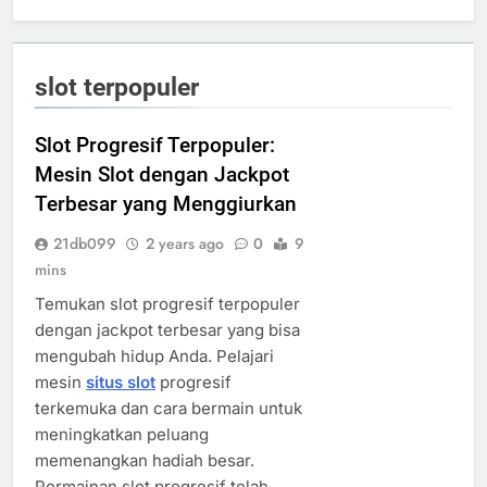
slot terpopuler
Slot Progresif Terpopuler:
Mesin Slot dengan Jackpot
Terbesar yang Menggiurkan
21db099
2 years ago
0
9
mins
Temukan slot progresif terpopuler
dengan jackpot terbesar yang bisa
mengubah hidup Anda. Pelajari
mesin
situs slot
progresif
terkemuka dan cara bermain untuk
meningkatkan peluang
memenangkan hadiah besar.
Permainan slot progresif telah