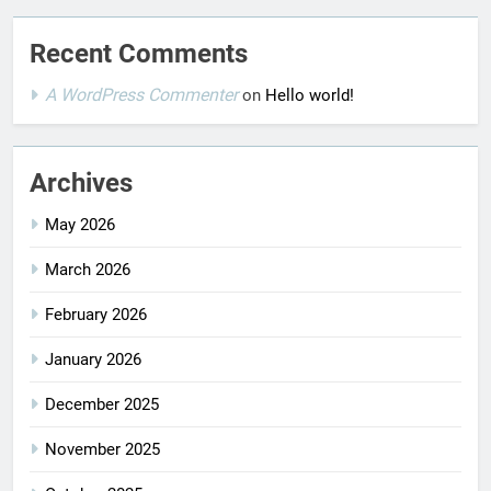
Recent Comments
A WordPress Commenter
on
Hello world!
Archives
May 2026
March 2026
February 2026
January 2026
December 2025
November 2025