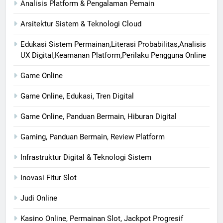
Analisis Platform & Pengalaman Pemain
Arsitektur Sistem & Teknologi Cloud
Edukasi Sistem Permainan,Literasi Probabilitas,Analisis
UX Digital,Keamanan Platform,Perilaku Pengguna Online
Game Online
Game Online, Edukasi, Tren Digital
Game Online, Panduan Bermain, Hiburan Digital
Gaming, Panduan Bermain, Review Platform
Infrastruktur Digital & Teknologi Sistem
Inovasi Fitur Slot
Judi Online
Kasino Online, Permainan Slot, Jackpot Progresif