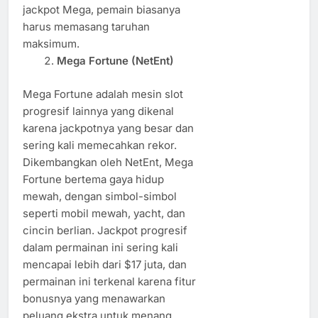
jackpot Mega, pemain biasanya
harus memasang taruhan
maksimum.
Mega Fortune (NetEnt)
Mega Fortune adalah mesin slot
progresif lainnya yang dikenal
karena jackpotnya yang besar dan
sering kali memecahkan rekor.
Dikembangkan oleh NetEnt, Mega
Fortune bertema gaya hidup
mewah, dengan simbol-simbol
seperti mobil mewah, yacht, dan
cincin berlian. Jackpot progresif
dalam permainan ini sering kali
mencapai lebih dari $17 juta, dan
permainan ini terkenal karena fitur
bonusnya yang menawarkan
peluang ekstra untuk menang.