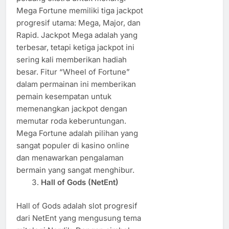
Mega Fortune memiliki tiga jackpot
progresif utama: Mega, Major, dan
Rapid. Jackpot Mega adalah yang
terbesar, tetapi ketiga jackpot ini
sering kali memberikan hadiah
besar. Fitur “Wheel of Fortune”
dalam permainan ini memberikan
pemain kesempatan untuk
memenangkan jackpot dengan
memutar roda keberuntungan.
Mega Fortune adalah pilihan yang
sangat populer di kasino online
dan menawarkan pengalaman
bermain yang sangat menghibur.
Hall of Gods (NetEnt)
Hall of Gods adalah slot progresif
dari NetEnt yang mengusung tema