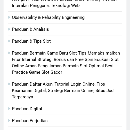
Interaksi Pengguna, Teknologi Web
Observability & Reliability Engineering
Panduan & Analisis
Panduan & Tips Slot
Panduan Bermain Game Baru Slot Tips Memaksimalkan
Fitur Internal Strategi Bonus dan Free Spin Edukasi Slot
Online Aman Pengalaman Bermain Slot Optimal Best
Practice Game Slot Gacor
Panduan Daftar Akun, Tutorial Login Online, Tips
Keamanan Digital, Strategi Bermain Online, Situs Judi
Terpercaya
Panduan Digital
Panduan Perjudian