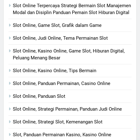
Slot Online Terpercaya Strategi Bermain Slot Manajemen
Modal dan Disiplin Panduan Pemain Slot Hiburan Digital
Slot Online, Game Slot, Grafik dalam Game
Slot Online, Judi Online, Tema Permainan Slot
Slot Online, Kasino Online, Game Slot, Hiburan Digital,
Peluang Menang Besar
Slot Online, Kasino Online, Tips Bermain
Slot Online, Panduan Permainan, Casino Online
Slot Online, Panduan Slot
Slot Online, Strategi Permainan, Panduan Judi Online
Slot Online, Strategi Slot, Kemenangan Slot
Slot, Panduan Permainan Kasino, Kasino Online