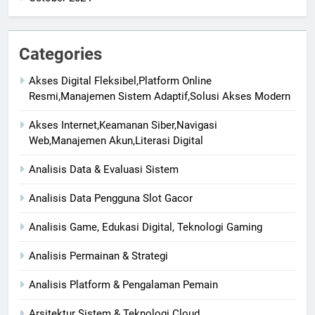
Categories
Akses Digital Fleksibel,Platform Online
Resmi,Manajemen Sistem Adaptif,Solusi Akses Modern
Akses Internet,Keamanan Siber,Navigasi
Web,Manajemen Akun,Literasi Digital
Analisis Data & Evaluasi Sistem
Analisis Data Pengguna Slot Gacor
Analisis Game, Edukasi Digital, Teknologi Gaming
Analisis Permainan & Strategi
Analisis Platform & Pengalaman Pemain
Arsitektur Sistem & Teknologi Cloud