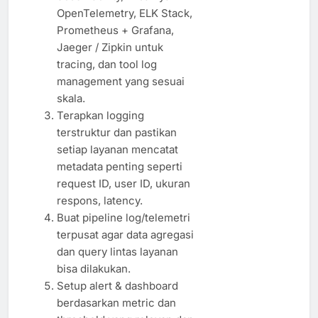
OpenTelemetry, ELK Stack,
Prometheus + Grafana,
Jaeger / Zipkin untuk
tracing, dan tool log
management yang sesuai
skala.
Terapkan logging
terstruktur dan pastikan
setiap layanan mencatat
metadata penting seperti
request ID, user ID, ukuran
respons, latency.
Buat pipeline log/telemetri
terpusat agar data agregasi
dan query lintas layanan
bisa dilakukan.
Setup alert & dashboard
berdasarkan metric dan