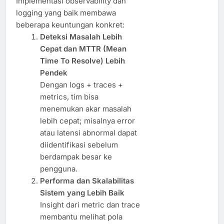
Implementasi observability dan
logging yang baik membawa
beberapa keuntungan konkret:
Deteksi Masalah Lebih
Cepat dan MTTR (Mean
Time To Resolve) Lebih
Pendek
Dengan logs + traces +
metrics, tim bisa
menemukan akar masalah
lebih cepat; misalnya error
atau latensi abnormal dapat
diidentifikasi sebelum
berdampak besar ke
pengguna.
Performa dan Skalabilitas
Sistem yang Lebih Baik
Insight dari metric dan trace
membantu melihat pola