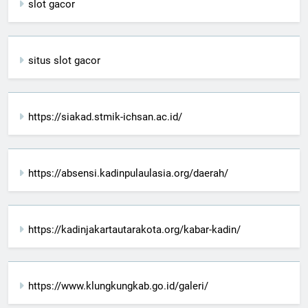
slot gacor
situs slot gacor
https://siakad.stmik-ichsan.ac.id/
https://absensi.kadinpulaulasia.org/daerah/
https://kadinjakartautarakota.org/kabar-kadin/
https://www.klungkungkab.go.id/galeri/