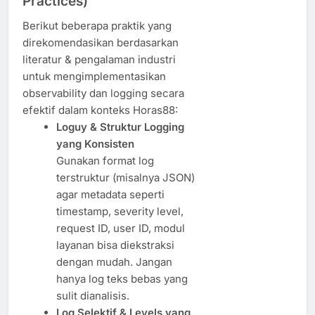
Practices)
Berikut beberapa praktik yang
direkomendasikan berdasarkan
literatur & pengalaman industri
untuk mengimplementasikan
observability dan logging secara
efektif dalam konteks Horas88:
Loguy & Struktur Logging
yang Konsisten
Gunakan format log
terstruktur (misalnya JSON)
agar metadata seperti
timestamp, severity level,
request ID, user ID, modul
layanan bisa diekstraksi
dengan mudah. Jangan
hanya log teks bebas yang
sulit dianalisis.
Log Selektif & Levels yang