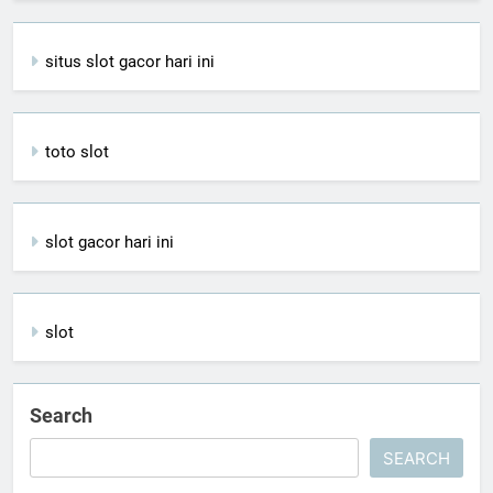
situs slot gacor hari ini
toto slot
slot gacor hari ini
slot
Search
SEARCH