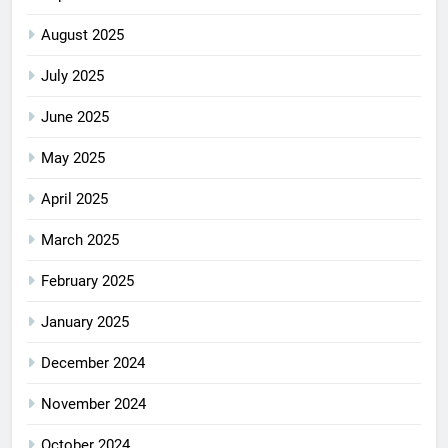
August 2025
July 2025
June 2025
May 2025
April 2025
March 2025
February 2025
January 2025
December 2024
November 2024
October 2024