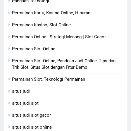
Panduan Teknologi
Permainan Kartu, Kasino Online, Hiburan
Permainan Kasino, Slot Online
Permainan Online | Strategi Menang | Slot Gacor
Permainan Slot Online
Permainan Slot Online, Panduan Judi Online, Tips dan
Trik Slot, Situs Slot dengan Fitur Demo
Permainan Slot, Teknologi Permainan
situs judi
situs judi slot
situs judi slot gacor
situs judi slot online