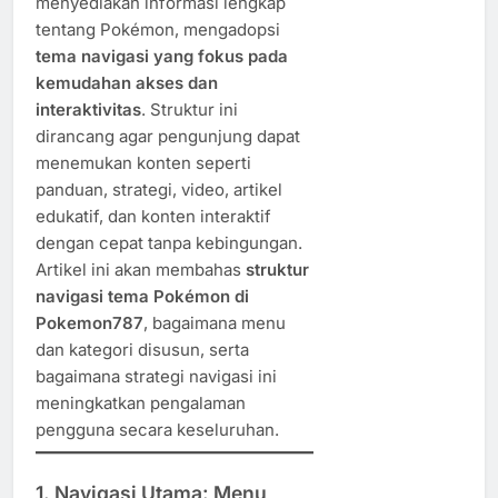
menyediakan informasi lengkap
tentang Pokémon, mengadopsi
tema navigasi yang fokus pada
kemudahan akses dan
interaktivitas
. Struktur ini
dirancang agar pengunjung dapat
menemukan konten seperti
panduan, strategi, video, artikel
edukatif, dan konten interaktif
dengan cepat tanpa kebingungan.
Artikel ini akan membahas
struktur
navigasi tema Pokémon di
Pokemon787
, bagaimana menu
dan kategori disusun, serta
bagaimana strategi navigasi ini
meningkatkan pengalaman
pengguna secara keseluruhan.
1. Navigasi Utama: Menu