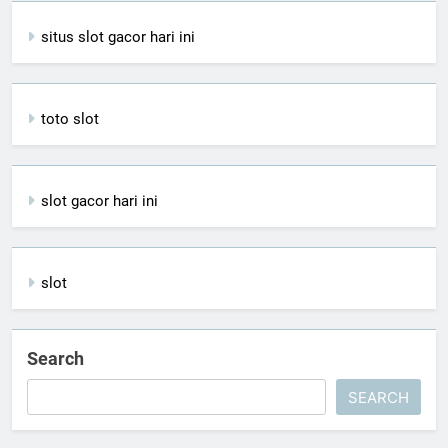
situs slot gacor hari ini
toto slot
slot gacor hari ini
slot
Search
SEARCH