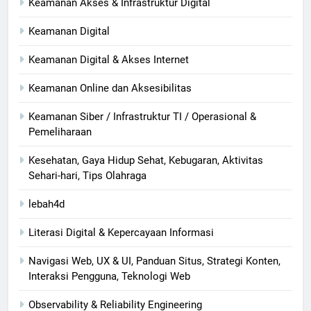
Keamanan Akses & Infrastruktur Digital
Keamanan Digital
Keamanan Digital & Akses Internet
Keamanan Online dan Aksesibilitas
Keamanan Siber / Infrastruktur TI / Operasional &
Pemeliharaan
Kesehatan, Gaya Hidup Sehat, Kebugaran, Aktivitas
Sehari-hari, Tips Olahraga
lebah4d
Literasi Digital & Kepercayaan Informasi
Navigasi Web, UX & UI, Panduan Situs, Strategi Konten,
Interaksi Pengguna, Teknologi Web
Observability & Reliability Engineering