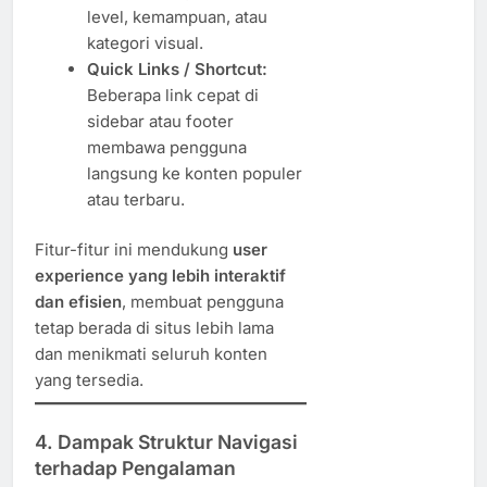
level, kemampuan, atau
kategori visual.
Quick Links / Shortcut:
Beberapa link cepat di
sidebar atau footer
membawa pengguna
langsung ke konten populer
atau terbaru.
Fitur-fitur ini mendukung
user
experience yang lebih interaktif
dan efisien
, membuat pengguna
tetap berada di situs lebih lama
dan menikmati seluruh konten
yang tersedia.
4. Dampak Struktur Navigasi
terhadap Pengalaman