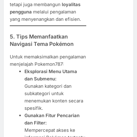
tetapi juga membangun
loyalitas
pengguna
melalui pengalaman
yang menyenangkan dan efisien.
5. Tips Memanfaatkan
Navigasi Tema Pokémon
Untuk memaksimalkan pengalaman
menjelajah Pokemon787:
Eksplorasi Menu Utama
dan Submenu:
Gunakan kategori dan
subkategori untuk
menemukan konten secara
spesifik.
Gunakan Fitur Pencarian
dan Filter:
Mempercepat akses ke