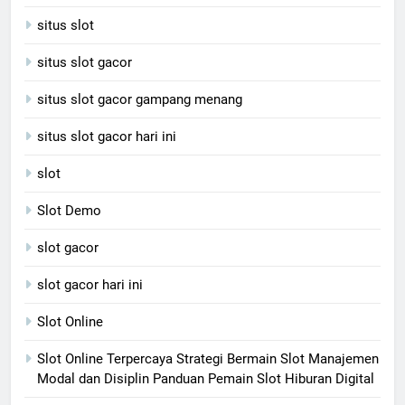
situs slot
situs slot gacor
situs slot gacor gampang menang
situs slot gacor hari ini
slot
Slot Demo
slot gacor
slot gacor hari ini
Slot Online
Slot Online Terpercaya Strategi Bermain Slot Manajemen
Modal dan Disiplin Panduan Pemain Slot Hiburan Digital