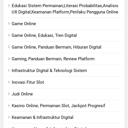
Edukasi Sistem Permainan,Literasi Probabilitas,Analisis
UX Digital,Keamanan Platform,Perilaku Pengguna Online
Game Online
Game Online, Edukasi, Tren Digital
Game Online, Panduan Bermain, Hiburan Digital
Gaming, Panduan Bermain, Review Platform
Infrastruktur Digital & Teknologi Sistem
Inovasi Fitur Slot
Judi Online
Kasino Online, Permainan Slot, Jackpot Progresif
Keamanan & Infrastruktur Digital