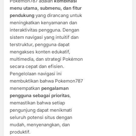
Pokemon787 adalah
kombinasi
menu utama, submenu, dan fitur
pendukung
yang dirancang untuk
meningkatkan kenyamanan dan
interaktivitas pengguna. Dengan
sistem navigasi yang intuitif dan
terstruktur, pengguna dapat
mengakses konten edukatif,
multimedia, dan strategi Pokémon
secara cepat dan efisien.
Pengelolaan navigasi ini
membuktikan bahwa Pokemon787
menempatkan
pengalaman
pengguna sebagai prioritas
,
memastikan bahwa setiap
pengunjung dapat menikmati
seluruh potensi situs dengan
mudah, menyenangkan, dan
produktif.