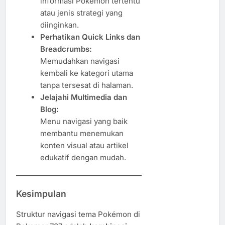
informasi Pokémon tertentu
atau jenis strategi yang
diinginkan.
Perhatikan Quick Links dan
Breadcrumbs:
Memudahkan navigasi
kembali ke kategori utama
tanpa tersesat di halaman.
Jelajahi Multimedia dan
Blog:
Menu navigasi yang baik
membantu menemukan
konten visual atau artikel
edukatif dengan mudah.
Kesimpulan
Struktur navigasi tema Pokémon di