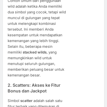
Contoh umum dari penggunaan
wild adalah ketika Anda memiliki
dua simbol yang cocok, tetapi wild
muncul di gulungan yang tepat
untuk melengkapi kombinasi
tersebut. Ini memberi Anda
kesempatan untuk mendapatkan
kemenangan yang lebih tinggi.
Selain itu, beberapa mesin
memiliki
stacked wilds
, yang
memungkinkan wild untuk
menutupi seluruh gulungan,
memberikan peluang besar untuk
kemenangan besar.
2.
Scatters: Akses ke Fitur
Bonus dan Jackpot
Simbol
scatter
adalah salah satu
fitur terbaik yang ditemukan di