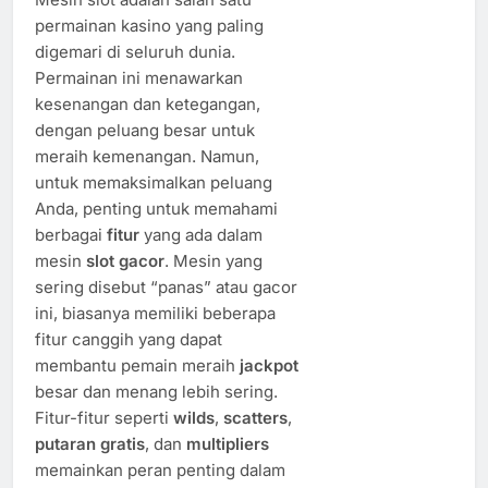
permainan kasino yang paling
digemari di seluruh dunia.
Permainan ini menawarkan
kesenangan dan ketegangan,
dengan peluang besar untuk
meraih kemenangan. Namun,
untuk memaksimalkan peluang
Anda, penting untuk memahami
berbagai
fitur
yang ada dalam
mesin
slot gacor
. Mesin yang
sering disebut “panas” atau gacor
ini, biasanya memiliki beberapa
fitur canggih yang dapat
membantu pemain meraih
jackpot
besar dan menang lebih sering.
Fitur-fitur seperti
wilds
,
scatters
,
putaran gratis
, dan
multipliers
memainkan peran penting dalam