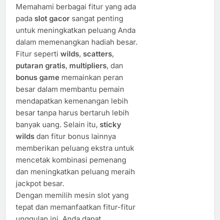
Memahami berbagai fitur yang ada
pada
slot gacor
sangat penting
untuk meningkatkan peluang Anda
dalam memenangkan hadiah besar.
Fitur seperti
wilds
,
scatters
,
putaran gratis
,
multipliers
, dan
bonus game
memainkan peran
besar dalam membantu pemain
mendapatkan kemenangan lebih
besar tanpa harus bertaruh lebih
banyak uang. Selain itu,
sticky
wilds
dan fitur bonus lainnya
memberikan peluang ekstra untuk
mencetak kombinasi pemenang
dan meningkatkan peluang meraih
jackpot besar.
Dengan memilih mesin slot yang
tepat dan memanfaatkan fitur-fitur
unggulan ini, Anda dapat