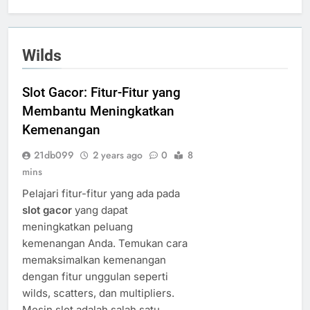
Wilds
Slot Gacor: Fitur-Fitur yang
Membantu Meningkatkan
Kemenangan
21db099
2 years ago
0
8
mins
Pelajari fitur-fitur yang ada pada
slot gacor
yang dapat
meningkatkan peluang
kemenangan Anda. Temukan cara
memaksimalkan kemenangan
dengan fitur unggulan seperti
wilds, scatters, dan multipliers.
Mesin slot adalah salah satu