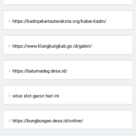
https://kadinjakartautarakota.org/kabar-kadin/
https://www.klungkungkab.go.id/galeri/
https://batumadeg.desa.id/
situs slot gacor hari ini
https://bungbungan.desa.id/online/