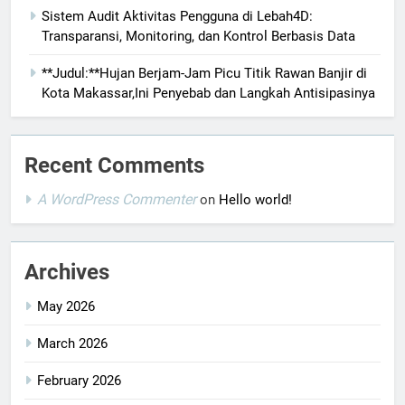
Sistem Audit Aktivitas Pengguna di Lebah4D:
Transparansi, Monitoring, dan Kontrol Berbasis Data
**Judul:**Hujan Berjam-Jam Picu Titik Rawan Banjir di
Kota Makassar,Ini Penyebab dan Langkah Antisipasinya
Recent Comments
A WordPress Commenter
on
Hello world!
Archives
May 2026
March 2026
February 2026