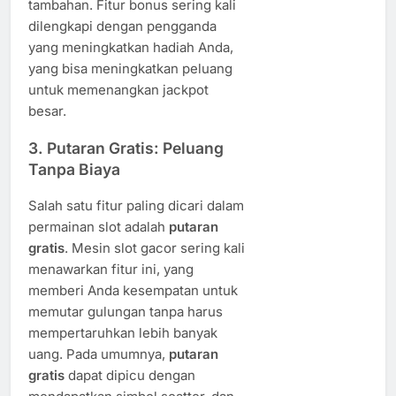
tambahan. Fitur bonus sering kali
dilengkapi dengan pengganda
yang meningkatkan hadiah Anda,
yang bisa meningkatkan peluang
untuk memenangkan jackpot
besar.
3.
Putaran Gratis: Peluang
Tanpa Biaya
Salah satu fitur paling dicari dalam
permainan slot adalah
putaran
gratis
. Mesin slot gacor sering kali
menawarkan fitur ini, yang
memberi Anda kesempatan untuk
memutar gulungan tanpa harus
mempertaruhkan lebih banyak
uang. Pada umumnya,
putaran
gratis
dapat dipicu dengan