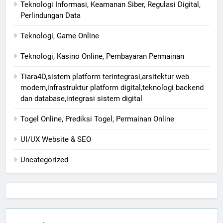
Teknologi Informasi, Keamanan Siber, Regulasi Digital,
Perlindungan Data
Teknologi, Game Online
Teknologi, Kasino Online, Pembayaran Permainan
Tiara4D,sistem platform terintegrasi,arsitektur web
modern,infrastruktur platform digital,teknologi backend
dan database,integrasi sistem digital
Togel Online, Prediksi Togel, Permainan Online
UI/UX Website & SEO
Uncategorized