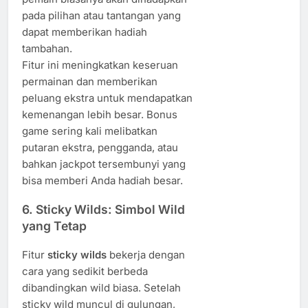
pada pilihan atau tantangan yang
dapat memberikan hadiah
tambahan.
Fitur ini meningkatkan keseruan
permainan dan memberikan
peluang ekstra untuk mendapatkan
kemenangan lebih besar. Bonus
game sering kali melibatkan
putaran ekstra, pengganda, atau
bahkan jackpot tersembunyi yang
bisa memberi Anda hadiah besar.
6.
Sticky Wilds: Simbol Wild
yang Tetap
Fitur
sticky wilds
bekerja dengan
cara yang sedikit berbeda
dibandingkan wild biasa. Setelah
sticky wild muncul di gulungan,