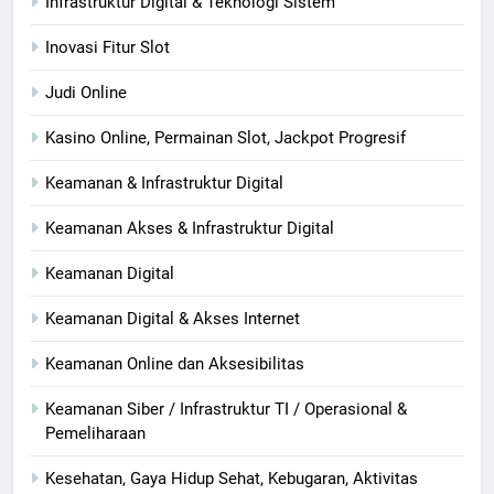
Infrastruktur Digital & Teknologi Sistem
Inovasi Fitur Slot
Judi Online
Kasino Online, Permainan Slot, Jackpot Progresif
Keamanan & Infrastruktur Digital
Keamanan Akses & Infrastruktur Digital
Keamanan Digital
Keamanan Digital & Akses Internet
Keamanan Online dan Aksesibilitas
Keamanan Siber / Infrastruktur TI / Operasional &
Pemeliharaan
Kesehatan, Gaya Hidup Sehat, Kebugaran, Aktivitas