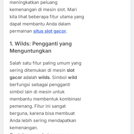
meningkatkan peluang
kemenangan di mesin slot. Mari
kita lihat beberapa fitur utama yang
dapat membantu Anda dalam
permainan
situs slot gacor
.
1.
Wilds: Pengganti yang
Menguntungkan
Salah satu fitur paling umum yang
sering ditemukan di mesin
slot
gacor
adalah
wilds
. Simbol
wild
berfungsi sebagai pengganti
simbol lain di mesin untuk
membantu membentuk kombinasi
pemenang. Fitur ini sangat
berguna, karena bisa membuat
Anda lebih sering mendapatkan
kemenangan.