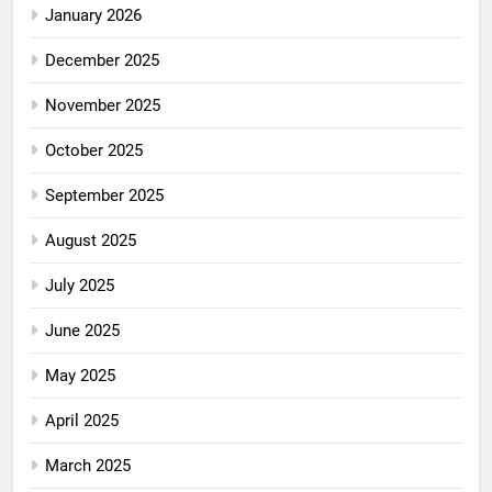
January 2026
December 2025
November 2025
October 2025
September 2025
August 2025
July 2025
June 2025
May 2025
April 2025
March 2025