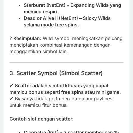
Starburst (NetEnt) – Expanding Wilds yang
memicu respin.
Dead or Alive II (NetEnt) – Sticky Wilds
selama mode free spins.
?
Kesimpulan:
Wild symbol meningkatkan peluang
menciptakan kombinasi kemenangan dengan
menggantikan simbol lain.
3. Scatter Symbol (Simbol Scatter)
✔
Scatter adalah simbol khusus yang dapat
memicu bonus seperti free spins atau mini game.
✔ Biasanya tidak perlu berada dalam paylines
untuk memicu fitur bonus.
Contoh slot dengan scatter:
Cleopatra (IGT) – 3 scatter memberikan 15