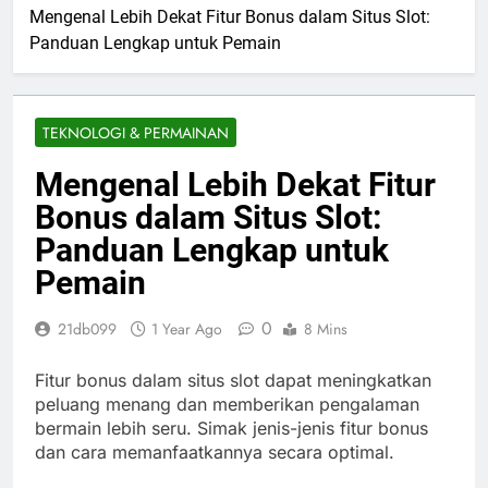
Mengenal Lebih Dekat Fitur Bonus dalam Situs Slot:
Panduan Lengkap untuk Pemain
TEKNOLOGI & PERMAINAN
Mengenal Lebih Dekat Fitur
Bonus dalam Situs Slot:
Panduan Lengkap untuk
Pemain
0
21db099
1 Year Ago
8 Mins
Fitur bonus dalam situs slot dapat meningkatkan
peluang menang dan memberikan pengalaman
bermain lebih seru. Simak jenis-jenis fitur bonus
dan cara memanfaatkannya secara optimal.