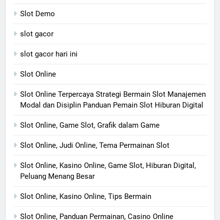
Slot Demo
slot gacor
slot gacor hari ini
Slot Online
Slot Online Terpercaya Strategi Bermain Slot Manajemen
Modal dan Disiplin Panduan Pemain Slot Hiburan Digital
Slot Online, Game Slot, Grafik dalam Game
Slot Online, Judi Online, Tema Permainan Slot
Slot Online, Kasino Online, Game Slot, Hiburan Digital,
Peluang Menang Besar
Slot Online, Kasino Online, Tips Bermain
Slot Online, Panduan Permainan, Casino Online