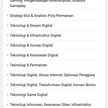
Gaming, Pengembangan Keterampilan, Analisis
Gameplay
Strategi Slot & Analisis Pola Permainan
Teknologi & Desain Digital
Teknologi & Infrastruktur Digital
Teknologi & Inovasi Digital
Teknologi & Keamanan Digital
Teknologi & Permainan
Teknologi Digital, Akses Internet, Optimasi Pengguna
Teknologi Digital, Transformasi Digital, Inovasi Bisnis
Teknologi Game Digital
Teknologi Informasi, Keamanan Siber, Infrastruktur