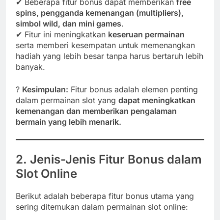
✔ Beberapa fitur bonus dapat memberikan
free
spins, pengganda kemenangan (multipliers),
simbol wild, dan mini games
.
✔ Fitur ini meningkatkan
keseruan permainan
serta memberi kesempatan untuk memenangkan
hadiah yang lebih besar tanpa harus bertaruh lebih
banyak.
?
Kesimpulan:
Fitur bonus adalah elemen penting
dalam permainan slot yang
dapat meningkatkan
kemenangan dan memberikan pengalaman
bermain yang lebih menarik.
2. Jenis-Jenis Fitur Bonus dalam
Slot Online
Berikut adalah beberapa fitur bonus utama yang
sering ditemukan dalam permainan slot online: