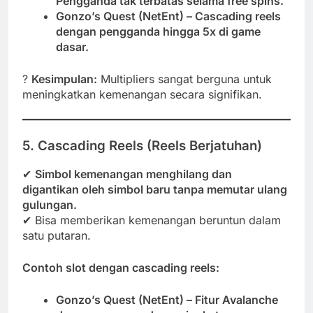
Pengganda tak terbatas selama free spins.
Gonzo’s Quest (NetEnt) – Cascading reels
dengan pengganda hingga 5x di game
dasar.
?
Kesimpulan:
Multipliers sangat berguna untuk
meningkatkan kemenangan secara signifikan.
5. Cascading Reels (Reels Berjatuhan)
✔
Simbol kemenangan menghilang dan
digantikan oleh simbol baru tanpa memutar ulang
gulungan.
✔ Bisa memberikan kemenangan beruntun dalam
satu putaran.
Contoh slot dengan cascading reels:
Gonzo’s Quest (NetEnt) – Fitur Avalanche