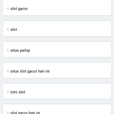
slot gacor
slot
situs parlay
situs slot gacor hari ini
toto slot
slot gacor hari ini