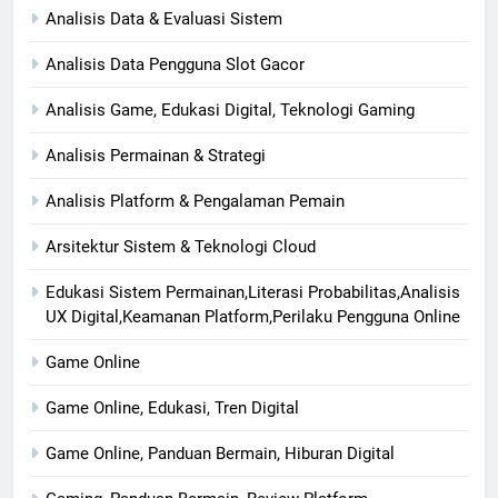
Analisis Data & Evaluasi Sistem
Analisis Data Pengguna Slot Gacor
Analisis Game, Edukasi Digital, Teknologi Gaming
Analisis Permainan & Strategi
Analisis Platform & Pengalaman Pemain
Arsitektur Sistem & Teknologi Cloud
Edukasi Sistem Permainan,Literasi Probabilitas,Analisis
UX Digital,Keamanan Platform,Perilaku Pengguna Online
Game Online
Game Online, Edukasi, Tren Digital
Game Online, Panduan Bermain, Hiburan Digital