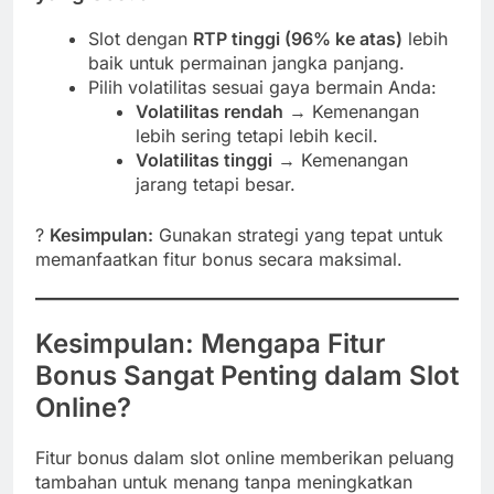
Slot dengan
RTP tinggi (96% ke atas)
lebih
baik untuk permainan jangka panjang.
Pilih volatilitas sesuai gaya bermain Anda:
Volatilitas rendah
→ Kemenangan
lebih sering tetapi lebih kecil.
Volatilitas tinggi
→ Kemenangan
jarang tetapi besar.
?
Kesimpulan:
Gunakan strategi yang tepat untuk
memanfaatkan fitur bonus secara maksimal.
Kesimpulan: Mengapa Fitur
Bonus Sangat Penting dalam Slot
Online?
Fitur bonus dalam slot online memberikan peluang
tambahan untuk menang tanpa meningkatkan