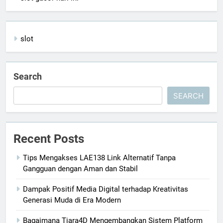
slot
Search
SEARCH
Recent Posts
Tips Mengakses LAE138 Link Alternatif Tanpa
Gangguan dengan Aman dan Stabil
Dampak Positif Media Digital terhadap Kreativitas
Generasi Muda di Era Modern
Bagaimana Tiara4D Mengembangkan Sistem Platform