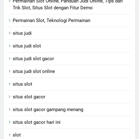
Permainan Slot Online, Panduan Judi Online, Tips dan
Trik Slot, Situs Slot dengan Fitur Demo
Permainan Slot, Teknologi Permainan
situs judi
situs judi slot
situs judi slot gacor
situs judi slot online
situs slot
situs slot gacor
situs slot gacor gampang menang
situs slot gacor hari ini
slot