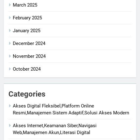
March 2025
February 2025
January 2025
December 2024
November 2024
October 2024
Categories
Akses Digital Fleksibel,Platform Online
Resmi,Manajemen Sistem Adaptif,Solusi Akses Modern
Akses Internet,Keamanan Siber,Navigasi
Web,Manajemen Akun,Literasi Digital