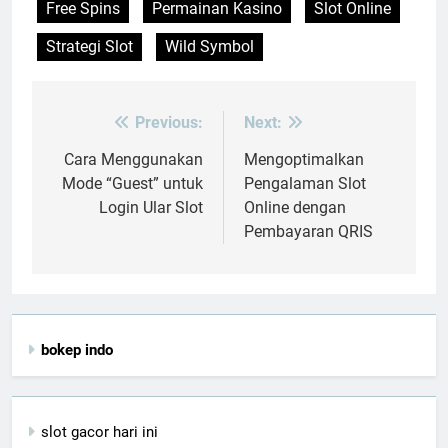
Free Spins
Permainan Kasino
Slot Online
Strategi Slot
Wild Symbol
Previous:
Next:
Post
navigation
Cara Menggunakan
Mengoptimalkan
Mode “Guest” untuk
Pengalaman Slot
Login Ular Slot
Online dengan
Pembayaran QRIS
bokep indo
slot gacor hari ini