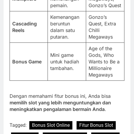
pemain.
Gonzo’s Quest
Kemenangan
Gonzo’s
Cascading
beruntun
Quest, Extra
Reels
dalam satu
Chilli
putaran.
Megaways
Age of the
Mini game
Gods, Who
Bonus Game
untuk hadiah
Wants to Be a
tambahan.
Millionaire
Megaways
Dengan memahami fitur bonus ini, Anda bisa
memilih slot yang lebih menguntungkan dan
meningkatkan pengalaman bermain Anda
.
Tagged:
Bonus Slot Online
Fitur Bonus Slot