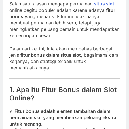
Salah satu alasan mengapa permainan
situs slot
online begitu populer adalah karena adanya
fitur
bonus
yang menarik. Fitur ini tidak hanya
membuat permainan lebih seru, tetapi juga
meningkatkan peluang pemain untuk mendapatkan
kemenangan besar.
Dalam artikel ini, kita akan membahas berbagai
jenis
fitur bonus dalam situs slot
, bagaimana cara
kerjanya, dan strategi terbaik untuk
memanfaatkannya.
1. Apa Itu Fitur Bonus dalam Slot
Online?
✔
Fitur bonus adalah elemen tambahan dalam
permainan slot yang memberikan peluang ekstra
untuk menang.