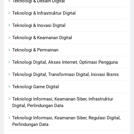
Teknologi & Desain Digital
Teknologi & Infrastruktur Digital
Teknologi & Inovasi Digital
Teknologi & Keamanan Digital
Teknologi & Permainan
Teknologi Digital, Akses Internet, Optimasi Pengguna
Teknologi Digital, Transformasi Digital, Inovasi Bisnis
Teknologi Game Digital
Teknologi Informasi, Keamanan Siber, Infrastruktur
Digital, Perlindungan Data
Teknologi Informasi, Keamanan Siber, Regulasi Digital,
Perlindungan Data