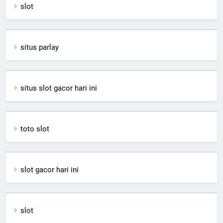
slot
situs parlay
situs slot gacor hari ini
toto slot
slot gacor hari ini
slot