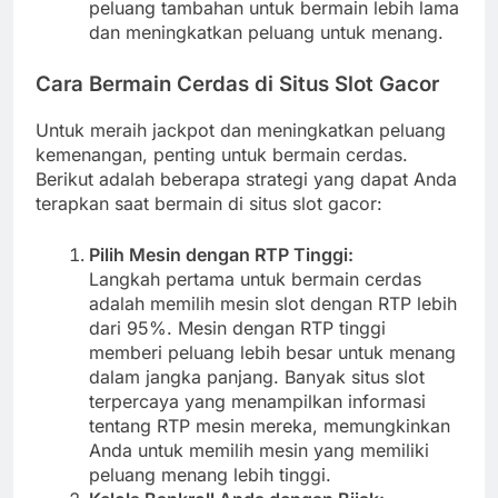
peluang tambahan untuk bermain lebih lama
dan meningkatkan peluang untuk menang.
Cara Bermain Cerdas di Situs Slot Gacor
Untuk meraih jackpot dan meningkatkan peluang
kemenangan, penting untuk bermain cerdas.
Berikut adalah beberapa strategi yang dapat Anda
terapkan saat bermain di situs slot gacor:
Pilih Mesin dengan RTP Tinggi:
Langkah pertama untuk bermain cerdas
adalah memilih mesin slot dengan RTP lebih
dari 95%. Mesin dengan RTP tinggi
memberi peluang lebih besar untuk menang
dalam jangka panjang. Banyak situs slot
terpercaya yang menampilkan informasi
tentang RTP mesin mereka, memungkinkan
Anda untuk memilih mesin yang memiliki
peluang menang lebih tinggi.