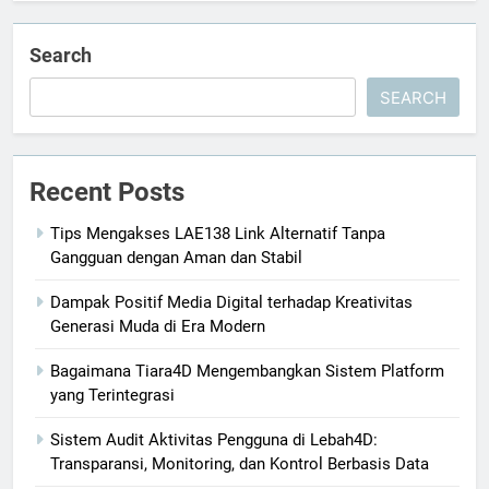
Search
SEARCH
Recent Posts
Tips Mengakses LAE138 Link Alternatif Tanpa
Gangguan dengan Aman dan Stabil
Dampak Positif Media Digital terhadap Kreativitas
Generasi Muda di Era Modern
Bagaimana Tiara4D Mengembangkan Sistem Platform
yang Terintegrasi
Sistem Audit Aktivitas Pengguna di Lebah4D:
Transparansi, Monitoring, dan Kontrol Berbasis Data