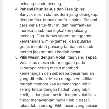
peluang untuk menang.
Pahami Fitur Bonus dan Free Spins:
Banyak mesin slot modern yang dilengkapi
dengan fitur bonus dan free spins. Pahami
cara kerja fitur-fitur ini dan manfaatkan
mereka untuk meningkatkan peluang
menang. Fitur bonus seperti pengganda
kemenangan, mini-games, dan putaran
gratis memberi peluang tambahan untuk
meraih jackpot atau hadiah besar.
Pilih Mesin dengan Volatilitas yang Tepat:
Volatilitas mesin slot mengacu pada
seberapa sering mesin memberi
kemenangan dan seberapa besar hadiah
yang diberikan. Mesin dengan volatilitas
rendah memberikan kemenangan lebih
sering tetapi dengan hadiah yang lebih
kecil, sedangkan mesin dengan volatilitas
tinggi menawarkan hadiah lebih besar,
tetapi lebih jarang. Pilih mesin yang sesuai