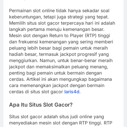
Permainan slot online tidak hanya sekadar soal
keberuntungan, tetapi juga strategi yang tepat.
Memilih situs slot gacor terpercaya hari ini adalah
langkah pertama menuju kemenangan besar.
Mesin slot dengan Return to Player (RTP) tinggi
dan frekuensi kemenangan yang sering memberi
peluang lebih besar bagi pemain untuk meraih
hadiah besar, termasuk jackpot progresif yang
menggiurkan. Namun, untuk benar-benar meraih
jackpot dan memaksimalkan peluang menang,
penting bagi pemain untuk bermain dengan
cerdas. Artikel ini akan mengungkap bagaimana
cara memenangkan jackpot dengan bermain
cerdas di situs slot gacor
laris4d
.
Apa Itu Situs Slot Gacor?
Situs slot gacor adalah situs judi online yang
menyediakan mesin slot dengan RTP tinggi. RTP