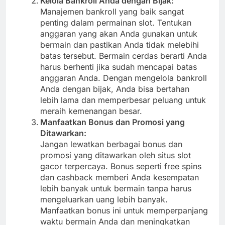
Kelola Bankroll Anda dengan Bijak:
Manajemen bankroll yang baik sangat
penting dalam permainan slot. Tentukan
anggaran yang akan Anda gunakan untuk
bermain dan pastikan Anda tidak melebihi
batas tersebut. Bermain cerdas berarti Anda
harus berhenti jika sudah mencapai batas
anggaran Anda. Dengan mengelola bankroll
Anda dengan bijak, Anda bisa bertahan
lebih lama dan memperbesar peluang untuk
meraih kemenangan besar.
Manfaatkan Bonus dan Promosi yang
Ditawarkan:
Jangan lewatkan berbagai bonus dan
promosi yang ditawarkan oleh situs slot
gacor terpercaya. Bonus seperti free spins
dan cashback memberi Anda kesempatan
lebih banyak untuk bermain tanpa harus
mengeluarkan uang lebih banyak.
Manfaatkan bonus ini untuk memperpanjang
waktu bermain Anda dan meningkatkan