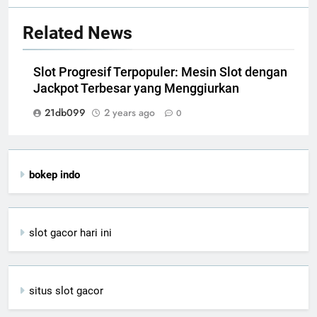
Related News
Slot Progresif Terpopuler: Mesin Slot dengan
Jackpot Terbesar yang Menggiurkan
21db099
2 years ago
0
bokep indo
slot gacor hari ini
situs slot gacor