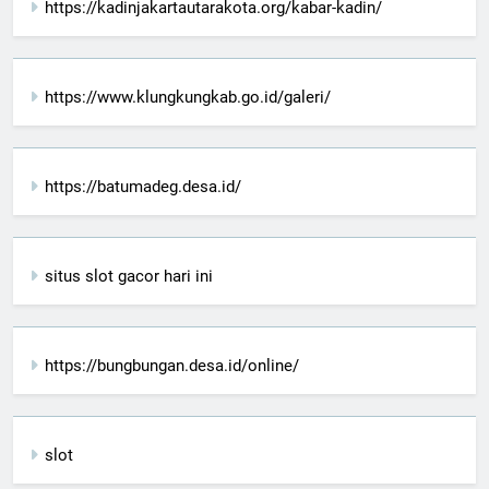
https://kadinjakartautarakota.org/kabar-kadin/
https://www.klungkungkab.go.id/galeri/
https://batumadeg.desa.id/
situs slot gacor hari ini
https://bungbungan.desa.id/online/
slot