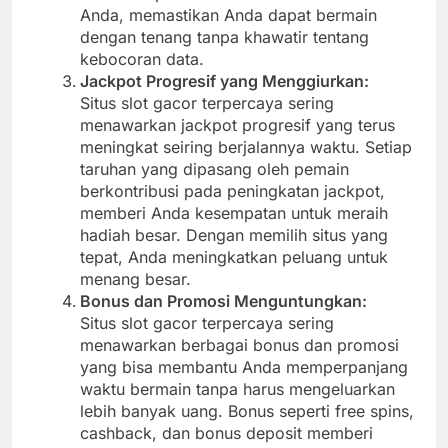
Anda, memastikan Anda dapat bermain
dengan tenang tanpa khawatir tentang
kebocoran data.
Jackpot Progresif yang Menggiurkan:
Situs slot gacor terpercaya sering
menawarkan jackpot progresif yang terus
meningkat seiring berjalannya waktu. Setiap
taruhan yang dipasang oleh pemain
berkontribusi pada peningkatan jackpot,
memberi Anda kesempatan untuk meraih
hadiah besar. Dengan memilih situs yang
tepat, Anda meningkatkan peluang untuk
menang besar.
Bonus dan Promosi Menguntungkan:
Situs slot gacor terpercaya sering
menawarkan berbagai bonus dan promosi
yang bisa membantu Anda memperpanjang
waktu bermain tanpa harus mengeluarkan
lebih banyak uang. Bonus seperti free spins,
cashback, dan bonus deposit memberi