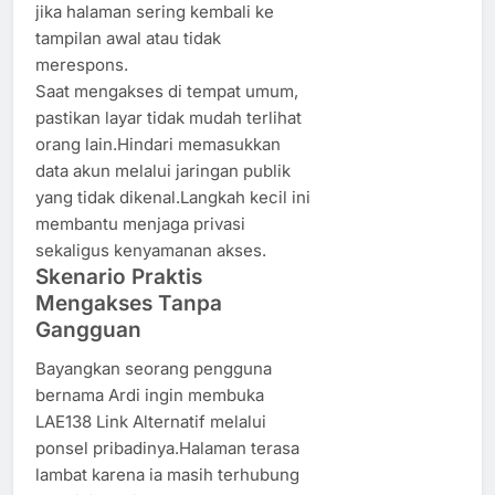
jika halaman sering kembali ke
tampilan awal atau tidak
merespons.
Saat mengakses di tempat umum,
pastikan layar tidak mudah terlihat
orang lain.Hindari memasukkan
data akun melalui jaringan publik
yang tidak dikenal.Langkah kecil ini
membantu menjaga privasi
sekaligus kenyamanan akses.
Skenario Praktis
Mengakses Tanpa
Gangguan
Bayangkan seorang pengguna
bernama Ardi ingin membuka
LAE138 Link Alternatif melalui
ponsel pribadinya.Halaman terasa
lambat karena ia masih terhubung