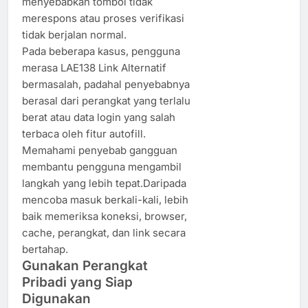
menyebabkan tombol tidak
merespons atau proses verifikasi
tidak berjalan normal.
Pada beberapa kasus, pengguna
merasa LAE138 Link Alternatif
bermasalah, padahal penyebabnya
berasal dari perangkat yang terlalu
berat atau data login yang salah
terbaca oleh fitur autofill.
Memahami penyebab gangguan
membantu pengguna mengambil
langkah yang lebih tepat.Daripada
mencoba masuk berkali-kali, lebih
baik memeriksa koneksi, browser,
cache, perangkat, dan link secara
bertahap.
Gunakan Perangkat
Pribadi yang Siap
Digunakan