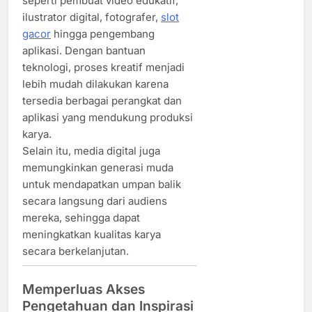
seperti pembuat video edukatif,
ilustrator digital, fotografer,
slot
gacor
hingga pengembang
aplikasi. Dengan bantuan
teknologi, proses kreatif menjadi
lebih mudah dilakukan karena
tersedia berbagai perangkat dan
aplikasi yang mendukung produksi
karya.
Selain itu, media digital juga
memungkinkan generasi muda
untuk mendapatkan umpan balik
secara langsung dari audiens
mereka, sehingga dapat
meningkatkan kualitas karya
secara berkelanjutan.
Memperluas Akses
Pengetahuan dan Inspirasi