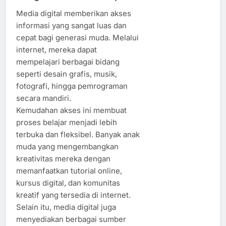
Media digital memberikan akses
informasi yang sangat luas dan
cepat bagi generasi muda. Melalui
internet, mereka dapat
mempelajari berbagai bidang
seperti desain grafis, musik,
fotografi, hingga pemrograman
secara mandiri.
Kemudahan akses ini membuat
proses belajar menjadi lebih
terbuka dan fleksibel. Banyak anak
muda yang mengembangkan
kreativitas mereka dengan
memanfaatkan tutorial online,
kursus digital, dan komunitas
kreatif yang tersedia di internet.
Selain itu, media digital juga
menyediakan berbagai sumber