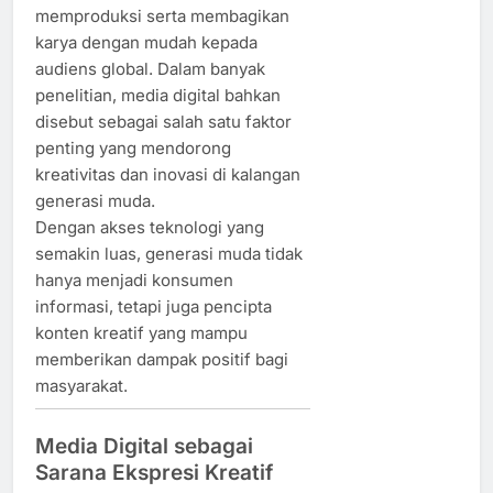
memproduksi serta membagikan
karya dengan mudah kepada
audiens global. Dalam banyak
penelitian, media digital bahkan
disebut sebagai salah satu faktor
penting yang mendorong
kreativitas dan inovasi di kalangan
generasi muda.
Dengan akses teknologi yang
semakin luas, generasi muda tidak
hanya menjadi konsumen
informasi, tetapi juga pencipta
konten kreatif yang mampu
memberikan dampak positif bagi
masyarakat.
Media Digital sebagai
Sarana Ekspresi Kreatif