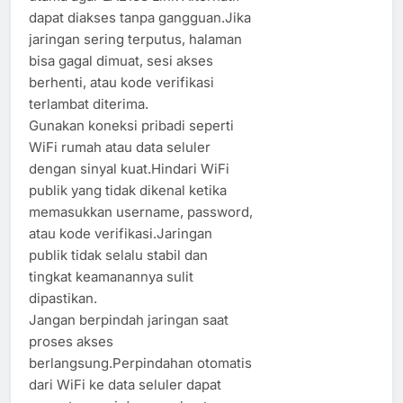
dapat diakses tanpa gangguan.Jika
jaringan sering terputus, halaman
bisa gagal dimuat, sesi akses
berhenti, atau kode verifikasi
terlambat diterima.
Gunakan koneksi pribadi seperti
WiFi rumah atau data seluler
dengan sinyal kuat.Hindari WiFi
publik yang tidak dikenal ketika
memasukkan username, password,
atau kode verifikasi.Jaringan
publik tidak selalu stabil dan
tingkat keamanannya sulit
dipastikan.
Jangan berpindah jaringan saat
proses akses
berlangsung.Perpindahan otomatis
dari WiFi ke data seluler dapat