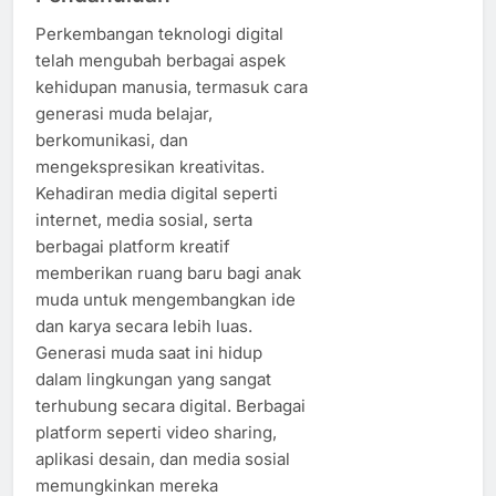
Perkembangan teknologi digital
telah mengubah berbagai aspek
kehidupan manusia, termasuk cara
generasi muda belajar,
berkomunikasi, dan
mengekspresikan kreativitas.
Kehadiran media digital seperti
internet, media sosial, serta
berbagai platform kreatif
memberikan ruang baru bagi anak
muda untuk mengembangkan ide
dan karya secara lebih luas.
Generasi muda saat ini hidup
dalam lingkungan yang sangat
terhubung secara digital. Berbagai
platform seperti video sharing,
aplikasi desain, dan media sosial
memungkinkan mereka