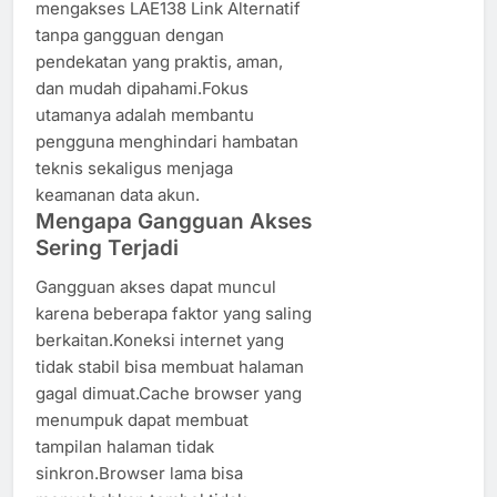
mengakses LAE138 Link Alternatif
tanpa gangguan dengan
pendekatan yang praktis, aman,
dan mudah dipahami.Fokus
utamanya adalah membantu
pengguna menghindari hambatan
teknis sekaligus menjaga
keamanan data akun.
Mengapa Gangguan Akses
Sering Terjadi
Gangguan akses dapat muncul
karena beberapa faktor yang saling
berkaitan.Koneksi internet yang
tidak stabil bisa membuat halaman
gagal dimuat.Cache browser yang
menumpuk dapat membuat
tampilan halaman tidak
sinkron.Browser lama bisa