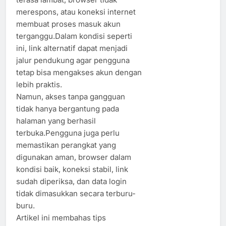
merespons, atau koneksi internet
membuat proses masuk akun
terganggu.Dalam kondisi seperti
ini, link alternatif dapat menjadi
jalur pendukung agar pengguna
tetap bisa mengakses akun dengan
lebih praktis.
Namun, akses tanpa gangguan
tidak hanya bergantung pada
halaman yang berhasil
terbuka.Pengguna juga perlu
memastikan perangkat yang
digunakan aman, browser dalam
kondisi baik, koneksi stabil, link
sudah diperiksa, dan data login
tidak dimasukkan secara terburu-
buru.
Artikel ini membahas tips