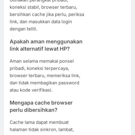
koneksi stabil, browser terbaru,
bersihkan cache jika perlu, periksa
link, dan masukkan data login
dengan teliti.
Apakah aman menggunakan
link alternatif lewat HP?
Aman selama memakai ponsel
pribadi, koneksi terpercaya,
browser terbaru, memeriksa link,
dan tidak membagikan password
atau kode verifikasi.
Mengapa cache browser
perlu dibersihkan?
Cache lama dapat membuat
halaman tidak sinkron, lambat,