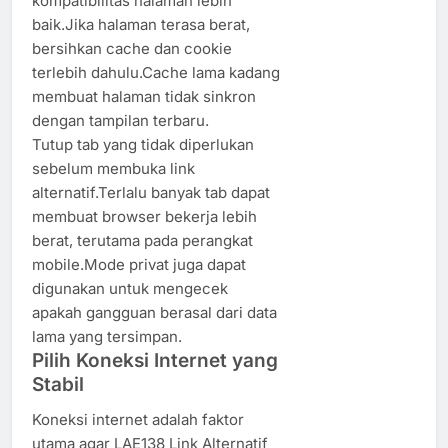
kompatibilitas halaman lebih
baik.Jika halaman terasa berat,
bersihkan cache dan cookie
terlebih dahulu.Cache lama kadang
membuat halaman tidak sinkron
dengan tampilan terbaru.
Tutup tab yang tidak diperlukan
sebelum membuka link
alternatif.Terlalu banyak tab dapat
membuat browser bekerja lebih
berat, terutama pada perangkat
mobile.Mode privat juga dapat
digunakan untuk mengecek
apakah gangguan berasal dari data
lama yang tersimpan.
Pilih Koneksi Internet yang
Stabil
Koneksi internet adalah faktor
utama agar LAE138 Link Alternatif