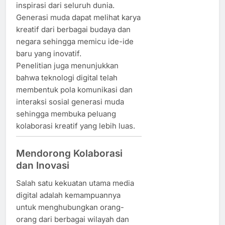
inspirasi dari seluruh dunia.
Generasi muda dapat melihat karya
kreatif dari berbagai budaya dan
negara sehingga memicu ide-ide
baru yang inovatif.
Penelitian juga menunjukkan
bahwa teknologi digital telah
membentuk pola komunikasi dan
interaksi sosial generasi muda
sehingga membuka peluang
kolaborasi kreatif yang lebih luas.
Mendorong Kolaborasi
dan Inovasi
Salah satu kekuatan utama media
digital adalah kemampuannya
untuk menghubungkan orang-
orang dari berbagai wilayah dan