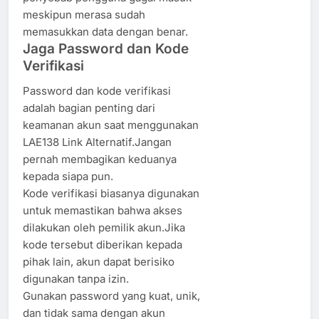
meskipun merasa sudah
memasukkan data dengan benar.
Jaga Password dan Kode
Verifikasi
Password dan kode verifikasi
adalah bagian penting dari
keamanan akun saat menggunakan
LAE138 Link Alternatif.Jangan
pernah membagikan keduanya
kepada siapa pun.
Kode verifikasi biasanya digunakan
untuk memastikan bahwa akses
dilakukan oleh pemilik akun.Jika
kode tersebut diberikan kepada
pihak lain, akun dapat berisiko
digunakan tanpa izin.
Gunakan password yang kuat, unik,
dan tidak sama dengan akun