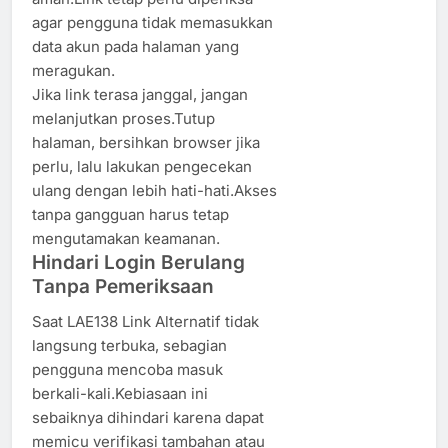
agar pengguna tidak memasukkan
data akun pada halaman yang
meragukan.
Jika link terasa janggal, jangan
melanjutkan proses.Tutup
halaman, bersihkan browser jika
perlu, lalu lakukan pengecekan
ulang dengan lebih hati-hati.Akses
tanpa gangguan harus tetap
mengutamakan keamanan.
Hindari Login Berulang
Tanpa Pemeriksaan
Saat LAE138 Link Alternatif tidak
langsung terbuka, sebagian
pengguna mencoba masuk
berkali-kali.Kebiasaan ini
sebaiknya dihindari karena dapat
memicu verifikasi tambahan atau