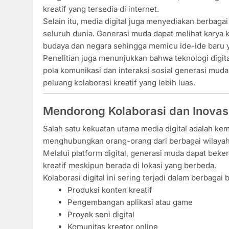
kreatif yang tersedia di internet.
Selain itu, media digital juga menyediakan berbagai
seluruh dunia. Generasi muda dapat melihat karya k
budaya dan negara sehingga memicu ide-ide baru ya
Penelitian juga menunjukkan bahwa teknologi digi
pola komunikasi dan interaksi sosial generasi mu
peluang kolaborasi kreatif yang lebih luas.
Mendorong Kolaborasi dan Inovas
Salah satu kekuatan utama media digital adalah k
menghubungkan orang-orang dari berbagai wilayah 
Melalui platform digital, generasi muda dapat beke
kreatif meskipun berada di lokasi yang berbeda.
Kolaborasi digital ini sering terjadi dalam berbagai 
Produksi konten kreatif
Pengembangan aplikasi atau game
Proyek seni digital
Komunitas kreator online