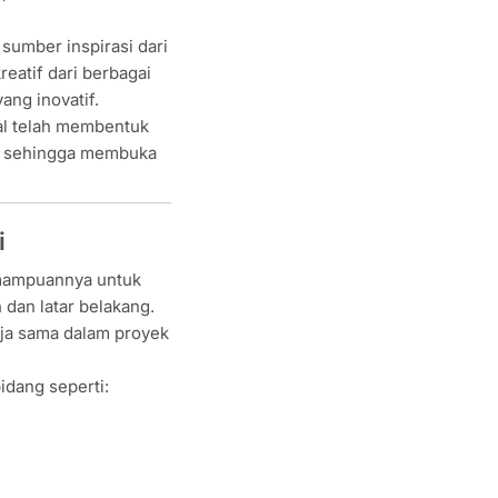
 sumber inspirasi dari
reatif dari berbagai
ng inovatif.
tal telah membentuk
da sehingga membuka
i
emampuannya untuk
dan latar belakang.
rja sama dalam proyek
bidang seperti: