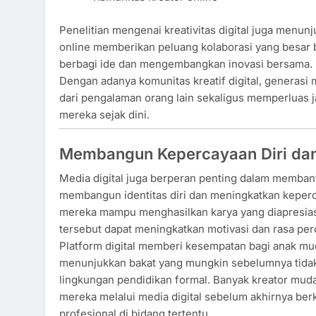
Penelitian mengenai kreativitas digital juga menun
online memberikan peluang kolaborasi yang besar 
berbagi ide dan mengembangkan inovasi bersama.
Dengan adanya komunitas kreatif digital, generasi 
dari pengalaman orang lain sekaligus memperluas j
mereka sejak dini.
Membangun Kepercayaan Diri dan I
Media digital juga berperan penting dalam memba
membangun identitas diri dan meningkatkan keperca
mereka mampu menghasilkan karya yang diapresiasi 
tersebut dapat meningkatkan motivasi dan rasa perc
Platform digital memberi kesempatan bagi anak mu
menunjukkan bakat yang mungkin sebelumnya tidak 
lingkungan pendidikan formal. Banyak kreator mud
mereka melalui media digital sebelum akhirnya be
profesional di bidang tertentu.