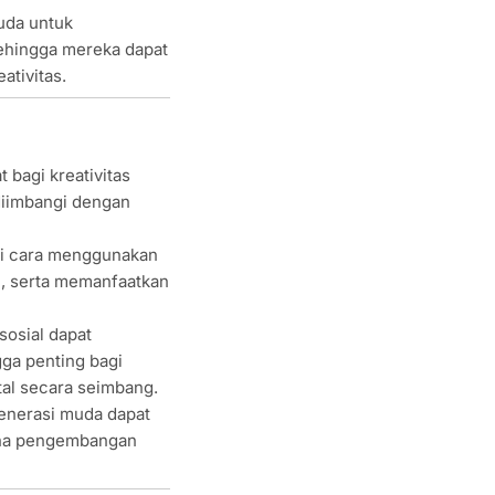
muda untuk
ehingga mereka dapat
tivitas.
bagi kreativitas
diimbangi dengan
mi cara menggunakan
su, serta memanfaatkan
osial dapat
ga penting bagi
tal secara seimbang.
enerasi muda dapat
rana pengembangan