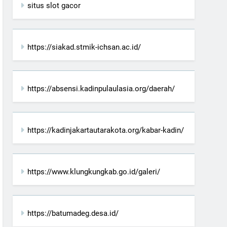
situs slot gacor
https://siakad.stmik-ichsan.ac.id/
https://absensi.kadinpulaulasia.org/daerah/
https://kadinjakartautarakota.org/kabar-kadin/
https://www.klungkungkab.go.id/galeri/
https://batumadeg.desa.id/