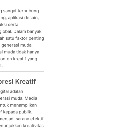
ng sangat terhubung
ng, aplikasi desain,
ksi serta
lobal. Dalam banyak
ah satu faktor penting
n generasi muda.
si muda tidak hanya
onten kreatif yang
t.
resi Kreatif
gital adalah
nerasi muda. Media
 untuk menampilkan
if kepada publik.
enjadi sarana efektif
nunjukkan kreativitas