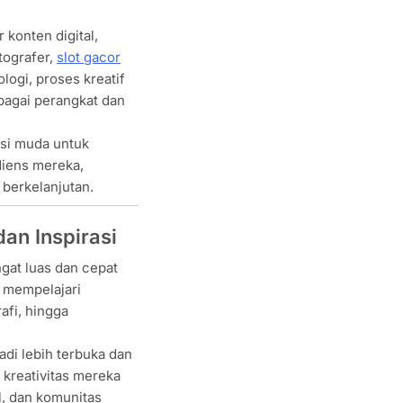
 konten digital,
otografer,
slot gacor
ogi, proses kreatif
bagai perangkat dan
asi muda untuk
diens mereka,
 berkelanjutan.
an Inspirasi
gat luas dan cepat
t mempelajari
afi, hingga
di lebih terbuka dan
kreativitas mereka
l, dan komunitas