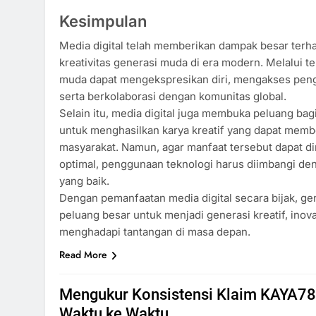
Kesimpulan
Media digital telah memberikan dampak besar ter
kreativitas generasi muda di era modern. Melalui tek
muda dapat mengekspresikan diri, mengakses peng
serta berkolaborasi dengan komunitas global.
Selain itu, media digital juga membuka peluang ba
untuk menghasilkan karya kreatif yang dapat memb
masyarakat. Namun, agar manfaat tersebut dapat d
optimal, penggunaan teknologi harus diimbangi denga
yang baik.
Dengan pemanfaatan media digital secara bijak, ge
peluang besar untuk menjadi generasi kreatif, inovat
menghadapi tantangan di masa depan.
Read More
Mengukur Konsistensi Klaim KAYA78
Waktu ke Waktu