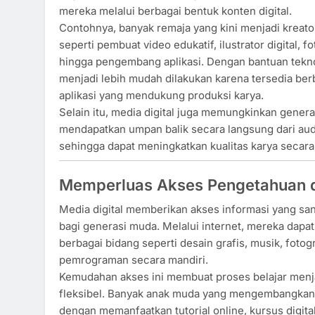
mereka melalui berbagai bentuk konten digital.
Contohnya, banyak remaja yang kini menjadi kreator
seperti pembuat video edukatif, ilustrator digital, f
hingga pengembang aplikasi. Dengan bantuan teknol
menjadi lebih mudah dilakukan karena tersedia ber
aplikasi yang mendukung produksi karya.
Selain itu, media digital juga memungkinkan gener
mendapatkan umpan balik secara langsung dari au
sehingga dapat meningkatkan kualitas karya secara
Memperluas Akses Pengetahuan d
Media digital memberikan akses informasi yang san
bagi generasi muda. Melalui internet, mereka dapa
berbagai bidang seperti desain grafis, musik, fotogr
pemrograman secara mandiri.
Kemudahan akses ini membuat proses belajar menja
fleksibel. Banyak anak muda yang mengembangkan 
dengan memanfaatkan tutorial online, kursus digita