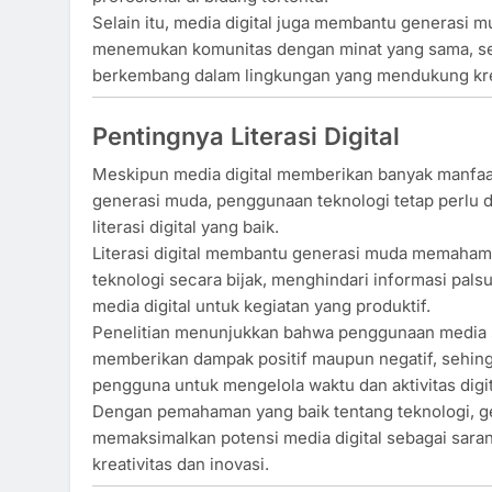
Selain itu, media digital juga membantu generasi 
menemukan komunitas dengan minat yang sama, s
berkembang dalam lingkungan yang mendukung krea
Pentingnya Literasi Digital
Meskipun media digital memberikan banyak manfaat 
generasi muda, penggunaan teknologi tetap perlu 
literasi digital yang baik.
Literasi digital membantu generasi muda memaha
teknologi secara bijak, menghindari informasi pal
media digital untuk kegiatan yang produktif.
Penelitian menunjukkan bahwa penggunaan media s
memberikan dampak positif maupun negatif, sehing
pengguna untuk mengelola waktu dan aktivitas digi
Dengan pemahaman yang baik tentang teknologi, g
memaksimalkan potensi media digital sebagai sa
kreativitas dan inovasi.