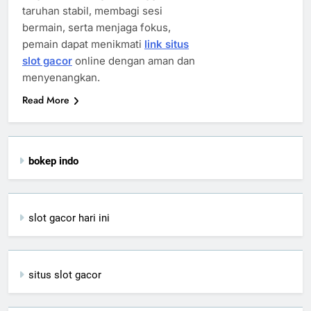
taruhan stabil, membagi sesi
bermain, serta menjaga fokus,
pemain dapat menikmati
link situs
slot gacor
online dengan aman dan
menyenangkan.
Read More
bokep indo
slot gacor hari ini
situs slot gacor