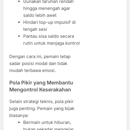
Gunakan taruhan rendah
hingga menengah agar
saldo lebih awet
Hindari top-up impulsif di
tengah sesi
Pantau sisa saldo secara
rutin untuk menjaga kontrol
Dengan cara ini, pemain tetap
sadar posisi modal dan tidak
mudah terbawa emosi.
Pola Pikir yang Membantu
Mengontrol Keserakahan
Selain strategi teknis, pola pikir
juga penting. Pemain yang bijak
biasanya:
Bermain untuk hiburan,
bukan sekadar mengejar