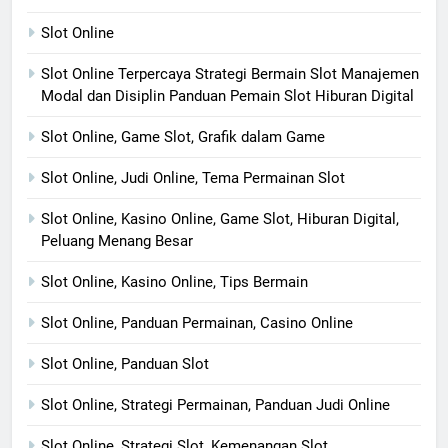
Slot Online
Slot Online Terpercaya Strategi Bermain Slot Manajemen
Modal dan Disiplin Panduan Pemain Slot Hiburan Digital
Slot Online, Game Slot, Grafik dalam Game
Slot Online, Judi Online, Tema Permainan Slot
Slot Online, Kasino Online, Game Slot, Hiburan Digital,
Peluang Menang Besar
Slot Online, Kasino Online, Tips Bermain
Slot Online, Panduan Permainan, Casino Online
Slot Online, Panduan Slot
Slot Online, Strategi Permainan, Panduan Judi Online
Slot Online, Strategi Slot, Kemenangan Slot