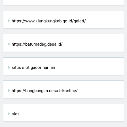
https://www.klungkungkab.go.id/galeri/
https://batumadeg.desa.id/
situs slot gacor hari ini
https://bungbungan.desa.id/online/
slot