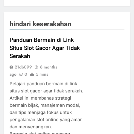
hindari keserakahan
Panduan Bermain di Link
Situs Slot Gacor Agar Tidak
Serakah
21db099
8 months
ago
0
5 mins
Pelajari panduan bermain di link
situs slot gacor agar tidak serakah.
Artikel ini membahas strategi
bermain bijak, manajemen modal,
dan tips menjaga fokus untuk
pengalaman slot online yang aman
dan menyenangkan.
Bermain slot online memang