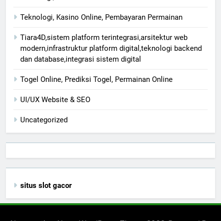
Teknologi, Kasino Online, Pembayaran Permainan
Tiara4D,sistem platform terintegrasi,arsitektur web
modern,infrastruktur platform digital,teknologi backend
dan database,integrasi sistem digital
Togel Online, Prediksi Togel, Permainan Online
UI/UX Website & SEO
Uncategorized
situs slot gacor