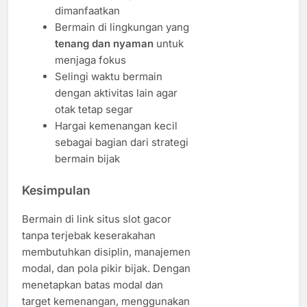
dimanfaatkan
Bermain di lingkungan yang
tenang dan nyaman
untuk
menjaga fokus
Selingi waktu bermain
dengan aktivitas lain agar
otak tetap segar
Hargai kemenangan kecil
sebagai bagian dari strategi
bermain bijak
Kesimpulan
Bermain di link situs slot gacor
tanpa terjebak keserakahan
membutuhkan disiplin, manajemen
modal, dan pola pikir bijak. Dengan
menetapkan batas modal dan
target kemenangan, menggunakan