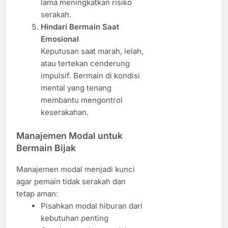
lama meningkatkan risiko
serakah.
Hindari Bermain Saat
Emosional
Keputusan saat marah, lelah,
atau tertekan cenderung
impulsif. Bermain di kondisi
mental yang tenang
membantu mengontrol
keserakahan.
Manajemen Modal untuk
Bermain Bijak
Manajemen modal menjadi kunci
agar pemain tidak serakah dan
tetap aman:
Pisahkan modal hiburan dari
kebutuhan penting