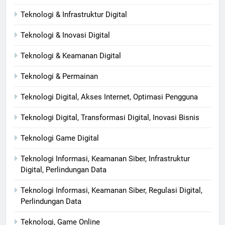
Teknologi & Infrastruktur Digital
Teknologi & Inovasi Digital
Teknologi & Keamanan Digital
Teknologi & Permainan
Teknologi Digital, Akses Internet, Optimasi Pengguna
Teknologi Digital, Transformasi Digital, Inovasi Bisnis
Teknologi Game Digital
Teknologi Informasi, Keamanan Siber, Infrastruktur
Digital, Perlindungan Data
Teknologi Informasi, Keamanan Siber, Regulasi Digital,
Perlindungan Data
Teknologi, Game Online