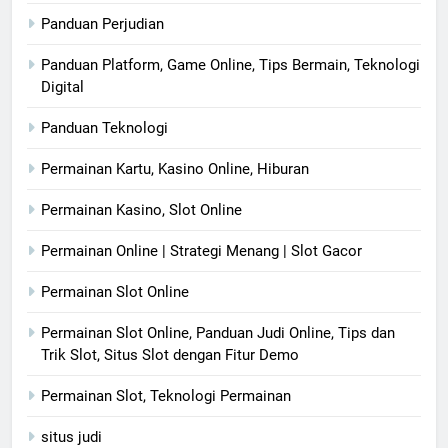
Panduan Perjudian
Panduan Platform, Game Online, Tips Bermain, Teknologi
Digital
Panduan Teknologi
Permainan Kartu, Kasino Online, Hiburan
Permainan Kasino, Slot Online
Permainan Online | Strategi Menang | Slot Gacor
Permainan Slot Online
Permainan Slot Online, Panduan Judi Online, Tips dan
Trik Slot, Situs Slot dengan Fitur Demo
Permainan Slot, Teknologi Permainan
situs judi