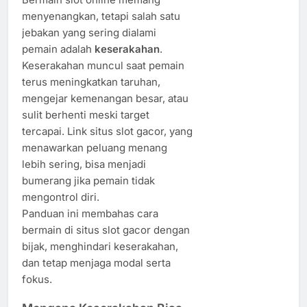
menyenangkan, tetapi salah satu
jebakan yang sering dialami
pemain adalah
keserakahan
.
Keserakahan muncul saat pemain
terus meningkatkan taruhan,
mengejar kemenangan besar, atau
sulit berhenti meski target
tercapai. Link situs slot gacor, yang
menawarkan peluang menang
lebih sering, bisa menjadi
bumerang jika pemain tidak
mengontrol diri.
Panduan ini membahas cara
bermain di situs slot gacor dengan
bijak, menghindari keserakahan,
dan tetap menjaga modal serta
fokus.