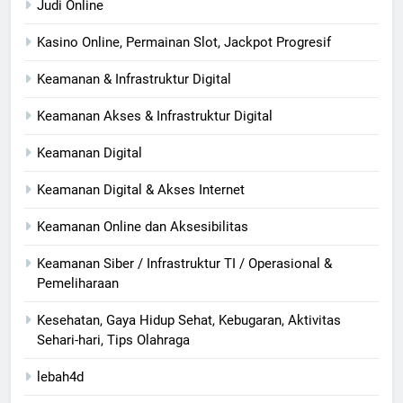
Judi Online
Kasino Online, Permainan Slot, Jackpot Progresif
Keamanan & Infrastruktur Digital
Keamanan Akses & Infrastruktur Digital
Keamanan Digital
Keamanan Digital & Akses Internet
Keamanan Online dan Aksesibilitas
Keamanan Siber / Infrastruktur TI / Operasional &
Pemeliharaan
Kesehatan, Gaya Hidup Sehat, Kebugaran, Aktivitas
Sehari-hari, Tips Olahraga
lebah4d