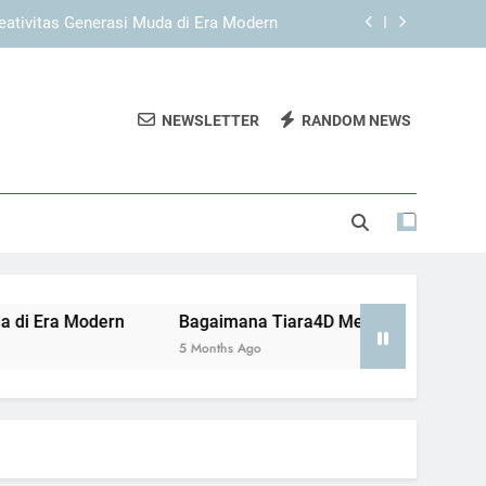
eativitas Generasi Muda di Era Modern
n Sistem Platform yang Terintegrasi
 Monitoring, dan Kontrol Berbasis Data
NEWSLETTER
RANDOM NEWS
anpa Gangguan dengan Aman dan Stabil
Terpercaya Untuk Perusahaan Anda.
eativitas Generasi Muda di Era Modern
n Sistem Platform yang Terintegrasi
 Monitoring, dan Kontrol Berbasis Data
ern
Bagaimana Tiara4D Mengembangkan Sistem Platfor
5 Months Ago