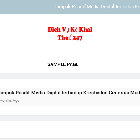
Dampak Positif Media Digital terhadap Kr
Bagaimana Tiara4D Mengembangka
Sistem Audit Aktivitas Pengguna di Lebah4D: Transparansi,
h Vụ Kế Khai Thuế 247
Tips Mengakses LAE138 Link Alternatif T
ế Khai Thuế 247 Menyediakan Layanan Pajak Profesional Dan 
Dampak Positif Media Digital terhadap Kr
SAMPLE PAGE
Bagaimana Tiara4D Mengembangka
Sistem Audit Aktivitas Pengguna di Lebah4D: Transparansi,
 Media Digital terhadap Kreativitas Generasi Muda di Era Mod