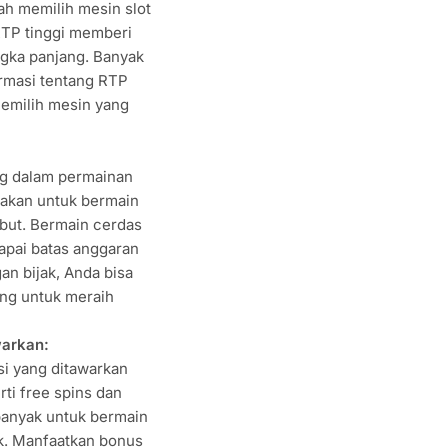
h memilih mesin slot
RTP tinggi memberi
ngka panjang. Banyak
ormasi tentang RTP
emilih mesin yang
ng dalam permainan
nakan untuk bermain
ebut. Bermain cerdas
apai batas anggaran
n bijak, Anda bisa
ng untuk meraih
arkan:
i yang ditawarkan
rti free spins dan
anyak untuk bermain
k. Manfaatkan bonus