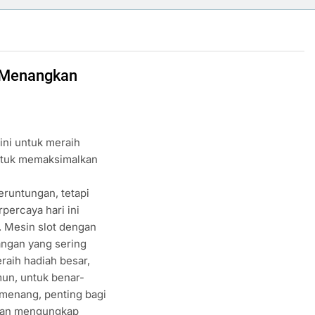
: Menangkan
ini untuk meraih
untuk memaksimalkan
eruntungan, tetapi
rpercaya hari ini
 Mesin slot dengan
angan yang sering
raih hadiah besar,
un, untuk benar-
menang, penting bagi
akan mengungkap