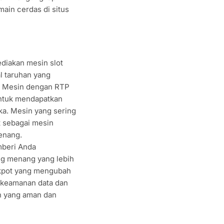
in cerdas di situs
ediakan mesin slot
l taruhan yang
. Mesin dengan RTP
untuk mendapatkan
ka. Mesin yang sering
 sebagai mesin
menang.
mberi Anda
ng menang yang lebih
ckpot yang mengubah
n keamanan data dan
n yang aman dan