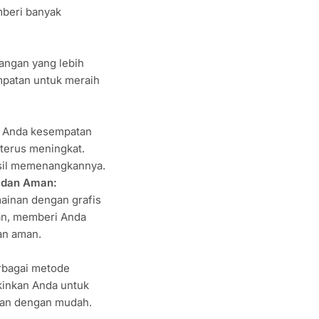
mberi banyak
angan yang lebih
mpatan untuk meraih
i Anda kesempatan
terus meningkat.
hasil memenangkannya.
 dan Aman:
ainan dengan grafis
an, memberi Anda
an aman.
rbagai metode
inkan Anda untuk
gan dengan mudah.