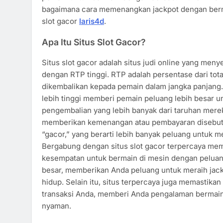
bagaimana cara memenangkan jackpot dengan berma
slot gacor
laris4d
.
Apa Itu Situs Slot Gacor?
Situs slot gacor adalah situs judi online yang meny
dengan RTP tinggi. RTP adalah persentase dari tota
dikembalikan kepada pemain dalam jangka panjang
lebih tinggi memberi pemain peluang lebih besar 
pengembalian yang lebih banyak dari taruhan mere
memberikan kemenangan atau pembayaran disebut
“gacor,” yang berarti lebih banyak peluang untuk 
Bergabung dengan situs slot gacor terpercaya me
kesempatan untuk bermain di mesin dengan pelua
besar, memberikan Anda peluang untuk meraih ja
hidup. Selain itu, situs terpercaya juga memastika
transaksi Anda, memberi Anda pengalaman bermai
nyaman.