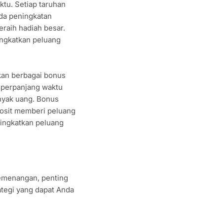
ktu. Setiap taruhan
da peningkatan
raih hadiah besar.
ingkatkan peluang
kan berbagai bonus
perpanjang waktu
nyak uang. Bonus
posit memberi peluang
ingkatkan peluang
emenangan, penting
ategi yang dapat Anda