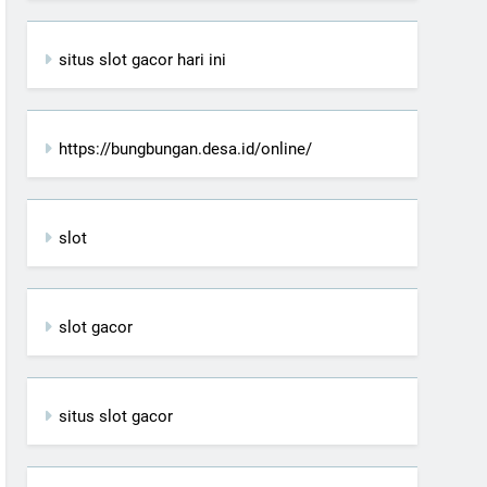
situs slot gacor hari ini
https://bungbungan.desa.id/online/
slot
slot gacor
situs slot gacor