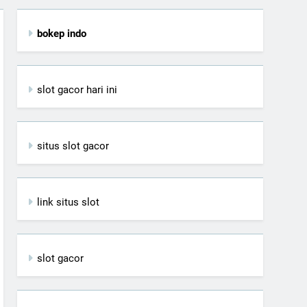
bokep indo
slot gacor hari ini
situs slot gacor
link situs slot
slot gacor