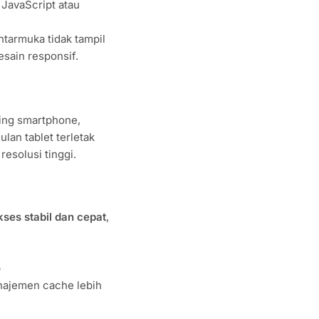
avaScript atau
tarmuka tidak tampil
sain responsif.
ding smartphone,
lan tablet terletak
esolusi tinggi.
kses stabil dan cepat
,
p
najemen cache lebih