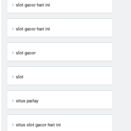
slot gacor hari ini
slot gacor hari ini
slot gacor
slot
situs parlay
situs slot gacor hari ini