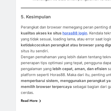
5. Kesimpulan
Perangkat dan browser memegang peran penting 
kualitas akses ke situs
horas88 login
. Kendala tek
yang tidak sesuai, loading lama, atau error saat login
ketidakcocokan perangkat atau browser yang di
situs itu sendiri.
Dengan pemahaman yang lebih dalam tentang teknol
penerapan tips optimasi yang tepat, pengguna dap
pengalaman yang
lebih cepat, aman, dan efisien
s
platform seperti Horas88. Maka dari itu, penting u
memperbarui sistem, menggunakan perangkat ya
memilih browser terpercaya
sebagai bagian dari ga
cerdas.
Read More