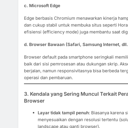
c.
Microsoft Edge
Edge berbasis Chromium menawarkan kinerja hamp
dan cukup stabil untuk membuka situs seperti Hora
efisiensi (efficiency mode) juga membantu saat dig
d.
Browser Bawaan (Safari, Samsung Internet, dll.
Browser default pada smartphone seringkali memilik
baik dari sisi pemrosesan atau dukungan skrip. Ak
berjalan, namun responsivitasnya bisa berbeda ter
operasi dan pembaruan.
3. Kendala yang Sering Muncul Terkait Per
Browser
Layar tidak tampil penuh
: Biasanya karena si
menyesuaikan dengan resolusi tertentu (solu
landscape atau ganti browser).