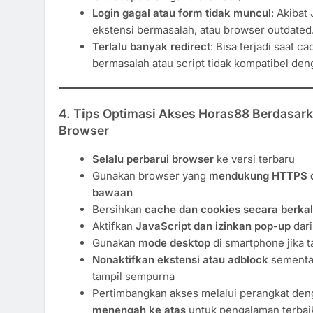
Login gagal atau form tidak muncul
: Akibat 
ekstensi bermasalah, atau browser outdated
Terlalu banyak redirect
: Bisa terjadi saat c
bermasalah atau script tidak kompatibel den
4. Tips Optimasi Akses Horas88 Berdasar
Browser
Selalu perbarui browser
ke versi terbaru
Gunakan browser yang
mendukung HTTPS da
bawaan
Bersihkan
cache dan cookies secara berka
Aktifkan
JavaScript dan izinkan pop-up
dari
Gunakan
mode desktop
di smartphone jika t
Nonaktifkan ekstensi atau adblock
sementar
tampil sempurna
Pertimbangkan akses melalui perangkat de
menengah ke atas
untuk pengalaman terbai