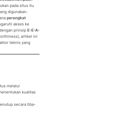
ukan pada situs itu
ang digunakan.
mana
perangkat
aruhi akses ke
dengan prinsip
E-E-A-
rthiness), artikel ini
ktor teknis yang
tus melalui
menentukan kualitas
nutup secara tiba-