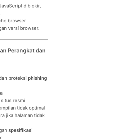
JavaScript diblokir,
.
ache browser
gan versi browser.
kan Perangkat dan
n proteksi phishing
la
 situs resmi
ampilan tidak optimal
a jika halaman tidak
ngan
spesifikasi
k