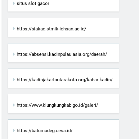
situs slot gacor
https://siakad.stmik-ichsan.ac.id/
https://absensi.kadinpulaulasia.org/daerah/
https://kadinjakartautarakota.org/kabar-kadin/
https://www.klungkungkab.go.id/galeri/
https://batumadeg.desa.id/