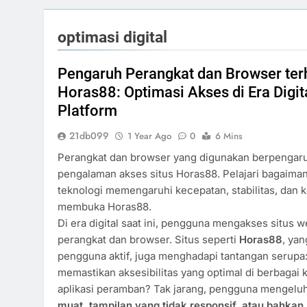
optimasi digital
Pengaruh Perangkat dan Browser te
Horas88: Optimasi Akses di Era Digita
Platform
21db099
1 Year Ago
0
6 Mins
Perangkat dan browser yang digunakan berpengaru
pengalaman akses situs Horas88. Pelajari bagaima
teknologi memengaruhi kecepatan, stabilitas, dan 
membuka Horas88.
Di era digital saat ini, pengguna mengakses situs 
perangkat dan browser. Situs seperti
Horas88
, yan
pengguna aktif, juga menghadapi tantangan serupa
memastikan aksesibilitas yang optimal di berbagai 
aplikasi peramban? Tak jarang, pengguna mengel
muat, tampilan yang tidak responsif, atau bahk