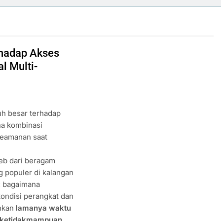
rhadap Akses
l Multi-
h besar terhadap
na kombinasi
keamanan saat
web dari beragam
g populer di kalangan
: bagaimana
kondisi perangkat dan
uhkan
lamanya waktu
an ketidakmampuan