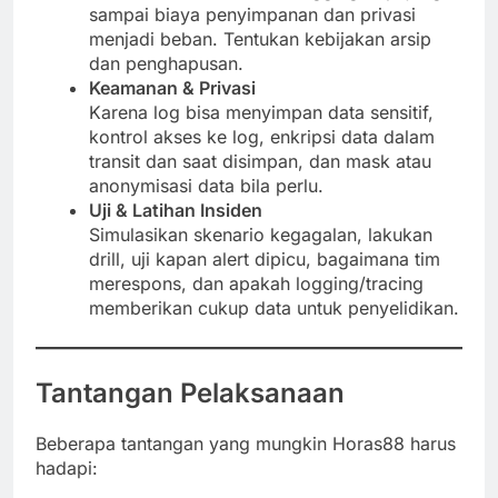
sampai biaya penyimpanan dan privasi
menjadi beban. Tentukan kebijakan arsip
dan penghapusan.
Keamanan & Privasi
Karena log bisa menyimpan data sensitif,
kontrol akses ke log, enkripsi data dalam
transit dan saat disimpan, dan mask atau
anonymisasi data bila perlu.
Uji & Latihan Insiden
Simulasikan skenario kegagalan, lakukan
drill, uji kapan alert dipicu, bagaimana tim
merespons, dan apakah logging/tracing
memberikan cukup data untuk penyelidikan.
Tantangan Pelaksanaan
Beberapa tantangan yang mungkin Horas88 harus
hadapi: