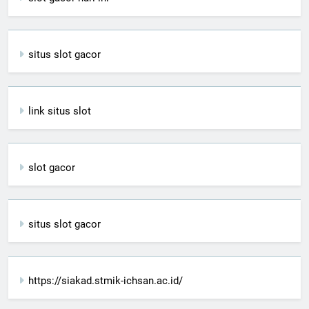
situs slot gacor
link situs slot
slot gacor
situs slot gacor
https://siakad.stmik-ichsan.ac.id/