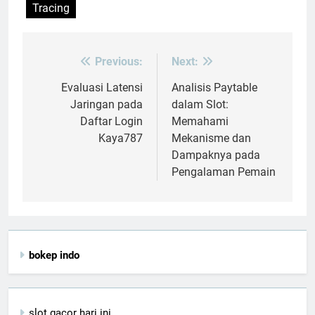
Tracing
Previous:
Next:
Post
navigation
Evaluasi Latensi
Analisis Paytable
Jaringan pada
dalam Slot:
Daftar Login
Memahami
Kaya787
Mekanisme dan
Dampaknya pada
Pengalaman Pemain
bokep indo
slot gacor hari ini