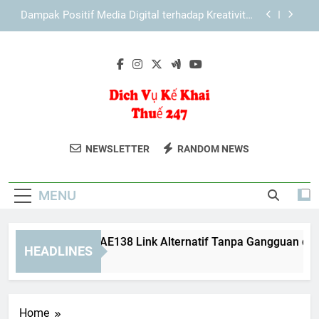
Skip
Bagaimana Tiara4D Mengembangkan Sistem
to
Platform yang Terintegrasi
content
Sistem Audit Aktivitas Pengguna di Lebah4D:
Transparansi, Monitoring, dan Kontrol Berbasis
Data
Tips Mengakses LAE138 Link Alternatif Tanpa
Gangguan dengan Aman dan Stabil
Dampak Positif Media Digital terhadap Kreativitas
Generasi Muda di Era Modern
Dịch Vụ Kế Khai
Dịch Vụ Kế Khai Thuế 247 Menyediakan
Bagaimana Tiara4D Mengembangkan Sistem
NEWSLETTER
RANDOM NEWS
Platform yang Terintegrasi
Thuế 247
Layanan Pajak Profesional Dan
Sistem Audit Aktivitas Pengguna di Lebah4D:
Terpercaya Untuk Perusahaan Anda.
Transparansi, Monitoring, dan Kontrol Berbasis
MENU
Data
ps Mengakses LAE138 Link Alternatif Tanpa Gangguan dengan
HEADLINES
onths Ago
Home