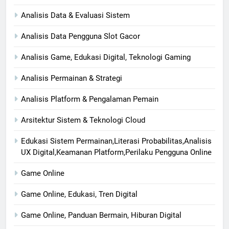
Analisis Data & Evaluasi Sistem
Analisis Data Pengguna Slot Gacor
Analisis Game, Edukasi Digital, Teknologi Gaming
Analisis Permainan & Strategi
Analisis Platform & Pengalaman Pemain
Arsitektur Sistem & Teknologi Cloud
Edukasi Sistem Permainan,Literasi Probabilitas,Analisis
UX Digital,Keamanan Platform,Perilaku Pengguna Online
Game Online
Game Online, Edukasi, Tren Digital
Game Online, Panduan Bermain, Hiburan Digital