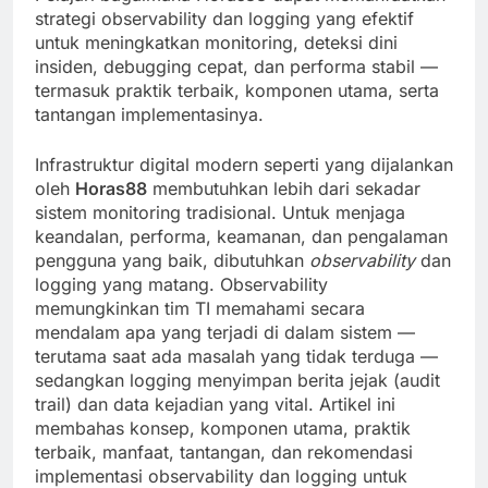
strategi observability dan logging yang efektif
untuk meningkatkan monitoring, deteksi dini
insiden, debugging cepat, dan performa stabil —
termasuk praktik terbaik, komponen utama, serta
tantangan implementasinya.
Infrastruktur digital modern seperti yang dijalankan
oleh
Horas88
membutuhkan lebih dari sekadar
sistem monitoring tradisional. Untuk menjaga
keandalan, performa, keamanan, dan pengalaman
pengguna yang baik, dibutuhkan
observability
dan
logging yang matang. Observability
memungkinkan tim TI memahami secara
mendalam apa yang terjadi di dalam sistem —
terutama saat ada masalah yang tidak terduga —
sedangkan logging menyimpan berita jejak (audit
trail) dan data kejadian yang vital. Artikel ini
membahas konsep, komponen utama, praktik
terbaik, manfaat, tantangan, dan rekomendasi
implementasi observability dan logging untuk