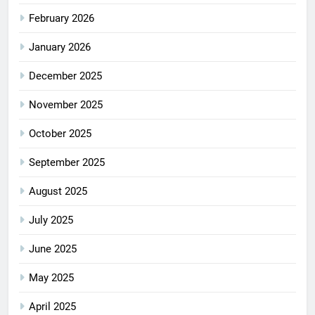
February 2026
January 2026
December 2025
November 2025
October 2025
September 2025
August 2025
July 2025
June 2025
May 2025
April 2025