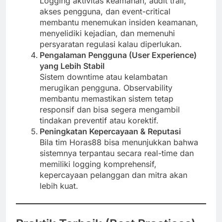
Logging aktivitas keamanan, audit trail,
akses pengguna, dan event-critical
membantu menemukan insiden keamanan,
menyelidiki kejadian, dan memenuhi
persyaratan regulasi kalau diperlukan.
Pengalaman Pengguna (User Experience)
yang Lebih Stabil
Sistem downtime atau kelambatan
merugikan pengguna. Observability
membantu memastikan sistem tetap
responsif dan bisa segera mengambil
tindakan preventif atau korektif.
Peningkatan Kepercayaan & Reputasi
Bila tim Horas88 bisa menunjukkan bahwa
sistemnya terpantau secara real-time dan
memiliki logging komprehensif,
kepercayaan pelanggan dan mitra akan
lebih kuat.