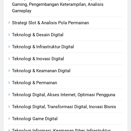
Gaming, Pengembangan Keterampilan, Analisis
Gameplay
Strategi Slot & Analisis Pola Permainan
Teknologi & Desain Digital
Teknologi & Infrastruktur Digital
Teknologi & Inovasi Digital
Teknologi & Keamanan Digital
Teknologi & Permainan
Teknologi Digital, Akses Internet, Optimasi Pengguna
Teknologi Digital, Transformasi Digital, Inovasi Bisnis
Teknologi Game Digital
Teknologi Informasi, Keamanan Siber, Infrastruktur