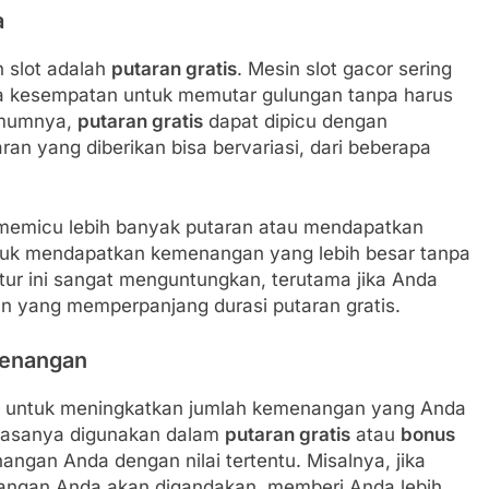
a
n slot adalah
putaran gratis
. Mesin slot gacor sering
da kesempatan untuk memutar gulungan tanpa harus
umumnya,
putaran gratis
dapat dipicu dengan
an yang diberikan bisa bervariasi, dari beberapa
 memicu lebih banyak putaran atau mendapatkan
uk mendapatkan kemenangan yang lebih besar tanpa
tur ini sangat menguntungkan, terutama jika Anda
n yang memperpanjang durasi putaran gratis.
menangan
ik untuk meningkatkan jumlah kemenangan yang Anda
 biasanya digunakan dalam
putaran gratis
atau
bonus
ngan Anda dengan nilai tertentu. Misalnya, jika
ngan Anda akan digandakan, memberi Anda lebih