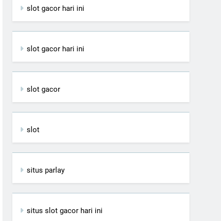
slot gacor hari ini
slot gacor hari ini
slot gacor
slot
situs parlay
situs slot gacor hari ini