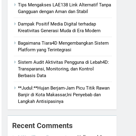
Tips Mengakses LAE138 Link Alternatif Tanpa
Gangguan dengan Aman dan Stabil
Dampak Positif Media Digital terhadap
Kreativitas Generasi Muda di Era Modern
Bagaimana Tiara4D Mengembangkan Sistem
Platform yang Terintegrasi
Sistem Audit Aktivitas Pengguna di Lebah4D:
Transparansi, Monitoring, dan Kontrol
Berbasis Data
**Judul:**Hujan Berjam-Jam Picu Titik Rawan
Banjir di Kota Makassar,Ini Penyebab dan
Langkah Antisipasinya
Recent Comments