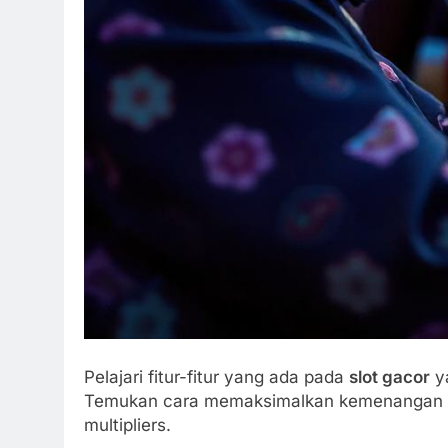
Pelajari fitur-fitur yang ada pada
slot gacor
y
Temukan cara memaksimalkan kemenangan deng
multipliers.