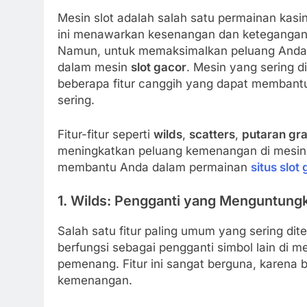
Mesin slot adalah salah satu permainan kasin
ini menawarkan kesenangan dan ketegangan
Namun, untuk memaksimalkan peluang Anda
dalam mesin
slot gacor
. Mesin yang sering d
beberapa fitur canggih yang dapat memban
sering.
Fitur-fitur seperti
wilds
,
scatters
,
putaran gra
meningkatkan peluang kemenangan di mesin sl
membantu Anda dalam permainan
situs slot
1.
Wilds: Pengganti yang Menguntung
Salah satu fitur paling umum yang sering di
berfungsi sebagai pengganti simbol lain di
pemenang. Fitur ini sangat berguna, karena
kemenangan.