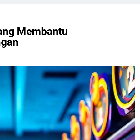
 yang Membantu
ngan